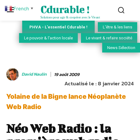
Cdurable !
French
▼
Solutions pour agir & coopérer avec le Vivant
PHVA - L'essentiel Cdurable !
L'être & les liens
Le pouvoir & l'action locale
Le vivant & refaire société
News Sélection
David Naulin
19 août 2009
Actualisé le :
8 janvier 2024
Yolaine de la Bigne lance Néoplanète
Web Radio
Néo Web Radio : la