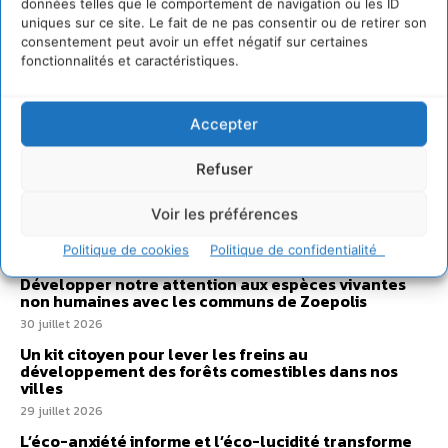
données telles que le comportement de navigation ou les ID
uniques sur ce site. Le fait de ne pas consentir ou de retirer son
consentement peut avoir un effet négatif sur certaines
fonctionnalités et caractéristiques.
Accepter
Sur Cdurable
Refuser
Comment le sol français a perdu sa mémoire
Voir les préférences
hydrique et déréglé tout le territoire (2020-2026)
Politique de cookies
Politique de confidentialité
2 août 2026
Développer notre attention aux espèces vivantes
non humaines avec les communs de Zoepolis
30 juillet 2026
Un kit citoyen pour lever les freins au
développement des forêts comestibles dans nos
villes
29 juillet 2026
L’éco-anxiété informe et l’éco-lucidité transforme