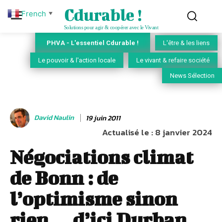
Cdurable !
French
▼
Solutions pour agir & coopérer avec le Vivant
PHVA - L'essentiel Cdurable !
L'être & les liens
Le pouvoir & l'action locale
Le vivant & refaire société
News Sélection
David Naulin
19 juin 2011
Actualisé le :
8 janvier 2024
Négociations climat
de Bonn : de
l’optimisme sinon
rien… d’ici Durban