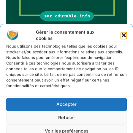
Gérer le consentement aux
cookies
Sur Cdurable
Nous utilisons des technologies telles que les cookies pour
stocker et/ou accéder aux informations relatives aux appareils.
Nous le faisons pour améliorer l’expérience de navigation.
Consentir à ces technologies nous autorisera à traiter des
Comment le sol français a perdu sa mémoire
données telles que le comportement de navigation ou les ID
hydrique et déréglé tout le territoire (2020-2026)
uniques sur ce site. Le fait de ne pas consentir ou de retirer son
2 août 2026
consentement peut avoir un effet négatif sur certaines
Développer notre attention aux espèces vivantes
fonctionnalités et caractéristiques.
non humaines avec les communs de Zoepolis
30 juillet 2026
Accepter
Un kit citoyen pour lever les freins au
développement des forêts comestibles dans nos
villes
Refuser
29 juillet 2026
Voir les préférences