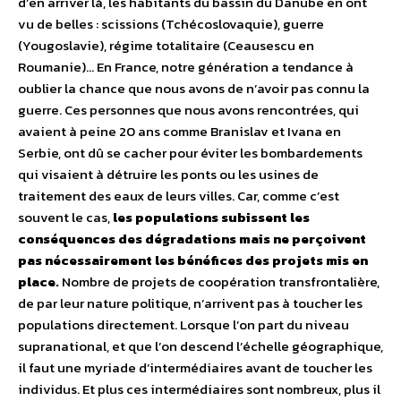
d’en arriver là, les habitants du bassin du Danube en ont
vu de belles : scissions (Tchécoslovaquie), guerre
(Yougoslavie), régime totalitaire (Ceausescu en
Roumanie)… En France, notre génération a tendance à
oublier la chance que nous avons de n’avoir pas connu la
guerre. Ces personnes que nous avons rencontrées, qui
avaient à peine 20 ans comme Branislav et Ivana en
Serbie, ont dû se cacher pour éviter les bombardements
qui visaient à détruire les ponts ou les usines de
traitement des eaux de leurs villes. Car, comme c’est
souvent le cas,
les populations subissent les
conséquences des dégradations mais ne perçoivent
pas nécessairement les bénéfices des projets mis en
place.
Nombre de projets de coopération transfrontalière,
de par leur nature politique, n’arrivent pas à toucher les
populations directement. Lorsque l’on part du niveau
supranational, et que l’on descend l’échelle géographique,
il faut une myriade d’intermédiaires avant de toucher les
individus. Et plus ces intermédiaires sont nombreux, plus il