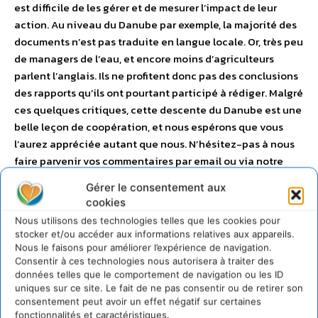
est difficile de les gérer et de mesurer l’impact de leur
action. Au niveau du Danube par exemple, la majorité des
documents n’est pas traduite en langue locale. Or, très peu
de managers de l’eau, et encore moins d’agriculteurs
parlent l’anglais. Ils ne profitent donc pas des conclusions
des rapports qu’ils ont pourtant participé à rédiger. Malgré
ces quelques critiques, cette descente du Danube est une
belle leçon de coopération, et nous espérons que vous
l’aurez appréciée autant que nous. N’hésitez-pas à nous
faire parvenir vos commentaires par email ou via notre
site internet. Notre prochaine étape,
du Tigre et de
Gérer le consentement aux
l’Euphrate
, sera moins facile, car nous commençons à
cookies
ressentir la barrière de la langue, et les enjeux de l’eau au
Nous utilisons des technologies telles que les cookies pour
Moyen-Orient sont autrement plus pimentés et
stocker et/ou accéder aux informations relatives aux appareils.
conflictuels. Lors de notre prochaine newsletter (mi-
Nous le faisons pour améliorer l’expérience de navigation.
février), nous verrons comment la Syrie, pourtant en aval, a
Consentir à ces technologies nous autorisera à traiter des
données telles que le comportement de navigation ou les ID
réussi à négocier un accord bilatéral avec sa voisine
uniques sur ce site. Le fait de ne pas consentir ou de retirer son
turque. Nous nous rendrons dans la région du GAP (Grand
consentement peut avoir un effet négatif sur certaines
Projet Anatolien de développement de 22 barrages et 19
fonctionnalités et caractéristiques.