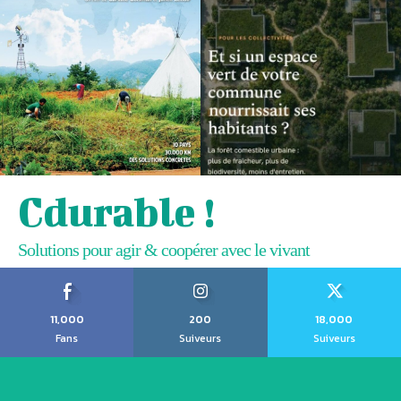
Cdurable !
Solutions pour agir & coopérer avec le vivant
11,000
200
18,000
Fans
Suiveurs
Suiveurs