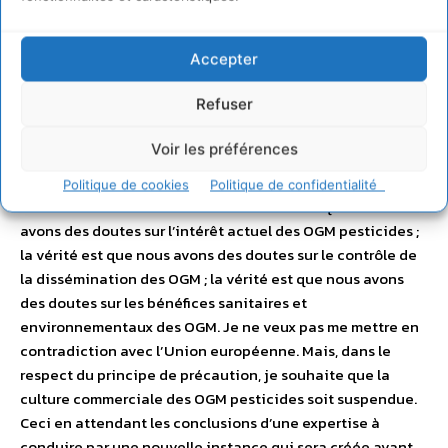
les barrières juridiques pour aller chercher les pollueurs là
où ils se trouvent. Il n’est pas admissible qu’une maison-
Accepter
mère ne soit pas tenue pour responsable des atteintes
portées à l’environnement par ses filiales. Il n’est pas
Refuser
acceptable que le principe de la responsabilité limitée
devienne un prétexte à une irresponsabilité illimitée.
Voir les préférences
Quand on contrôle une filiale, on doit se sentir responsable
des catastrophes écologiques qu’elle peut causer. Je veux
Politique de cookies
Politique de confidentialité
revenir sur le dossier des OGM : la vérité est que nous
avons des doutes sur l’intérêt actuel des OGM pesticides ;
la vérité est que nous avons des doutes sur le contrôle de
la dissémination des OGM ; la vérité est que nous avons
des doutes sur les bénéfices sanitaires et
environnementaux des OGM. Je ne veux pas me mettre en
contradiction avec l’Union européenne. Mais, dans le
respect du principe de précaution, je souhaite que la
culture commerciale des OGM pesticides soit suspendue.
Ceci en attendant les conclusions d’une expertise à
conduire par une nouvelle instance qui sera créée avant