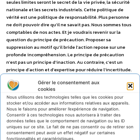
seules limites seront le secret de la vie privée, la sécurité
nationale et les secrets industriels. Cette politique de
vérité est une politique de responsabilité. Plus personne
ne doit pouvoir dire qu’il ne savait pas. Nous sommes tous
comptables de nos actes. Et je voudrais revenir sur la
question du principe de précaution. Proposer sa
suppression au motif qu’il bride l’action repose sur une
profonde incompréhension. Le principe de précaution
n’est pas un principe d’inaction. Au contraire, c’est un
principe d’action et d’expertise pour réduire l’incertitude.
Le principe de précaution n’est pas un principe
Gérer le consentement aux
d’interdiction. Au contraire, c’est un principe de vigilance
cookies
et de transparence. Il doit être interprété comme un
Nous utilisons des technologies telles que les cookies pour
principe de responsabilité. Je veux rouvrir le débat de la
stocker et/ou accéder aux informations relatives aux appareils.
responsabilité. Celui qui pollue des rivières pendant des
Nous le faisons pour améliorer l’expérience de navigation.
années, celui qui conçoit et vend un produit chimique,
Consentir à ces technologies nous autorisera à traiter des
données telles que le comportement de navigation ou les ID
celui qui créé une nouvelle cellule génétique, celui-ci
uniques sur ce site. Le fait de ne pas consentir ou de retirer son
doit être comptable de ses actes même des années plus
consentement peut avoir un effet négatif sur certaines
tard si un drame survient. Nous ferons sauter, avec l’Europe,
fonctionnalités et caractéristiques.