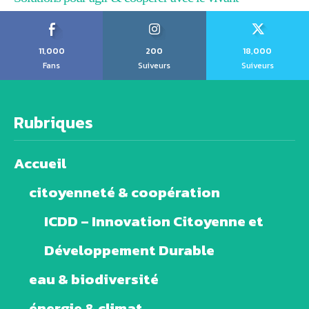
11,000
200
18,000
Fans
Suiveurs
Suiveurs
Rubriques
Accueil
citoyenneté & coopération
ICDD – Innovation Citoyenne et
Développement Durable
eau & biodiversité
énergie & climat