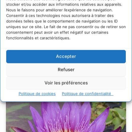
Développer notre attention aux espèces vivantes
stocker et/ou accéder aux informations relatives aux appareils.
non humaines avec les communs de Zoepolis
Nous le faisons pour améliorer l’expérience de navigation.
30 juillet 2026
Consentir à ces technologies nous autorisera à traiter des
données telles que le comportement de navigation ou les ID
Un kit citoyen pour lever les freins au
uniques sur ce site. Le fait de ne pas consentir ou de retirer son
développement des forêts comestibles dans nos
consentement peut avoir un effet négatif sur certaines
villes
fonctionnalités et caractéristiques.
29 juillet 2026
L’éco-anxiété informe et l’éco-lucidité transforme
Accepter
28 juillet 2026
7 indicateurs pour des villes résilientes et durables,
adaptées au changement climatique
Refuser
27 juillet 2026
Voir les préférences
Politique de cookies
Politique de confidentialité