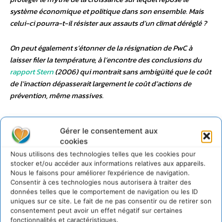
système économique et politique dans son ensemble. Mais
celui-ci pourra-t-il résister aux assauts d’un climat déréglé ?
On peut également s’étonner de la résignation de PwC à
laisser filer la température, à l’encontre des conclusions du
rapport Stern
(2006) qui montrait sans ambigüité que le coût
de l’inaction dépasserait largement le coût d’actions de
prévention, même massives.
– Source : http://www.ouvertures.net/limiter-le-
Gérer le consentement aux
rechauffement-climatique-a-2c-mission-impossible/
cookies
Nous utilisons des technologies telles que les cookies pour
stocker et/ou accéder aux informations relatives aux appareils.
Etude PwC 2011 « Low Carbon
Nous le faisons pour améliorer l’expérience de navigation.
Consentir à ces technologies nous autorisera à traiter des
Economy Index »
données telles que le comportement de navigation ou les ID
uniques sur ce site. Le fait de ne pas consentir ou de retirer son
L’augmentation des émissions de carbone des pays du
consentement peut avoir un effet négatif sur certaines
fonctionnalités et caractéristiques.