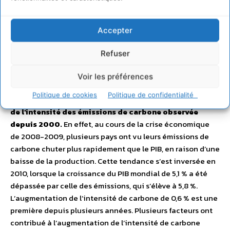
G20 est plus rapide que la croissance économique
Selon la nouvelle étude de PwC « Low Carbon
Economy Index », pour la première fois depuis 2000,
Accepter
aucune réduction de l’intensité de carbone (qui
reflète le mix énergétique, l’efficacité énergétique,
Refuser
ainsi que l’équilibre entre industrie et services) n’a été
constatée pour les pays du G20, malgré une modeste
Voir les préférences
reprise économique mondiale. Ces résultats inversent
Politique de cookies
Politique de confidentialité
ainsi la tendance à la baisse, lente mais progressive,
de l’intensité des émissions de carbone observée
depuis 2000.
En effet, au cours de la crise économique
de 2008-2009, plusieurs pays ont vu leurs émissions de
carbone chuter plus rapidement que le PIB, en raison d’une
baisse de la production. Cette tendance s’est inversée en
2010, lorsque la croissance du PIB mondial de 5,1 % a été
dépassée par celle des émissions, qui s’élève à 5,8 %.
L’augmentation de l’intensité de carbone de 0,6 % est une
première depuis plusieurs années. Plusieurs facteurs ont
contribué à l’augmentation de l’intensité de carbone