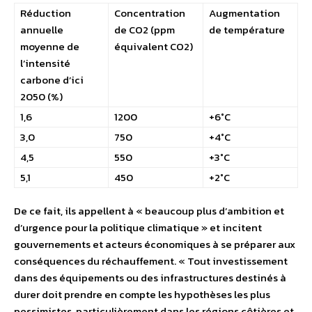
Réduction
Concentration
Augmentation
annuelle
de CO2 (ppm
de température
moyenne de
équivalent CO2)
l’intensité
carbone d’ici
2050 (%)
1,6
1200
+6°C
3,0
750
+4°C
4,5
550
+3°C
5,1
450
+2°C
De ce fait, ils appellent à « beaucoup plus d’ambition et
d’urgence pour la politique climatique » et incitent
gouvernements et acteurs économiques à se préparer aux
conséquences du réchauffement. « Tout investissement
dans des équipements ou des infrastructures destinés à
durer doit prendre en compte les hypothèses les plus
pessimistes, particulièrement dans les régions côtières et