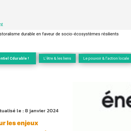
nt
l’arbre pour un modèle économique régénératif du vivant …
ntiel Cdurable !
L'être & les liens
Le pouvoir & l'action locale
tualisé le :
8 janvier 2024
ur les enjeux