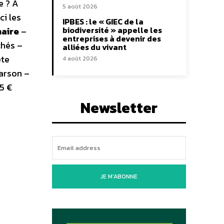
e ? À
5 août 2026
ci les
IPBES : le « GIEC de la
biodiversité » appelle les
aire
–
entreprises à devenir des
chés –
alliées du vivant
ète
4 août 2026
earson –
5 €
Newsletter
JE M'ABONNE