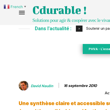
Cdurable !
French
▼
Solutions pour agir & coopérer avec le viva
Dans l'actualité :
S’inspirer de 
>
PHVA - L'esse
16 septembre 2010
David Naulin
Ac
Une synthèse claire et accessible s