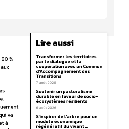
Lire aussi
Transformer les territoires
, 80 %
par le dialogue et la
coopération avec un Commun
 aux
d’Accompagnement des
Transitions
7 août 2026
es
Soutenir un pastoralisme
durable en faveur de socio-
e,
écosystèmes résilients
iquement
6 août 2026
qui va
S’inspirer de l’arbre pour un
modèle économique
et à
régénératif du vivant …