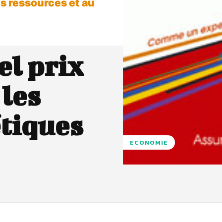
es ressources et au
el prix
les
tiques
ECONOMIE