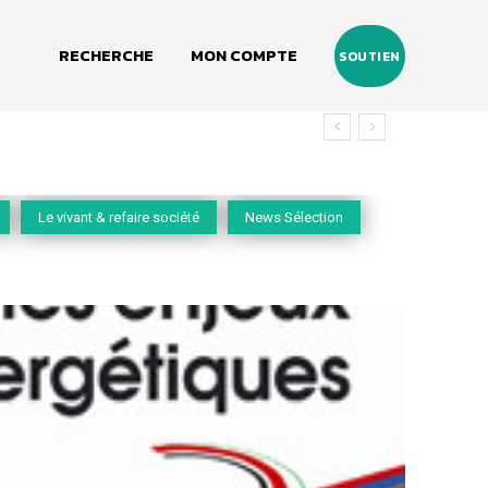
RECHERCHE
MON COMPTE
SOUTIEN
Le vivant & refaire société
News Sélection