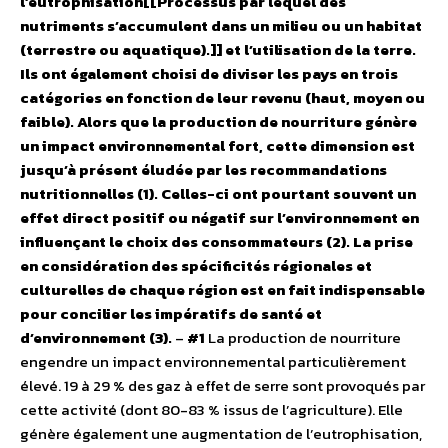
l’eutrophisation[[Processus par lequel des
nutriments s’accumulent dans un milieu ou un habitat
(terrestre ou aquatique).]] et l’utilisation de la terre.
Ils ont également choisi de diviser les pays en trois
catégories en fonction de leur revenu (haut, moyen ou
faible). Alors que la production de nourriture génère
un impact environnemental fort, cette dimension est
jusqu’à présent éludée par les recommandations
nutritionnelles (1). Celles-ci ont pourtant souvent un
effet direct positif ou négatif sur l’environnement en
influençant le choix des consommateurs (2). La prise
en considération des spécificités régionales et
culturelles de chaque région est en fait indispensable
pour concilier les impératifs de santé et
d’environnement (3).
–
#1
La production de nourriture
engendre un impact environnemental particulièrement
élevé. 19 à 29 % des gaz à effet de serre sont provoqués par
cette activité (dont 80-83 % issus de l’agriculture). Elle
génère également une augmentation de l’eutrophisation,