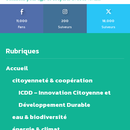
11,000
200
18,000
Fans
Suiveurs
Suiveurs
Rubriques
Accueil
citoyenneté & coopération
ICDD – Innovation Citoyenne et
Développement Durable
eau & biodiversité
énergie & climat