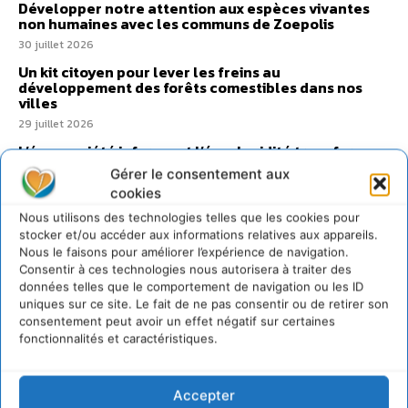
Développer notre attention aux espèces vivantes
non humaines avec les communs de Zoepolis
30 juillet 2026
Un kit citoyen pour lever les freins au
développement des forêts comestibles dans nos
villes
29 juillet 2026
L’éco-anxiété informe et l’éco-lucidité transforme
28 juillet 2026
Gérer le consentement aux
cookies
7 indicateurs pour des villes résilientes et durables,
adaptées au changement climatique
Nous utilisons des technologies telles que les cookies pour
stocker et/ou accéder aux informations relatives aux appareils.
27 juillet 2026
Nous le faisons pour améliorer l’expérience de navigation.
Consentir à ces technologies nous autorisera à traiter des
données telles que le comportement de navigation ou les ID
uniques sur ce site. Le fait de ne pas consentir ou de retirer son
consentement peut avoir un effet négatif sur certaines
fonctionnalités et caractéristiques.
Accepter