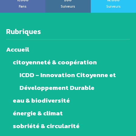
11,000
200
18,000
Fans
Suiveurs
Suiveurs
Rubriques
Accueil
citoyenneté & coopération
ICDD – Innovation Citoyenne et
Développement Durable
eau & biodiversité
énergie & climat
sobriété & circularité