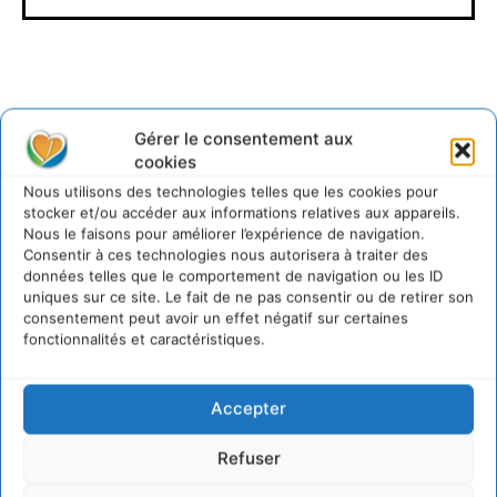
Gérer le consentement aux
cookies
Lire aussi
Nous utilisons des technologies telles que les cookies pour
stocker et/ou accéder aux informations relatives aux appareils.
Soutenir un pastoralisme durable en faveur de
Nous le faisons pour améliorer l’expérience de navigation.
socio-écosystèmes résilients
Consentir à ces technologies nous autorisera à traiter des
6 août 2026
données telles que le comportement de navigation ou les ID
uniques sur ce site. Le fait de ne pas consentir ou de retirer son
S’inspirer de l’arbre pour un modèle
consentement peut avoir un effet négatif sur certaines
économique régénératif du vivant …
fonctionnalités et caractéristiques.
5 août 2026
IPBES : le « GIEC de la biodiversité » appelle les
entreprises à devenir des alliées du vivant
Accepter
4 août 2026
Comment le sol français a perdu sa mémoire
Refuser
hydrique et déréglé tout le territoire (2020-