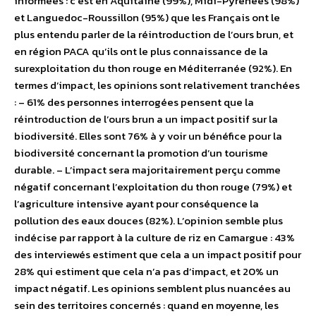
informées : c’est en Aquitaine (99%), Midi-Pyrénées (98%)
et Languedoc-Roussillon (95%) que les Français ont le
plus entendu parler de la réintroduction de l’ours brun, et
en région PACA qu’ils ont le plus connaissance de la
surexploitation du thon rouge en Méditerranée (92%). En
termes d’impact, les opinions sont relativement tranchées
: – 61% des personnes interrogées pensent que la
réintroduction de l’ours brun a un impact positif sur la
biodiversité. Elles sont 76% à y voir un bénéfice pour la
biodiversité concernant la promotion d’un tourisme
durable. – L’impact sera majoritairement perçu comme
négatif concernant l’exploitation du thon rouge (79%) et
l’agriculture intensive ayant pour conséquence la
pollution des eaux douces (82%). L’opinion semble plus
indécise par rapport à la culture de riz en Camargue : 43%
des interviewés estiment que cela a un impact positif pour
28% qui estiment que cela n’a pas d’impact, et 20% un
impact négatif. Les opinions semblent plus nuancées au
sein des territoires concernés : quand en moyenne, les