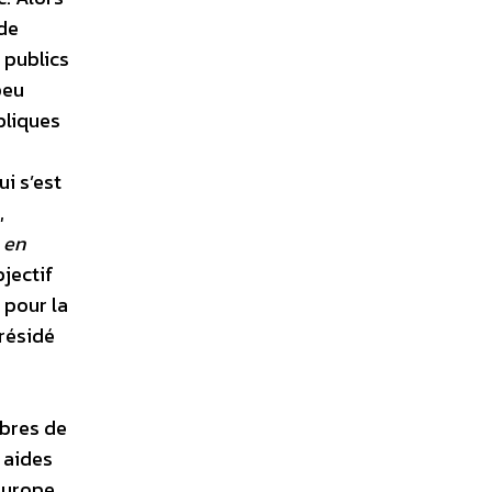
 de
 publics
peu
bliques
ui s’est
,
 en
bjectif
 pour la
présidé
mbres de
 aides
’Europe