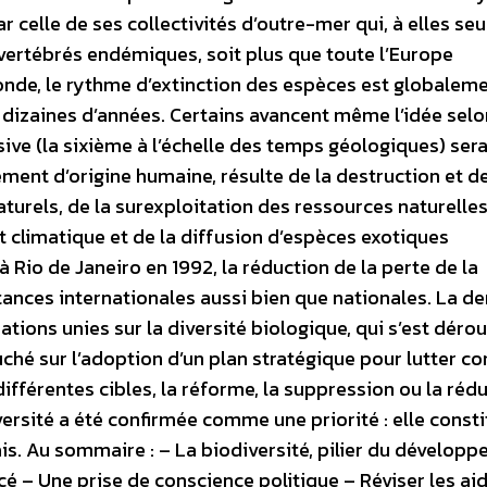
r celle de ses collectivités d’outre-mer qui, à elles seu
vertébrés endémiques, soit plus que toute l’Europe
nde, le rythme d’extinction des espèces est globaleme
 dizaines d’années. Certains avancent même l’idée selo
ive (la sixième à l’échelle des temps géologiques) sera
ement d’origine humaine, résulte de la destruction et de
turels, de la surexploitation des ressources naturelle
 climatique et de la diffusion d’espèces exotiques
 Rio de Janeiro en 1992, la réduction de la perte de la
stances internationales aussi bien que nationales. La de
tions unies sur la diversité biologique, qui s’est dérou
 sur l’adoption d’un plan stratégique pour lutter con
différentes cibles, la réforme, la suppression ou la réd
versité a été confirmée comme une priorité : elle const
çais. Au sommaire : – La biodiversité, pilier du dévelop
é – Une prise de conscience politique – Réviser les ai