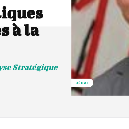
liques
 à la
yse Stratégique
DÉBAT