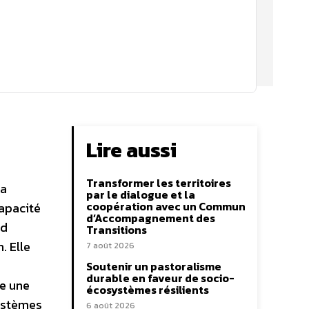
Lire aussi
Transformer les territoires
la
par le dialogue et la
coopération avec un Commun
capacité
d’Accompagnement des
nd
Transitions
. Elle
7 août 2026
a
Soutenir un pastoralisme
durable en faveur de socio-
de une
écosystèmes résilients
systèmes
6 août 2026