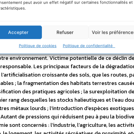
nsentement peut avoir un effet négatif sur certaines fonctionnalités et
me bénéficie d’immenses services gracieusement fourn
ractéristiques.
 sa nourriture mais aussi des combustibles et des maté
e ces biens «
appropriables
», la biodiversité assure la
bilisation et la modération du climat, la régulation des
Accepter
Refuser
Voir les préférence
. En un mot, la biodiversité nous est vitale. Or, parto
Politique de cookies
Politique de confidentialité
thme accéléré depuis plusieurs dizaines d’années, ce qui
re environnement. Victime potentielle de ce déclin de
r responsable. Les principaux facteurs de la dégradatio
l’artificialisation croissante des sols, que les routes, p
les ; la fragmentation des habitats terrestres causé
sification des pratiques agricoles ; la surexploitation d
er rang desquelles les stocks halieutiques et l’eau douc
autres métaux lourds ; l’introduction d’espèces exotiques
Autant de pressions qui réduisent peu à peu la biodive
 sont concernés : l’industrie, l’agriculture, les activit
e, le logement, les activités récréatives de proximité, et