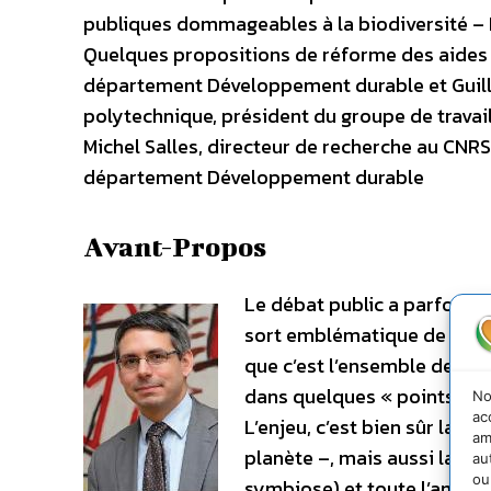
publiques dommageables à la biodiversité – L
Quelques propositions de réforme des aides
département Développement durable et Guill
polytechnique, président du groupe de travail 
Michel Salles, directeur de recherche au CNRS
département Développement durable
Avant-Propos
Le débat public a parfois e
sort emblématique de certa
que c’est l’ensemble de la f
dans quelques « points cha
No
ac
L’enjeu, c’est bien sûr la v
am
planète –, mais aussi la ric
au
ou
symbiose) et toute l’ample