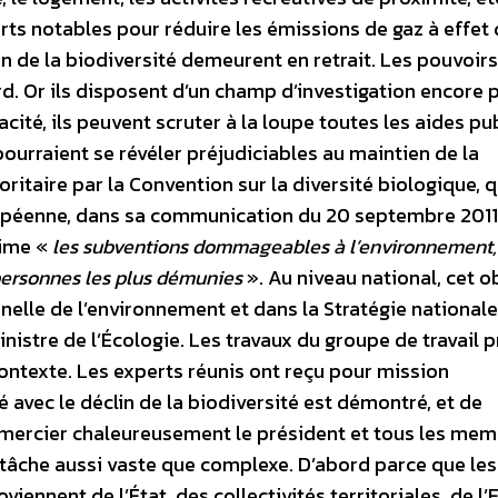
orts notables pour réduire les émissions de gaz à effet
on de la biodiversité demeurent en retrait. Les pouvoirs
rd. Or ils disposent d’un champ d’investigation encore 
acité, ils peuvent scruter à la loupe toutes les aides pu
pourraient se révéler préjudiciables au maintien de la
ioritaire par la Convention sur la diversité biologique, q
opéenne, dans sa communication du 20 septembre 2011
rime «
les subventions dommageables à l’environnement,
personnes les plus démunies
». Au niveau national, cet o
nelle de l’environnement et dans la Stratégie nationale
inistre de l’Écologie. Les travaux du groupe de travail 
ontexte. Les experts réunis ont reçu pour mission
té avec le déclin de la biodiversité est démontré, et de
remercier chaleureusement le président et tous les me
e tâche aussi vaste que complexe. D’abord parce que les
viennent de l’État, des collectivités territoriales, de l