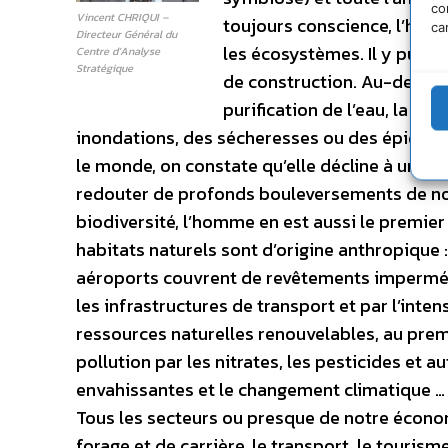
co
Vincent CHRIQUI –
toujours conscience, l’hom
ca
Directeur Général du
les écosystèmes. Il y puise
Centre d’Analyse
Stratégique
de construction. Au-delà d
purification de l’eau, la sta
inondations, des sécheresses ou des épidémies
le monde, on constate qu’elle décline à un ry
redouter de profonds bouleversements de not
biodiversité, l’homme en est aussi le premie
habitats naturels sont d’origine anthropique : 
aéroports couvrent de revêtements imperméab
les infrastructures de transport et par l’inten
ressources naturelles renouvelables, au premi
pollution par les nitrates, les pesticides et 
envahissantes et le changement climatique … 
Tous les secteurs ou presque de notre économie
forage et de carrière, le transport, le tourism