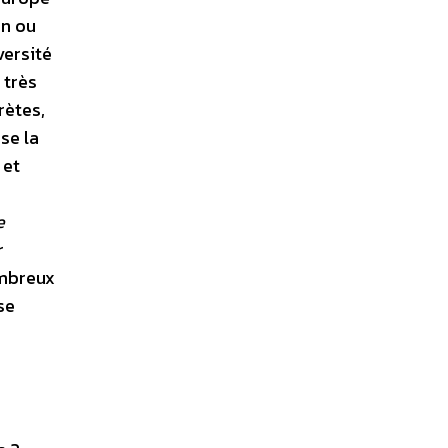
on ou
versité
 très
rètes,
se la
 et
e
r
ombreux
se