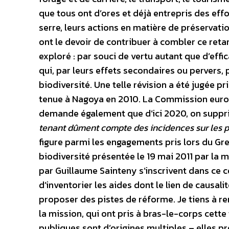
que tous ont d’ores et déjà entrepris des eff
serre, leurs actions en matière de préservati
ont le devoir de contribuer à combler ce reta
exploré : par souci de vertu autant que d’effic
qui, par leurs effets secondaires ou pervers, 
biodiversité. Une telle révision a été jugée pr
tenue à Nagoya en 2010. La Commission eur
demande également que d’ici 2020, on supp
tenant dûment compte des incidences sur les 
figure parmi les engagements pris lors du Gre
biodiversité présentée le 19 mai 2011 par la m
par Guillaume Sainteny s’inscrivent dans ce c
d’inventorier les aides dont le lien de causali
proposer des pistes de réforme. Je tiens à 
la mission, qui ont pris à bras-le-corps cett
publiques sont d’origines multiples – elles pro