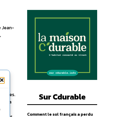
e Jean-
,
é au
mais
ement
elouses.
Sur Cdurable
 de la
,
n
Comment le sol français a perdu
 a pas