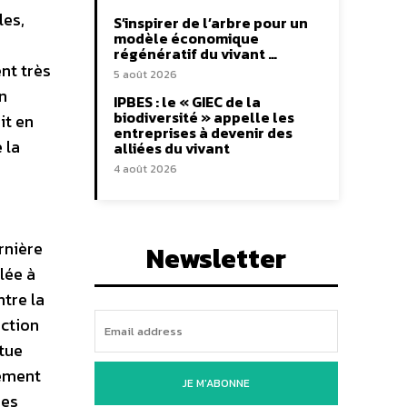
les,
S’inspirer de l’arbre pour un
modèle économique
régénératif du vivant …
nt très
5 août 2026
n
IPBES : le « GIEC de la
biodiversité » appelle les
it en
entreprises à devenir des
 la
alliées du vivant
s
4 août 2026
rnière
Newsletter
lée à
tre la
uction
itue
pement
JE M'ABONNE
des