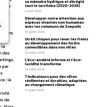
sa mémoire hydrique et déréglé
tout le territoire (2020-2026)
is par
2 août 2026
riaux
Développer notre attention aux
espèces vivantes non humaines
s
avec les communs de Zoepolis
ut dans
30 juillet 2026
Un kit citoyen pour lever les freins
 fait
au développement des forêts
 la
comestibles dans nos villes
n des
29 juillet 2026
arkings,
L’éco-anxiété informe et l’éco-
lucidité transforme
e par
28 juillet 2026
es
7 indicateurs pour des villes
e ; la
résilientes et durables, adaptées
au changement climatique
27 juillet 2026
rsité.
és de
c. Alors