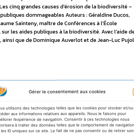
es cinq grandes causes d’érosion de la biodiversité –
 publiques dommageables Auteurs : Géraldine Ducos,
aume Sainteny, maître de Conférences à l’École
sur les aides publiques à la biodiversité. Avec l’aide d
, ainsi que de Dominique Auverlot et de Jean-Luc Pujol
u tendance à assimiler la préservation de la biodiversit
ines espèces en voie d’extinction. Nous savons désor
Gérer le consentement aux cookies
aune et de la flore qu’il importe de protéger, non seul
uds » du globe mais jusque dans nos prairies et nos p
us utilisons des technologies telles que les cookies pour stocker et/ou
céder aux informations relatives aux appareils. Nous le faisons pour
ariété des espèces – et avec elle le patrimoine génétique
éliorer l’expérience de navigation. Consentir à ces technologies nous
hesse de leurs interactions (par pollinisation, prédation
torisera à traiter des données telles que le comportement de navigatio
 les ID uniques sur ce site. Le fait de ne pas consentir ou de retirer son
ur des «
services rendus
» à l’homme. Car même s’il n’en