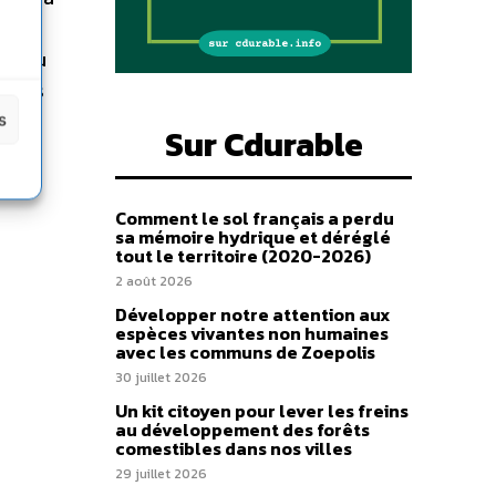
r
lux du
vités
 est
s
Sur Cdurable
 de
mule
Comment le sol français a perdu
sa mémoire hydrique et déréglé
tout le territoire (2020-2026)
2 août 2026
Développer notre attention aux
espèces vivantes non humaines
avec les communs de Zoepolis
30 juillet 2026
Un kit citoyen pour lever les freins
au développement des forêts
comestibles dans nos villes
29 juillet 2026