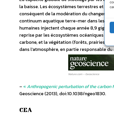
co
la baisse. Les écosystèmes terrestres et mar
ca
conséquent de la modération du changement cl
continuum aquatique terre-mer dans les bilan
humaines injectent chaque année 8,9 gigaton
reprise par les écosystèmes océaniques et te
carbone, et la végétation (forêts, prairies, cu
dans l’atmosphère, en partie responsable du 
Nature.com – Geoscience
–
«
Anthropogenic perturbation of the carbon f
Geoscience (2013), doi:10.1038/ngeo1830.
CEA