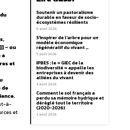
Soutenir un pastoralisme
 du
durable en faveur de socio-
écosystèmes résilients
6 août 2026
S’inspirer de l’arbre pour un
s,
modèle économique
]] – ou
régénératif du vivant …
 a
5 août 2026
IPBES : le « GIEC de la
res et
biodiversité » appelle les
entreprises à devenir des
alliées du vivant
eu
4 août 2026
e de
Comment le sol français a
ience.
perdu sa mémoire hydrique et
déréglé tout le territoire
st-à-
(2020-2026)
urces et
2 août 2026