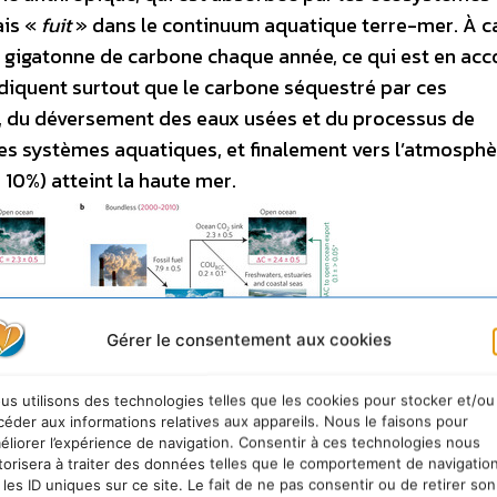
ais «
fuit
» dans le continuum aquatique terre-mer. À c
9 gigatonne de carbone chaque année, ce qui est en acc
ndiquent surtout que le carbone séquestré par ces
n, du déversement des eaux usées et du processus de
les systèmes aquatiques, et finalement vers l’atmosphè
10%) atteint la haute mer.
Gérer le consentement aux cookies
us utilisons des technologies telles que les cookies pour stocker et/ou
céder aux informations relatives aux appareils. Nous le faisons pour
iées aux activités humaines
éliorer l’expérience de navigation. Consentir à ces technologies nous
torisera à traiter des données telles que le comportement de navigatio
 les ID uniques sur ce site. Le fait de ne pas consentir ou de retirer son
ystèmes terrestres doit donc être significativement rév