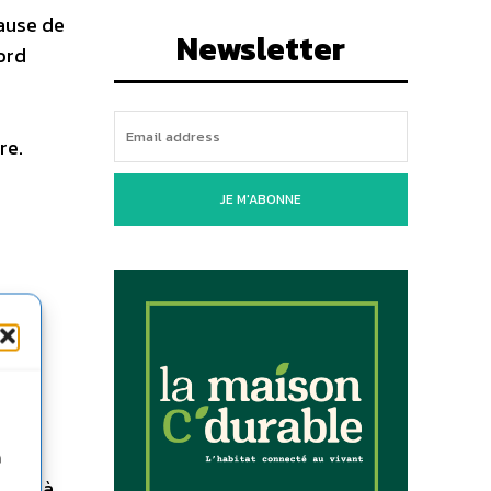
ause de
Newsletter
ord
re.
JE M'ABONNE
n
isée à