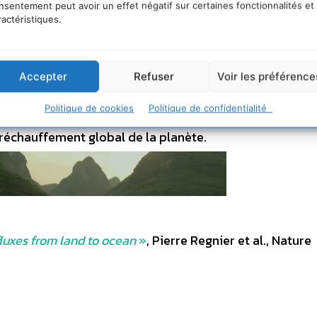
nsentement peut avoir un effet négatif sur certaines fonctionnalités et
ins sont des acteurs majeurs du stockage du CO2, et pa
ractéristiques.
imatique. Il est donc crucial d’inclure ces nouveaux f
s globaux du CO2. Les émissions de CO2 liées aux acti
nes de carbone dans l’atmosphère. Environ une moitié
Accepter
Refuser
Voir les préférence
rrestres : les océans capturent près de 2,3 gigatonnes
Politique de cookies
Politique de confidentialité
ltures, marais..) environ 2,5 gigatonnes. Le reste s’accu
réchauffement global de la planète.
luxes from land to ocean
»
, Pierre Regnier et al., Nature