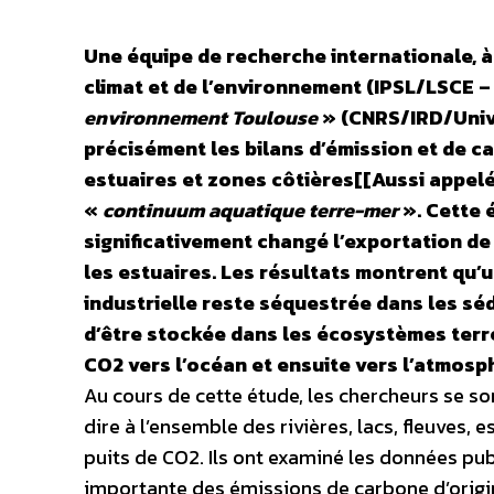
Une équipe de recherche internationale, à
climat et de l’environnement (IPSL/LSCE 
environnement Toulouse
» (CNRS/IRD/Unive
précisément les bilans d’émission et de ca
estuaires et zones côtières[[Aussi appelé
«
continuum aquatique terre-mer
». Cette 
significativement changé l’exportation de
les estuaires. Les résultats montrent qu’
industrielle reste séquestrée dans les s
d’être stockée dans les écosystèmes terr
CO2 vers l’océan et ensuite vers l’atmosp
Au cours de cette étude, les chercheurs se so
dire à l’ensemble des rivières, lacs, fleuves, 
puits de CO2. Ils ont examiné les données p
importante des émissions de carbone d’origi