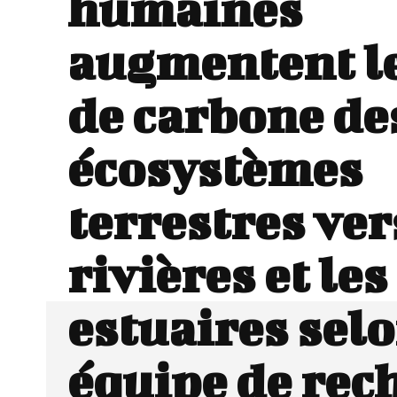
humaines
augmentent le
de carbone de
écosystèmes
terrestres ver
rivières et les
estuaires sel
équipe de rec