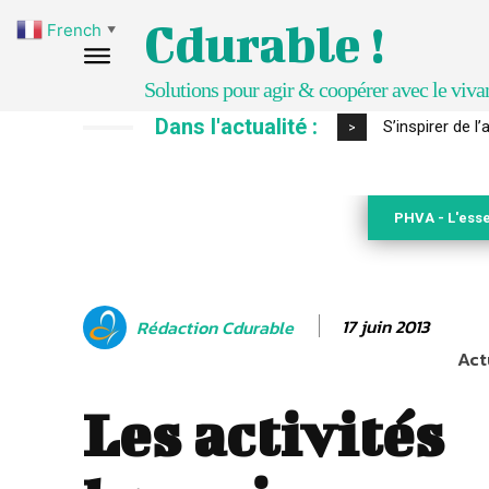
Cdurable !
French
▼
Solutions pour agir & coopérer avec le viva
Dans l'actualité :
IPBES : le « GI
>
PHVA - L'esse
17 juin 2013
Rédaction Cdurable
Act
Les activités