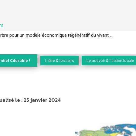
nt
EC de la biodiversité » appelle les entreprises à devenir des alliées du 
ntiel Cdurable !
L'être & les liens
Le pouvoir & l'action locale
ualisé le :
25 janvier 2024