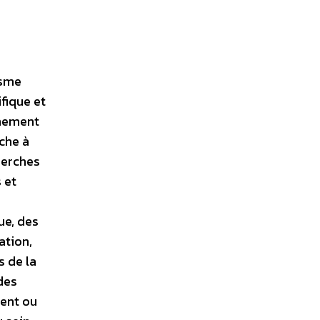
isme
fique et
gnement
che à
herches
 et
ue, des
ation,
s de la
 des
ment ou