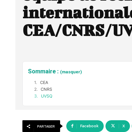
international
CEA/CNRS/U
Sommaire :
(masquer)
CEA
CNRS
UVSQ
Facebook
X
PARTAGER