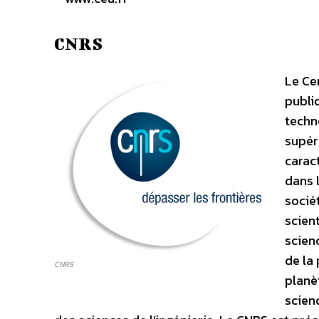
CNRS
Le Ce
publi
techn
supér
carac
dans 
sociét
scien
scien
de la
CNRS
planèt
scien