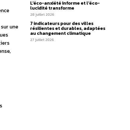
L’éco-anxiété informe et l’éco-
lucidité transforme
ence
28 juillet 2026
7 indicateurs pour des villes
 sur une
résilientes et durables, adaptées
au changement climatique
ques
27 juillet 2026
iers
ense,
s