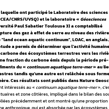
 laquelle ont participé le Laboratoire des sciences
– CEA/CNRS/UVSQ) et le laboratoire «
Géosciences
rsité Paul Sabatier Toulouse 3) a comptabilisé
pture des gaz à effet de serre au niveau des rivière
 “land ocean aquatic continuum”, LOAC, en anglais.
étude a permis de déterminer que l’activité humaine
 carbone des écosystèmes terrestres vers les riviè
une fraction du carbone émis depuis la période pré-
édiments du «
continuum aquatique terre-mer
» au li
estres tandis qu’une autre est relâchée sous form
hère. Ces résultats sont publiés dans Nature Geosc
nt intéressés au «
continuum aquatique terre-mer
», c’e
estuaires et zone côtières, impliqué dans le bilan des so
ubliées précédemment et ont montré qu’une proportion
ne anthropique, qui est absorbée par les écosystèmes