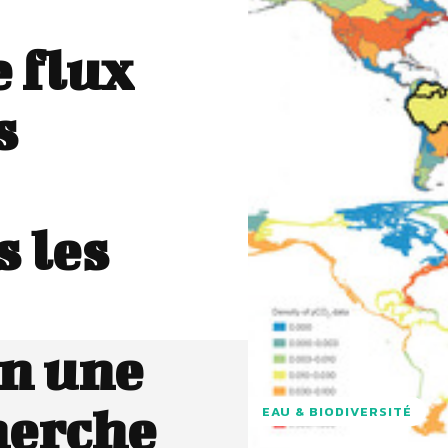
 flux
s
s les
on une
herche
EAU & BIODIVERSITÉ