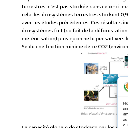
terrestres, n’est pas stockée dans ceux-ci, m
cela, les écosystèmes terrestres stockent 0,
avec les études précédentes. Ces résultats i
écosystèmes fuit (du fait de la déforestatio
météorisation) plus qu’on ne le pensait vers 
Seule une fraction minime de ce CO2 (environ 
No
ac
Bilan global d’émissions de CO2 l
am
au
ou
La capacité globale de stockage par les écos