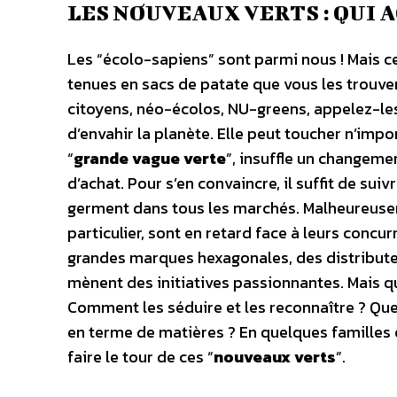
LES NOUVEAUX VERTS : QUI 
Les “écolo-sapiens” sont parmi nous ! Mais ce
tenues en sacs de patate que vous les trou
citoyens, néo-écolos, NU-greens, appelez-les
d’envahir la planète. Elle peut toucher n’impo
“
grande vague verte
”, insuffle un changem
d’achat. Pour s’en convaincre, il suffit de sui
germent dans tous les marchés. Malheureusem
particulier, sont en retard face à leurs conc
grandes marques hexagonales, des distribute
mènent des initiatives passionnantes. Mais qui
Comment les séduire et les reconnaître ? Quels
en terme de matières ? En quelques famille
faire le tour de ces “
nouveaux verts
”.