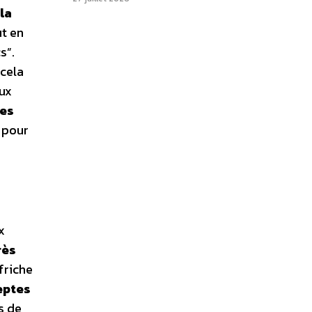
 la
ut en
s”.
 cela
aux
des
e pour
x
rès
 friche
eptes
s de