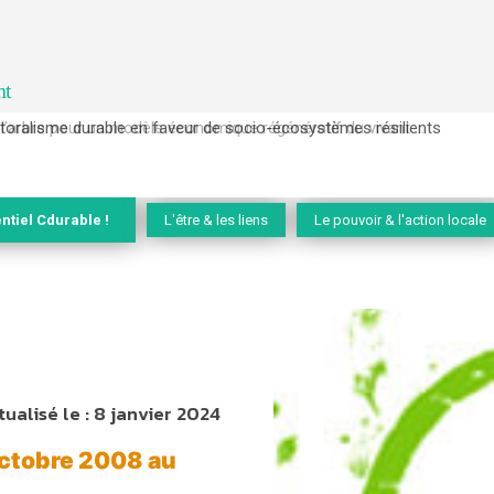
nt
l’arbre pour un modèle économique régénératif du vivant …
ntiel Cdurable !
L'être & les liens
Le pouvoir & l'action locale
tualisé le :
8 janvier 2024
octobre 2008 au