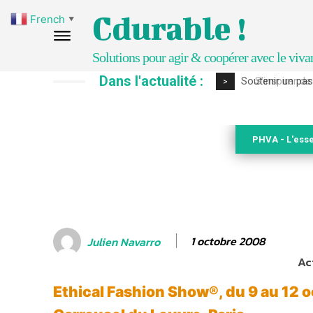
Cdurable !
French
▼
Solutions pour agir & coopérer avec le viva
Dans l'actualité :
S’inspirer de 
>
PHVA - L'esse
1 octobre 2008
Julien Navarro
Ac
Ethical Fashion Show®, du 9 au 12 