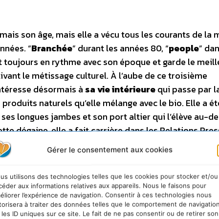
mais son âge, mais elle a vécu tous les courants de la
nnées. “
Branchée
” durant les années 80, “
people
” dan
t toujours en rythme avec son époque et garde le meill
tivant le métissage culturel. À l’aube de ce troisième
’intéresse désormais à
sa vie intérieure
qui passe par l
oduits naturels qu’elle mélange avec le bio. Elle a été
c ses longues jambes et son port altier qui l’élève au-d
ette dégaine, elle a fait carrière dans les Relations Pres
périence personnelle au service des autres comme coac
Gérer le consentement aux cookies
e un égocentrisme qui évolue vers “
l’écocentrisme
”. Il
 de bain de son appartement rive gauche, mais désorma
us utilisons des technologies telles que les cookies pour stocker et/ou
 Spa, et le step pour le yoga. Elle aime les choses de val
céder aux informations relatives aux appareils. Nous le faisons pour
éliorer l’expérience de navigation. Consentir à ces technologies nous
e soie “pour tenir la gorge au chaud l’hiver sur le déco
torisera à traiter des données telles que le comportement de navigatio
 coque bioplastique rapporté du Japon. Ne pouvant pa
 les ID uniques sur ce site. Le fait de ne pas consentir ou de retirer son