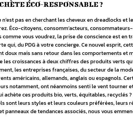
ACHÈTE ÉCO-RESPONSABLE ?
 n’est pas en cherchant les cheveux en dreadlocks et l
verez. Éco-citoyens, consomm’acteurs, consommateurs-
 comme vous voudrez, la prise de conscience est en tr
rte qui, du PDG à votre concierge. Ce nouvel esprit, cet
ent doux mais sans retour dans les comportements et
vre les croissances à deux chiffres des produits verts qu
ent, les entreprises françaises, du secteur de la mod
urrents américains, allemands, anglais ou espagnols. Cer
urs notamment, ont néanmoins senti le vent tourner e
 achète ces produits bio, verts, équitables, recyclés ?
 sont leurs styles et leurs couleurs préférées, leurs r
s et panneaux de tendances associés, nous vous emme