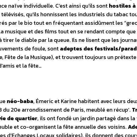
ce naïve individuelle. C’est ainsi qu’ils sont
hostiles à
télévisés, qu’ils honnissent les industriels du tabac to
és par le bio tout en fréquentant assidûment les “grec
 la musique et des films tout en se rendant compte que
irer le diable par la queue. Ils ne lisent que les journ
ouvements de foule, sont
adeptes des festivals/para
e, Fête de la Musique), et trouvent toujours un prétext
d’amis et la fête…
que
néo-baba
, Émeric et Karine habitent avec leurs deu
3 du 20e arrondissement de Paris, meublé en récup’.
T
vie de quartier
, ils ont fondé un jardin partagé dans la
uble et co-organisent la fête annuelle des voisins.
Ad
s d’Echanges Locaux solidaires), ils donnent des cour