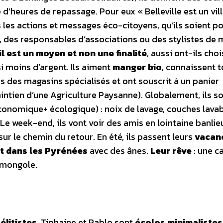
d’heures de repassage. Pour eux « Belleville est un vill
s les actions et messages éco-citoyens, qu’ils soient p
, des responsables d’associations ou des stylistes de 
il est un moyen et non une finalité
, aussi ont-ils choi
si moins d’argent. Ils aiment
manger bio
, connaissent t
s des magasins spécialisés et ont souscrit à un panier
tien d’une Agriculture Paysanne). Globalement, ils s
économique+ écologique) : noix de lavage, couches lavab
Le week-end, ils vont voir des amis en lointaine banlie
ur le chemin du retour. En été, ils passent leurs
vacanc
 dans les Pyrénées
avec des ânes.
Leur rêve
: une c
 mongole.
élitistes
, Tiphaine et Pablo sont
écolos minimalistes