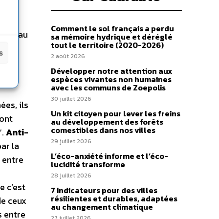
s
Comment le sol français a perdu
st beau
sa mémoire hydrique et déréglé
tout le territoire (2020-2026)
s
2 août 2026
Développer notre attention aux
espèces vivantes non humaines
avec les communs de Zoepolis
30 juillet 2026
ées, ils
Un kit citoyen pour lever les freins
sont
au développement des forêts
comestibles dans nos villes
”.
Anti-
29 juillet 2026
ar la
L’éco-anxiété informe et l’éco-
 entre
lucidité transforme
28 juillet 2026
e c’est
7 indicateurs pour des villes
résilientes et durables, adaptées
de ceux
au changement climatique
s entre
27 juillet 2026