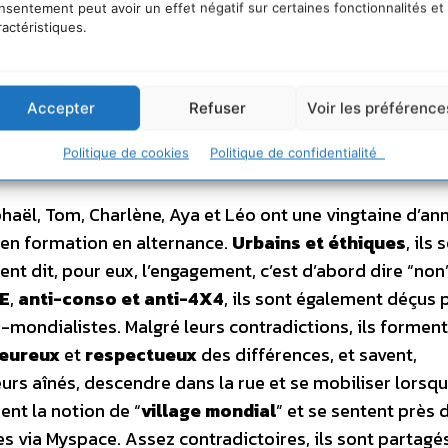
nsentement peut avoir un effet négatif sur certaines fonctionnalités et
 l’avion mais se nettoie la conscience en adhérant à un
ractéristiques.
e, être écolo passe par l’
authenticité
, les
nouvelle
 n’a jamais comprises mais c’est pas grave tant que c’e
Accepter
Refuser
Voir les préférence
Politique de cookies
Politique de confidentialité
aël, Tom, Charlène, Aya et Léo ont une vingtaine d’ann
 en formation en alternance.
Urbains et éthiques
, ils 
ent dit, pour eux, l’engagement, c’est d’abord dire “non
PE
,
anti-conso et anti-4X4
, ils sont également déçus p
r-mondialistes. Malgré leurs contradictions, ils forment
eureux
et
respectueux
des différences, et savent,
urs aînés, descendre dans la rue et se mobiliser lorsqu
ent la notion de “
village mondial
” et se sentent près 
vies via Myspace. Assez contradictoires, ils sont partagé