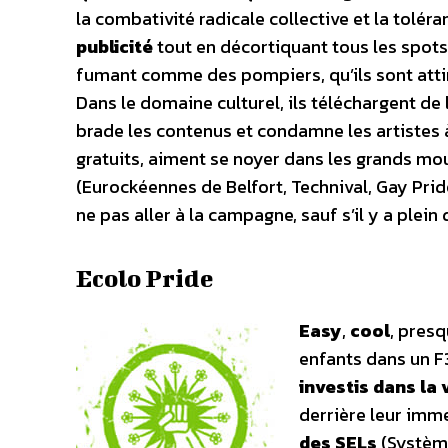
la combativité radicale collective et la toléran
publicité
tout en décortiquant tous les spots 
fumant comme des pompiers, qu’ils sont attir
Dans le domaine culturel, ils téléchargent de
brade les contenus et condamne les artistes à t
gratuits, aiment se noyer dans les grands m
(Eurockéennes de Belfort, Technival, Gay Prid
ne pas aller à la campagne, sauf s’il y a plein 
Ecolo Pride
Easy
,
cool
, pres
enfants dans un F
investis dans la 
derrière leur imme
des SELs
(Système