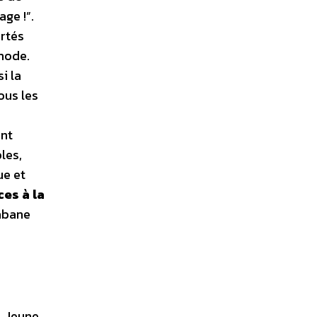
age !”.
ortés
mode.
si la
ous les
ont
les,
ue et
es à la
abane
. Jeune