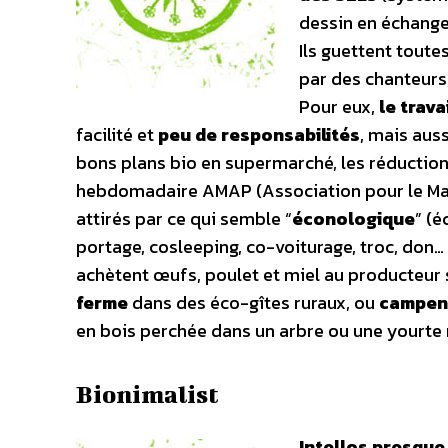
dessin en échange 
Ils guettent toute
par des chanteurs
Pour eux,
le trava
facilité et
peu de responsabilités
, mais aus
bons plans bio en supermarché, les réduction
hebdomadaire AMAP (Association pour le Main
attirés par ce qui semble “
éconologique
” (
portage, cosleeping, co-voiturage, troc, don… 
achètent œufs, poulet et miel au producteur s
ferme
dans des éco-gîtes ruraux, ou
campent
en bois perchée dans un arbre ou une yourte
Bionimalist
Intellos presque 