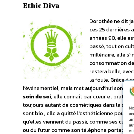
Ethic Diva
Dorothée ne dit ja
ces 25 dernières a
années 90, elle es
passé, tout en cul
millénaire, elle s
consommation de pr
restera belle, ave
la foule. Grâce à c
l’événementiel, mais met aujourd’hui son ex
soin de soi
, elle connaît par cœur et pratiqu
toujours autant de cosmétiques dans la salle
No
sont bio ; elle a quitté l’esthéticienne pour le
ac
am
qu’elles viennent du passé, comme ses carrés d
au
ou du futur comme son téléphone portable à
ou