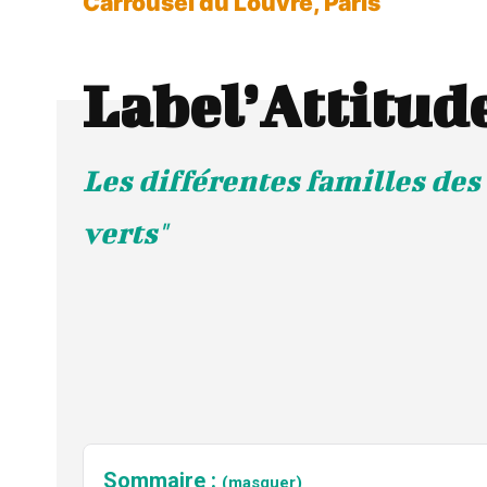
Carrousel du Louvre, Paris
Label’Attitud
Les différentes familles de
verts"
Sommaire :
(masquer)