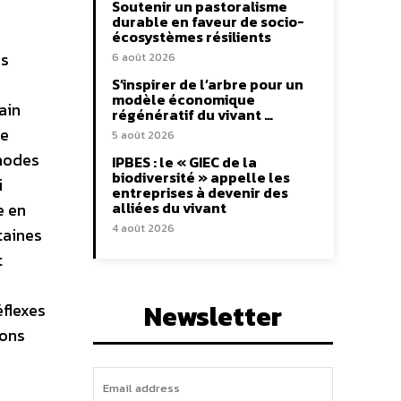
Soutenir un pastoralisme
durable en faveur de socio-
écosystèmes résilients
es
6 août 2026
S’inspirer de l’arbre pour un
modèle économique
ain
régénératif du vivant …
te
5 août 2026
 modes
IPBES : le « GIEC de la
biodiversité » appelle les
i
entreprises à devenir des
alliées du vivant
e en
4 août 2026
taines
t
Newsletter
éflexes
nons