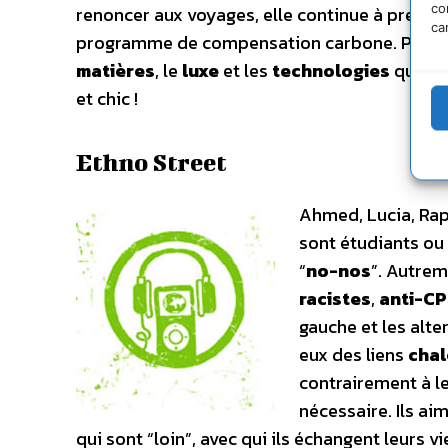
co
renoncer aux voyages, elle continue à prendre
ca
programme de compensation carbone. Pour ell
matières
, le
luxe
et les
technologies
qu’elle
et chic !
Ethno Street
Ahmed, Lucia, Raph
sont étudiants ou
“
no-nos
”. Autrem
racistes
,
anti-C
gauche et les alte
eux des liens
chal
contrairement à le
nécessaire. Ils aim
qui sont “loin”, avec qui ils échangent leurs 