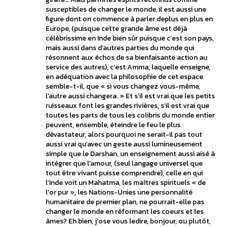
susceptibles de changer le monde, il est aussi une
figure dont on commence à parler deplus en plus en
Europe, (puisque cette grande âme est déjà
célébrissime en Inde bien sûr puisque c’est son pays,
mais aussi dans d’autres parties du monde qui
résonnent aux échos de sa bienfaisante action au
service des autres), c’est Amma, laquelle enseigne,
en adéquation avec la philosophie de cet espace
semble-t-il, que « si vous changez vous-même,
l’autre aussi changera. » Et s’il est vrai que les petits
ruisseaux font les grandes rivières, s’il est vrai que
toutes les parts de tous les colibris du monde entier
peuvent, ensemble, éteindre le feu le plus
dévastateur, alors pourquoi ne serait-il pas tout
aussi vrai qu’avec un geste aussi lumineusement
simple que le Darshan, un enseignement aussi aisé à
intégrer que l’amour, (seul langage universel que
tout être vivant puisse comprendre), celle en qui
l’Inde voit un Mahatma, les maîtres spirituels « de
l’or pur », les Nations-Unies une personnalité
humanitaire de premier plan, ne pourrait-elle pas
changer le monde en réformant les coeurs et les
âmes? Eh bien, j’ose vous ledire, bonjour, ou plutôt,