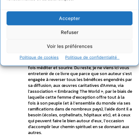
ci est un récit, une sorte de journal de bord relatant
une tranche de vie avec Amma, donnant un aperçu
des us et coutumes de lacommunauté de ses
Accepter
enfants bien-aimés, sous une forme accessible qui
donne l’impression que ce témoignage spirituel,
Refuser
dans toute sa profondeur, se lit paradoxalement
comme un roman. Les Bhajans, ces chants
dévotionnels à la gloire de cette facette maternelle
Voir les préférences
du Divin, n’y sont pas oubliés, faisant même l’objet
de situations qui ne manqueront pas, par la manière
Politique de cookies
Politique de confidentialité
dont elles y sont rapportées, de vous faire tout à la
fois méditer et sourire. Du reste, je ne viens ici vous
entretenir de ce livre que parce que son auteur s’est
engagée à reverser tous les bénéfices engendrés par
sa diffusion, aux œuvres caritatives d’Amma, via
l’association « Embracing The World », par le biais de
laquelle cette femme d’exception offre tout à la
fois à son peuple (et à l’ensemble du monde via ses
ramifications dans de nombreux pays), l’aide dont il a
besoin (écoles, orphelinats, hôpitaux etc), et à ceux
qui peuvent faire le bien autour d’eux, l’occasion
d’accomplir leur chemin spirituel en se donnant aux
autres.