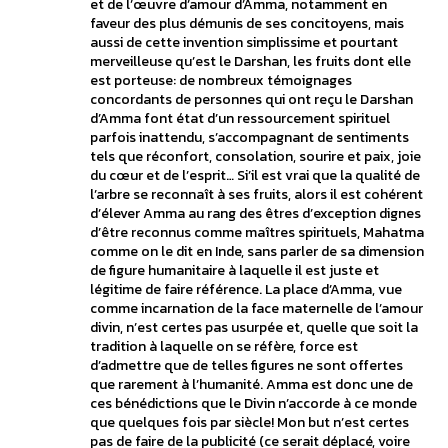
et de l’œuvre d’amour d’Amma, notamment en
faveur des plus démunis de ses concitoyens, mais
aussi de cette invention simplissime et pourtant
merveilleuse qu’est le Darshan, les fruits dont elle
est porteuse: de nombreux témoignages
concordants de personnes qui ont reçu le Darshan
d’Amma font état d’un ressourcement spirituel
parfois inattendu, s’accompagnant de sentiments
tels que réconfort, consolation, sourire et paix, joie
du cœur et de l’esprit… Si’il est vrai que la qualité de
l’arbre se reconnaît à ses fruits, alors il est cohérent
d’élever Amma au rang des êtres d’exception dignes
d’être reconnus comme maîtres spirituels, Mahatma
comme on le dit en Inde, sans parler de sa dimension
de figure humanitaire à laquelle il est juste et
légitime de faire référence. La place d’Amma, vue
comme incarnation de la face maternelle de l’amour
divin, n’est certes pas usurpée et, quelle que soit la
tradition à laquelle on se réfère, force est
d’admettre que de telles figures ne sont offertes
que rarement à l’humanité. Amma est donc une de
ces bénédictions que le Divin n’accorde à ce monde
que quelques fois par siècle! Mon but n’est certes
pas de faire de la publicité (ce serait déplacé, voire