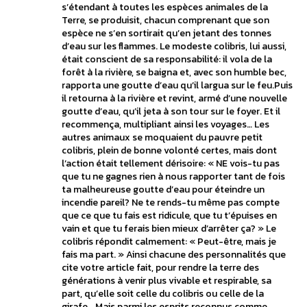
s’étendant à toutes les espèces animales de la
Terre, se produisit, chacun comprenant que son
espèce ne s’en sortirait qu’en jetant des tonnes
d’eau sur les flammes. Le modeste colibris, lui aussi,
était conscient de sa responsabilité: il vola de la
forêt à la rivière, se baigna et, avec son humble bec,
rapporta une goutte d’eau qu’il largua sur le feu.Puis
il retourna à la rivière et revint, armé d’une nouvelle
goutte d’eau, qu’il jeta à son tour sur le foyer. Et il
recommença, multipliant ainsi les voyages… Les
autres animaux se moquaient du pauvre petit
colibris, plein de bonne volonté certes, mais dont
l’action était tellement dérisoire: « NE vois-tu pas
que tu ne gagnes rien à nous rapporter tant de fois
ta malheureuse goutte d’eau pour éteindre un
incendie pareil? Ne te rends-tu même pas compte
que ce que tu fais est ridicule, que tu t’épuises en
vain et que tu ferais bien mieux d’arrêter ça? » Le
colibris répondit calmement: « Peut-être, mais je
fais ma part. » Ainsi chacune des personnalités que
cite votre article fait, pour rendre la terre des
générations à venir plus vivable et respirable, sa
part, qu’elle soit celle du colibris ou celle de la
girafe… Mais parmi les esprits reconnus comme