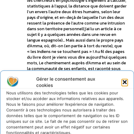
les chercheurs en psychologie s’ingénient à calculer,
statistiques à l’appui, la distance que doivent garder
l’un envers l’autre deux êtres humains, selon leur
pays d’origine, et en-deçà de laquelle l’un des deux
ressent la présence de l’autre comme une intrusion
dans son territoire personnel(j’ai lu un article à ce
sujet il y a quelques années dans une revue en
langue espagnole)… Mais aussi dans le propre pays
d’Amma, où, dit-on (en partie à tort du reste), que
« les Indiens ne se touchent pas » ! Au fil des pages
du livre dont je viens vous dire aujourd’hui quelques
mots, Le cheminement auprès d’Amma et au sein de
la communauté de ses enfants, est raconté sous
l’aspect le plus simple qui soit, à savoir, la vie de tous
Gérer le consentement aux
les jours. Le message d’Amma est à tel point limpide
cookies
qu’un enfant de douze ans peut le comprendre sans
avoir la moindre explication à en demander. Cet
Nous utilisons des technologies telles que les cookies pour
ouvrage plein de fraîcheur et de sensibilité, voire
stocker et/ou accéder aux informations relatives aux appareils.
d’humour, ne saurait évidemment se substituer aux
Nous le faisons pour améliorer l’expérience de navigation.
recueils d’enseignements et de paroles d’Amma,
Consentir à ces technologies nous autorisera à traiter des
tous passionnants dureste, et indispensables pour
données telles que le comportement de navigation ou les ID
approfondir la connaissance de sa spiritualité, et
uniques sur ce site. Le fait de ne pas consentir ou de retirer son
que d’aucuns peuvent se procurer dans la boutique
consentement peut avoir un effet négatif sur certaines
rattachée au site officiel d’Amma en France. Ce livre-
fonctionnalités et caractéristiques.