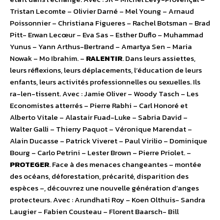
Tristan Lecomte – Olivier Darné – Mel Young – Arnaud
Poissonnier – Christiana Figueres – Rachel Botsman – Brad
Pitt- Erwan Lecœur – Eva Sas – Esther Duflo – Muhammad
Yunus – Yann Arthus-Bertrand – Amartya Sen – Maria
Nowak – Mo Ibrahim. –
RALENTIR
. Dans leurs assiettes,
leurs réflexions, leurs déplacements, l’éducation de leurs
enfants, leurs activités professionnelles ou sexuelles. Ils
ra-len-tissent. Avec : Jamie Oliver – Woody Tasch – Les
Economistes atterrés – Pierre Rabhi – Carl Honoré et
Alberto Vitale – Alastair Fuad-Luke – Sabria David –
Walter Galli – Thierry Paquot – Véronique Marendat –
Alain Ducasse – Patrick Viveret – Paul Virilio – Dominique
Bourg – Carlo Petrini – Lester Brown – Pierre Priolet. –
PROTEGER
. Face à des menaces changeantes – montée
des océans, déforestation, précarité, disparition des
espèces –, découvrez une nouvelle génération d’anges
protecteurs. Avec : Arundhati Roy – Koen Olthuis- Sandra
Laugier – Fabien Cousteau – Florent Baarsch- Bill