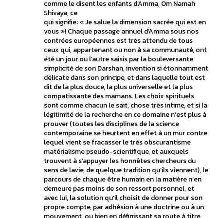
comme le disent les enfants d’Amma, Om Namah
Shivaya, ce
qui signifie: « Je salue la dimension sacrée qui est en
vous »! Chaque passage annuel d’Amma sous nos
contrées européennes est très attendu de tous
ceux qui, appartenant ou non à sa communauté, ont
été un jour ou l’autre saisis par la bouleversante
simplicité de son Darshan, invention si étonnamment
délicate dans son principe, et dans laquelle tout est
dit de la plus douce, la plus universelle et la plus
compatissante des mamans. Les choix spirituels
sont comme chacun le sait, chose très intime, et si la
légitimité de la recherche en ce domaine n’est plus à
prouver (toutes les disciplines de la science
contemporaine se heurtent en effet à un mur contre
lequel vient se fracasser le très obscurantisme
matérialisme pseudo-scientifique, et auxquels
trouvent à s’appuyer les honnêtes chercheurs du
sens de lavie, de quelque tradition qu’ils viennent), le
parcours de chaque être humain en la matière n’en
demeure pas moins de son ressort personnel, et
avec lui, la solution qu’il choisit de donner pour son
propre compte, par adhésion à une doctrine ou à un
mouvement, ou bien en définissant sa route à titre