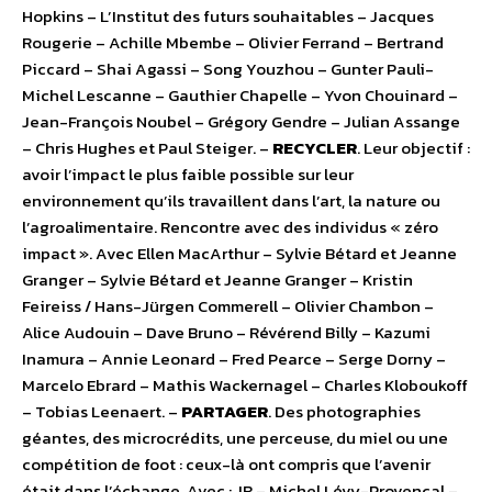
Hopkins – L’Institut des futurs souhaitables – Jacques
Rougerie – Achille Mbembe – Olivier Ferrand – Bertrand
Piccard – Shai Agassi – Song Youzhou – Gunter Pauli-
Michel Lescanne – Gauthier Chapelle – Yvon Chouinard –
Jean-François Noubel – Grégory Gendre – Julian Assange
– Chris Hughes et Paul Steiger. –
RECYCLER
. Leur objectif :
avoir l’impact le plus faible possible sur leur
environnement qu’ils travaillent dans l’art, la nature ou
l’agroalimentaire. Rencontre avec des individus « zéro
impact ». Avec Ellen MacArthur – Sylvie Bétard et Jeanne
Granger – Sylvie Bétard et Jeanne Granger – Kristin
Feireiss / Hans-Jürgen Commerell – Olivier Chambon –
Alice Audouin – Dave Bruno – Révérend Billy – Kazumi
Inamura – Annie Leonard – Fred Pearce – Serge Dorny –
Marcelo Ebrard – Mathis Wackernagel – Charles Kloboukoff
– Tobias Leenaert. –
PARTAGER
. Des photographies
géantes, des microcrédits, une perceuse, du miel ou une
compétition de foot : ceux-là ont compris que l’avenir
était dans l’échange. Avec : JR – Michel Lévy-Provençal –