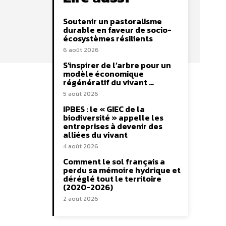
Soutenir un pastoralisme
durable en faveur de socio-
écosystèmes résilients
6 août 2026
S’inspirer de l’arbre pour un
modèle économique
régénératif du vivant …
5 août 2026
IPBES : le « GIEC de la
biodiversité » appelle les
entreprises à devenir des
alliées du vivant
4 août 2026
Comment le sol français a
perdu sa mémoire hydrique et
déréglé tout le territoire
(2020-2026)
2 août 2026