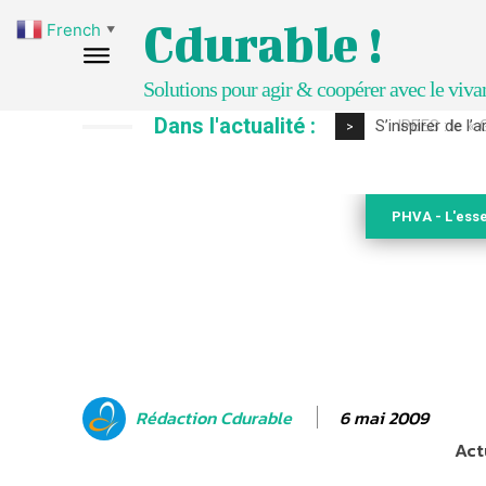
Cdurable !
French
▼
Solutions pour agir & coopérer avec le viva
Dans l'actualité :
IPBES : le « GI
>
PHVA - L'esse
6 mai 2009
Rédaction Cdurable
Act