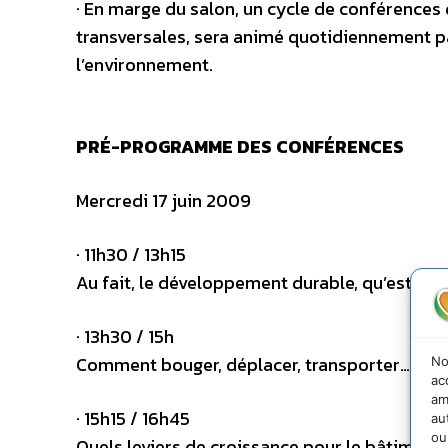
· En marge du salon, un cycle de conférences
transversales, sera animé quotidiennement pa
l’environnement.
PRÉ-PROGRAMME DES CONFÉRENCES
Mercredi 17 juin 2009
· 11h30 / 13h15
Au fait, le développement durable, qu’est-ce
· 13h30 / 15h
Comment bouger, déplacer, transporter… dur
No
ac
am
· 15h15 / 16h45
au
ou
Quels leviers de croissance pour le bâtiment