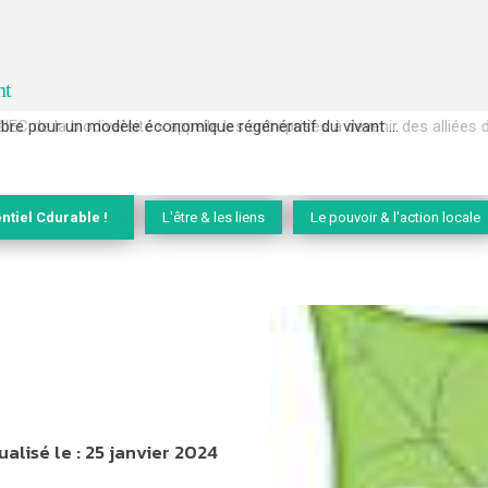
nt
EC de la biodiversité » appelle les entreprises à devenir des alliées du 
ntiel Cdurable !
L'être & les liens
Le pouvoir & l'action locale
ualisé le :
25 janvier 2024