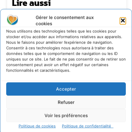
Lire aussi
Soutenir un pastoralisme durable en faveur de
Gérer le consentement aux
socio-écosystèmes résilients
cookies
6 août 2026
Nous utilisons des technologies telles que les cookies pour
S’inspirer de l’arbre pour un modèle
stocker et/ou accéder aux informations relatives aux appareils.
économique régénératif du vivant …
Nous le faisons pour améliorer l’expérience de navigation.
5 août 2026
Consentir à ces technologies nous autorisera à traiter des
données telles que le comportement de navigation ou les ID
IPBES : le « GIEC de la biodiversité » appelle les
uniques sur ce site. Le fait de ne pas consentir ou de retirer son
entreprises à devenir des alliées du vivant
consentement peut avoir un effet négatif sur certaines
4 août 2026
fonctionnalités et caractéristiques.
Comment le sol français a perdu sa mémoire
hydrique et déréglé tout le territoire (2020-
2026)
Accepter
2 août 2026
Refuser
Voir les préférences
Newsletter
Politique de cookies
Politique de confidentialité