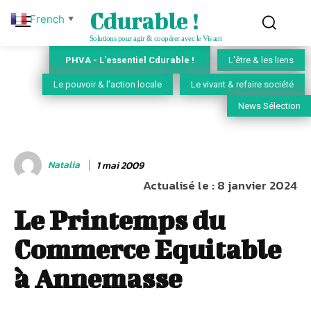
Cdurable !
French
▼
Solutions pour agir & coopérer avec le Vivant
PHVA - L'essentiel Cdurable !
L'être & les liens
Le pouvoir & l'action locale
Le vivant & refaire société
News Sélection
Natalia
1 mai 2009
Actualisé le :
8 janvier 2024
Le Printemps du
Commerce Equitable
à Annemasse