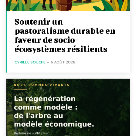
Soutenir un
pastoralisme durable en
faveur de socio-
écosystèmes résilients
CYRILLE SOUCHE
-
6 AOÛT 2026