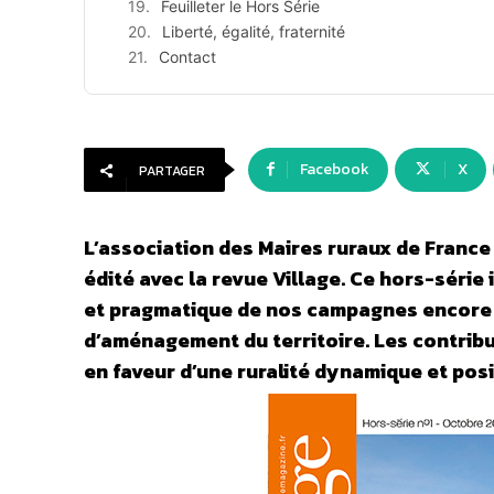
Feuilleter le Hors Série
Liberté, égalité, fraternité
Contact
Facebook
X
PARTAGER
L’association des Maires ruraux de France
édité avec la revue Village. Ce hors-série
et pragmatique de nos campagnes encore 
d’aménagement du territoire. Les contrib
en faveur d’une ruralité dynamique et posi