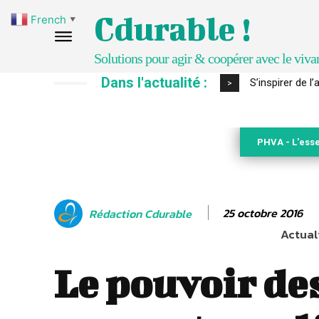
Cdurable !
French
▼
Solutions pour agir & coopérer avec le viva
Dans l'actualité :
S’inspirer de l
IPBES : le « 
>
PHVA - L'esse
25 octobre 2016
Rédaction Cdurable
Actuali
Le pouvoir de