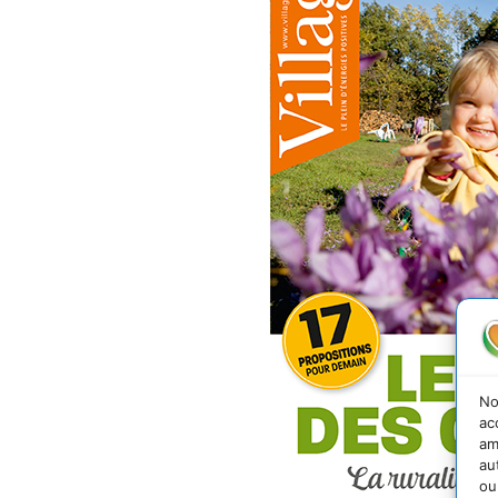
No
ac
am
au
ou