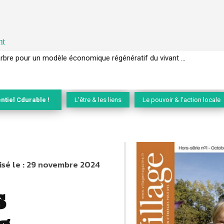
nt
’arbre pour un modèle économique régénératif du vivant …
GIEC de la biodiversité » appelle les entreprises à devenir des alliées d
ntiel Cdurable !
L'être & les liens
Le pouvoir & l'action locale
sé le :
29 novembre 2024
s