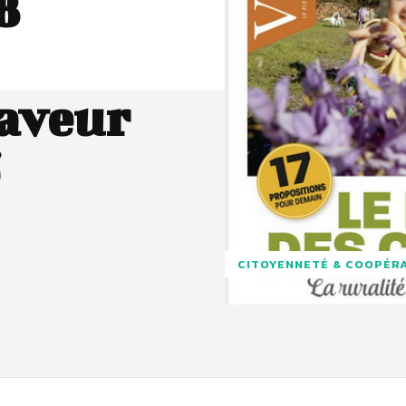
8
faveur
CITOYENNETÉ & COOPÉR