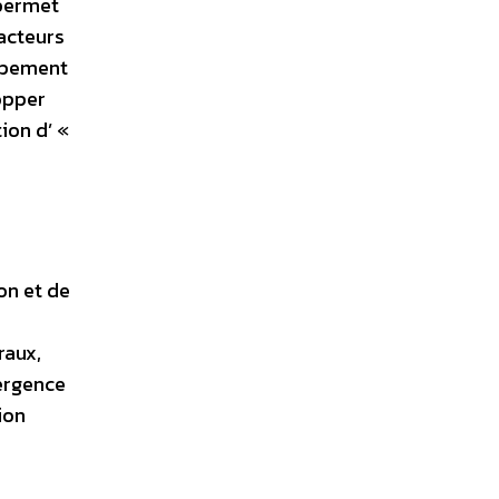
 permet
’acteurs
oppement
opper
ion d’ «
on et de
raux,
mergence
ion