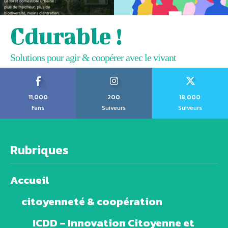
Cdurable !
Solutions pour agir & coopérer avec le vivant
11,000
200
18,000
Fans
Suiveurs
Suiveurs
Rubriques
Accueil
citoyenneté & coopération
ICDD – Innovation Citoyenne et