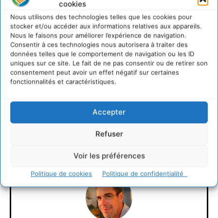
cookies
Nous utilisons des technologies telles que les cookies pour
stocker et/ou accéder aux informations relatives aux appareils.
Nous le faisons pour améliorer l’expérience de navigation.
Sources : Reuters (dépêche du 6 décembre) – AFP
Consentir à ces technologies nous autorisera à traiter des
données telles que le comportement de navigation ou les ID
(dépêche du 7 décembre) – Site des Nations Unies –
uniques sur ce site. Le fait de ne pas consentir ou de retirer son
The Associated Press (dépêche du 8 décembre)
consentement peut avoir un effet négatif sur certaines
fonctionnalités et caractéristiques.
Accepter
LAISSER UN COMMENTAIRE
Refuser
CONNECTER POUR LAISSER UN COMMENTAIRE
Voir les préférences
Politique de cookies
Politique de confidentialité