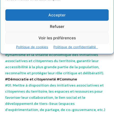
générations futures, et s’assurer de l’adéquation des
grands projets des communes et de leurs groupements
Accepter
avec les enjeux écologiques, sociaux, climatiques de
moyen et long terme.
Refuser
#Climat et biodiversité
#Démocratie et citoyenneté
#Intercommunalité
Voir les préférences
#30. Co-construire avec tous les acteurs concernés une
Politique de cookies
Politique de confidentialité
politique associative locale volontariste (pour soutenir le
dynamisme et la vitalité économique des initiatives
associatives et citoyennes du territoire, garantir leur
accessibilité à la plus grande partie de la population,
reconnaître et protéger leur rôle critique et délibératif).
#Démocratie et citoyenneté
#Commune
#31. Mettre à disposition des initiatives associatives et
citoyennes du territoire, les espaces et ressources pour
favoriser leur collaboration, le lien social et le
développement de tiers-lieux (espaces
d’expérimentation, de partage, de co-gouvernance, etc.)