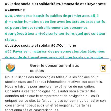
#Justice sociale et solidarité
#Démocratie et citoyenneté
#Commune
#26. Créer des dispositifs publics de premier accueil, à
dimension humaine et en lien avec les acteurs associatifs,
où pourraient se rendre librement les personnes
étrangères à leur arrivée sur le territoire, quel que soit leur
statut.
#Justice sociale et solidarité
#Commune
#27. Favoriser l’inclusion des personnes les plus éloignées
du monde du travail avec une politique locale de l’emploi
tournée vers la transition écologique du territoire et à
Gérer le consentement aux
dimension sociale.
cookies
#Économie
#Commune
Nous utilisons des technologies telles que les cookies pour
#28. Mettre en place et renforcer les dispositifs de
stocker et/ou accéder aux informations relatives aux appareils.
participation, d’initiative citoyenne, de co-construction
Nous le faisons pour améliorer l’expérience de navigation.
Consentir à ces technologies nous autorisera à traiter des
de la commune et de ses groupements.
données telles que le comportement de navigation ou les ID
#Démocratie et citoyenneté
#Commune
uniques sur ce site. Le fait de ne pas consentir ou de retirer son
#29. Créer une commission extra-municipale du temps
consentement peut avoir un effet négatif sur certaines
long pour représenter les intérêts de la nature et des
fonctionnalités et caractéristiques.