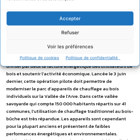
des activités humaines favorisent l’accumulation de
polluants, notamment en hiver. Face à ce problème de
Accepter
santé publique, un Plan de Protection de l’Atmosphère
(PPA) initié par l’Etat a été élaboré et signé en février
Refuser
2012. C’est dans ce cadre qu’a été mis en place, le Fonds Air
Bois, destiné aux particuliers avec l’objectif de faciliter
Voir les préférences
l’acquisition d’appareils de chauffage au bois plus
performants pour, au final, améliorer la qualité de l’air,
Politique de cookies
Politique de confidentialité
diviser par deux la facture énergétique des utilisateurs de
bois et soutenir l’activité économique. Lancée le 3 juin
dernier, cette opération pilote doit permettre de
moderniser le parc d’appareils de chauffage au bois
individuels sur la Vallée de l’Arve. Dans cette vallée
savoyarde qui compte 150 000 habitants répartis sur 41
communes, l’utilisation de chauffage traditionnel au bois-
bûche est très répandue. Les appareils sont cependant
pour la plupart anciens et présentent de faibles
performances énergétiques et environnementales.