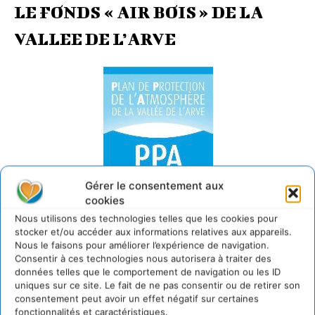
LE FONDS « AIR BOIS » DE LA
VALLEE DE L’ARVE
Gérer le consentement aux
cookies
Nous utilisons des technologies telles que les cookies pour
stocker et/ou accéder aux informations relatives aux appareils.
Nous le faisons pour améliorer l’expérience de navigation.
Fonds Air Bois
Consentir à ces technologies nous autorisera à traiter des
données telles que le comportement de navigation ou les ID
Comme beaucoup de vallées de montagne, la vallée de
uniques sur ce site. Le fait de ne pas consentir ou de retirer son
l’Arve est exposée à la pollution de l’air. Sa topographie
consentement peut avoir un effet négatif sur certaines
encaissée et sa météorologie, ainsi que la concentration
fonctionnalités et caractéristiques.