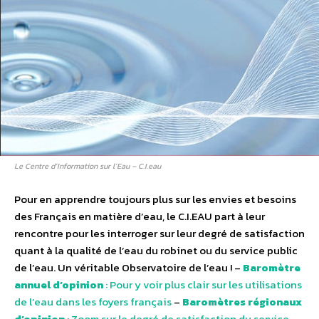
Le Centre d’Information sur l’Eau – C.I.eau
Pour en apprendre toujours plus sur les envies et besoins
des Français en matière d’eau, le C.I.EAU part à leur
rencontre pour les interroger sur leur degré de satisfaction
quant à la qualité de l’eau du robinet ou du service public
de l’eau. Un véritable Observatoire de l’eau ! –
Baromètre
annuel d’opinion
: Pour y voir plus clair sur les utilisations
de l’eau dans les foyers français
–
Baromètres régionaux
d’opinion
: Zoom sur le degré de satisfaction du service