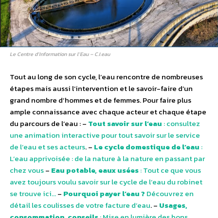
Le Centre d’Information sur l’Eau – C.I.eau
Tout au long de son cycle, l’eau rencontre de nombreuses
étapes mais aussi l’intervention et le savoir-faire d’un
grand nombre d’hommes et de femmes. Pour faire plus
ample connaissance avec chaque acteur et chaque étape
du parcours de l’eau : –
Tout savoir sur l’eau
: consultez
une animation interactive pour tout savoir sur le service
de l’eau et ses acteurs
. –
Le cycle domestique de l’eau
:
L’eau apprivoisée : de la nature à la nature en passant par
chez vous
–
Eau potable, eaux usées
: Tout ce que vous
avez toujours voulu savoir sur le cycle de l’eau du robinet
se trouve ici…
–
Pourquoi payer l’eau ?
Découvrez en
détail les coulisses de votre facture d’eau
. –
Usages,
consommation, conseils
: Mise en lumière des bons