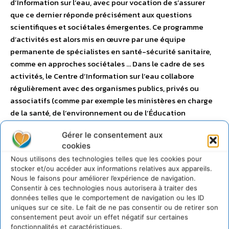
d’Information sur l’eau, avec pour vocation de s’assurer
que ce dernier réponde précisément aux questions
scientifiques et sociétales émergentes. Ce programme
d’activités est alors mis en œuvre par une équipe
permanente de spécialistes en santé-sécurité sanitaire,
comme en approches sociétales … Dans le cadre de ses
activités, le Centre d’Information sur l’eau collabore
régulièrement avec des organismes publics, privés ou
associatifs (comme par exemple les ministères en charge
de la santé, de l’environnement ou de l’Éducation
nationale, l’Agence Nationale de la Biodiversité, les
Gérer le consentement aux
Agences de l’Eau, l’Institut national de la Consommation,
cookies
la FP2E, les Associations de consommateurs…) aussi bien
Nous utilisons des technologies telles que les cookies pour
grâce à la constitution de groupes de travail
stocker et/ou accéder aux informations relatives aux appareils.
opérationnels que par le biais de projets d’étude ou de
Nous le faisons pour améliorer l’expérience de navigation.
tables rondes, pouvant donner lieu à la publication de
Consentir à ces technologies nous autorisera à traiter des
dossiers éditoriaux.
données telles que le comportement de navigation ou les ID
uniques sur ce site. Le fait de ne pas consentir ou de retirer son
consentement peut avoir un effet négatif sur certaines
fonctionnalités et caractéristiques.