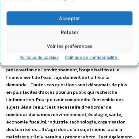
Enjeux de l’eau
Accepter
Refuser
Le Centre d’Information sur l’Eau – C.I.eau
Voir les préférences
Tous les êtres humains sont confrontés à des défis majeurs
Politique de cookies
Politique de confidentialité
pour l’eau : quantité d’eau disponible, sa qualité, la
préservation de l’environnement, l’organisation et le
financement de l’eau, l’ajustement de l’offre à la
demande… Toutes ces questions sont désormais de plus
en plus faciles d’accès pour un public qui recherche
l’information. Pour pouvoir comprendre l’ensemble des
sujets liés à l’eau, il est nécessaire d »aborder de
nombreux domaines : environnement, écologie, santé,
économie, fiscalité, industrie, technologie, organisation
des territoires … Il s’agit donc d’un sujet moins facile à
maîtriser qu’il n’y parait au premier abord. Il est également