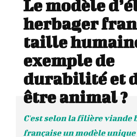
Le modèle d’é
herbager fran
taille humaine
exemple de
durabilité et 
être animal ?
C'est selon la filière viande
française un modèle unique