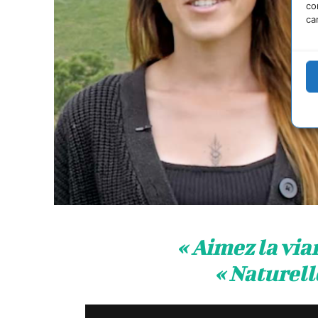
co
ca
« Aimez la vi
« Naturell