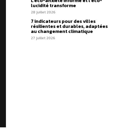
L’éco-anxiété informe et l’éco-
lucidité transforme
28 juillet 2026
7 indicateurs pour des villes
résilientes et durables, adaptées
au changement climatique
27 juillet 2026