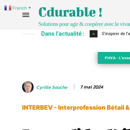
Cdurable !
French
▼
Solutions pour agir & coopérer avec le viva
Dans l'actualité :
S’inspirer de l
IPBES : le « 
>
PHVA - L'esse
7 mai 2024
Cyrille Souche
INTERBEV - Interprofession Bétail 