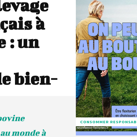
levage
çais à
 : un
de bien-
 bovine
CONSOMMER RESPONSAB
 au monde à