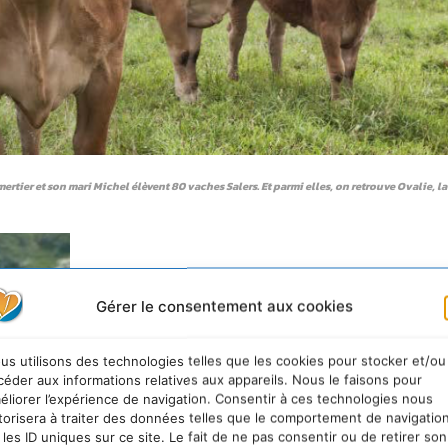
ertier et son mari Michel élèvent 80 vaches Salers. Et parmi elles, on retrouve Ovalie, l
MARINE VAN SIMMERTIER,
Gérer le consentement aux cookies
ÉLEVEUSE DE VACHES SALERS DANS LE P
DE DÔME (63)
us utilisons des technologies telles que les cookies pour stocker et/ou
céder aux informations relatives aux appareils. Nous le faisons pour
«
Chez nous, avec Michel, nous avons 40
éliorer l’expérience de navigation. Consentir à ces technologies nous
torisera à traiter des données telles que le comportement de navigatio
vaches chacun. Cela reste une exploitation
 les ID uniques sur ce site. Le fait de ne pas consentir ou de retirer son