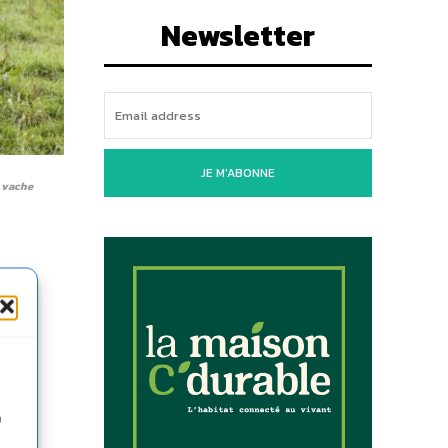
Newsletter
JE M'ABONNE
a vache
UY
n
 à