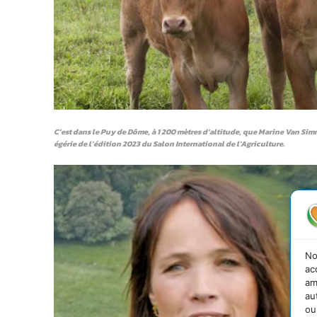
C’est dans le Puy de Dôme, à 1 200 mètres d’altitude, que Marine Van Simm
égérie de l’édition 2023 du Salon International de l’Agriculture.
No
ac
am
au
ou