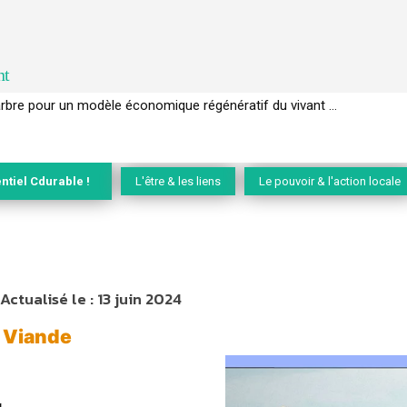
nt
’arbre pour un modèle économique régénératif du vivant …
GIEC de la biodiversité » appelle les entreprises à devenir des alliées 
ntiel Cdurable !
L'être & les liens
Le pouvoir & l'action locale
Actualisé le :
13 juin 2024
& Viande