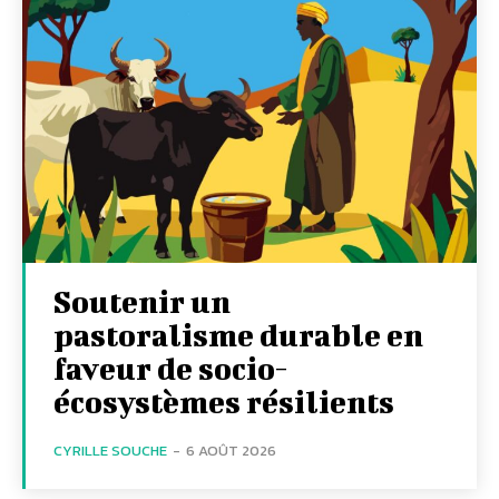
Soutenir un
pastoralisme durable en
faveur de socio-
écosystèmes résilients
CYRILLE SOUCHE
-
6 AOÛT 2026