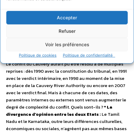
a plus de sièges que le Karnataka. Le verdict du Tribunal
échoue donc lorsqu’il doit être implanté et les Etats font
appel à la Cour Suprême pour faire valoir leurs
Accepter
revendications. En ultime recours, c’est aujourd’hui à elle
qu’incombe de prendre une décision.
Refuser
Voir les préférences
Les éléments de la complexité
Politique de cookies
Politique de confidentialité
Le conflit du Cauvery aurait pu être résolu à de multiples
reprises : dès 1990 avec la constitution du tribunal, en 1991
avec le verdict intérimaire, en 1998 au moment de la mise
en place de la Cauvery River Authority ou encore en 2007
avec le verdict final. Mais à chacune de ces dates, des
paramètres internes ou externes sont venus augmenter le
degré de complexité du conflit. Quels sont-ils ?
* La
divergence d’opinion entre les deux Etats :
Le Tamil
Nadu et le Karnataka, outre leurs différences culturelles,
économiques ou sociales, n’agréent pas aux mêmes bases