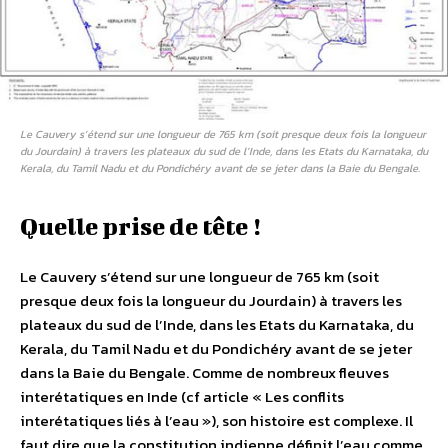
Le Cauvery s’étend sur une longueur de 765 km (soit presque deux fois la longueur
du Jourdain) à travers les plateaux du sud de l’Inde, dans les Etats du Karnataka, du
Kerala, du Tamil Nadu et du Pondichéry avant de se jeter dans la Baie du Bengale.
Quelle prise de tête !
Le Cauvery s’étend sur une longueur de 765 km (soit
presque deux fois la longueur du Jourdain) à travers les
plateaux du sud de l’Inde, dans les Etats du Karnataka, du
Kerala, du Tamil Nadu et du Pondichéry avant de se jeter
dans la Baie du Bengale. Comme de nombreux fleuves
interétatiques en Inde (cf article « Les conflits
interétatiques liés à l’eau »), son histoire est complexe. Il
faut dire que la constitution indienne définit l’eau comme