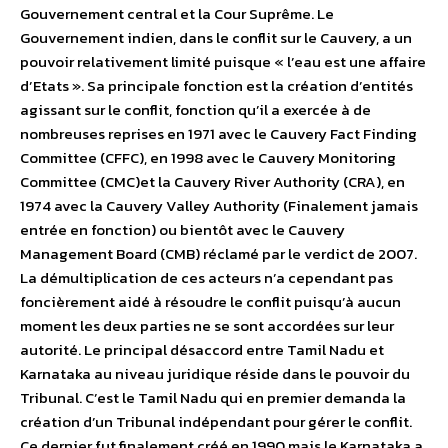
Gouvernement central et la Cour Suprême. Le
Gouvernement indien, dans le conflit sur le Cauvery, a un
pouvoir relativement limité puisque « l’eau est une affaire
d’Etats ». Sa principale fonction est la création d’entités
agissant sur le conflit, fonction qu’il a exercée à de
nombreuses reprises en 1971 avec le Cauvery Fact Finding
Committee (CFFC), en 1998 avec le Cauvery Monitoring
Committee (CMC)et la Cauvery River Authority (CRA), en
1974 avec la Cauvery Valley Authority (Finalement jamais
entrée en fonction) ou bientôt avec le Cauvery
Management Board (CMB) réclamé par le verdict de 2007.
La démultiplication de ces acteurs n’a cependant pas
foncièrement aidé à résoudre le conflit puisqu’à aucun
moment les deux parties ne se sont accordées sur leur
autorité. Le principal désaccord entre Tamil Nadu et
Karnataka au niveau juridique réside dans le pouvoir du
Tribunal. C’est le Tamil Nadu qui en premier demanda la
création d’un Tribunal indépendant pour gérer le conflit.
Ce dernier fut finalement créé en 1990 mais le Karnataka a