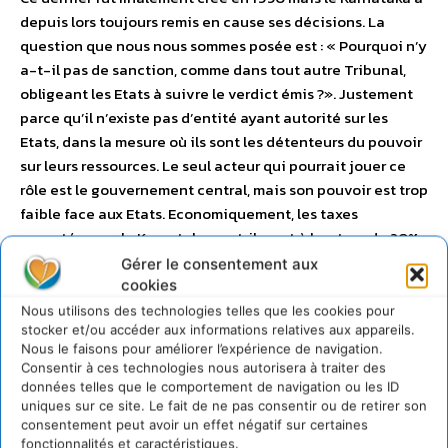
depuis lors toujours remis en cause ses décisions. La
question que nous nous sommes posée est : « Pourquoi n’y
a-t-il pas de sanction, comme dans tout autre Tribunal,
obligeant les Etats à suivre le verdict émis ?». Justement
parce qu’il n’existe pas d’entité ayant autorité sur les
Etats, dans la mesure où ils sont les détenteurs du pouvoir
sur leurs ressources. Le seul acteur qui pourrait jouer ce
rôle est le gouvernement central, mais son pouvoir est trop
faible face aux Etats. Economiquement, les taxes
apportées par le Karnataka contribuent à hauteur de 20%
aux finances nationales. Comment le Gouvernement
Gérer le consentement aux
indien pourrait-il forcer un si gros « investisseur » à agir
cookies
contre sa volonté ? Le seul moyen serait de modifier la
Nous utilisons des technologies telles que les cookies pour
stocker et/ou accéder aux informations relatives aux appareils.
constitution, mais encore une fois, il faut une majorité des
Nous le faisons pour améliorer l’expérience de navigation.
deux tiers au Parlement (soit 66 sièges) pour modifier
Consentir à ces technologies nous autorisera à traiter des
toute loi, chose entièrement impossible à l’heure actuelle
données telles que le comportement de navigation ou les ID
puisque le parti politique au pouvoir au Tamil Nadu (Voir
uniques sur ce site. Le fait de ne pas consentir ou de retirer son
consentement peut avoir un effet négatif sur certaines
la composition du Parlement après les élections de 2009)
fonctionnalités et caractéristiques.