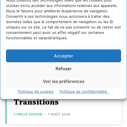
Nous utilisons des technologies telles que les cookies pour
stocker et/ou accéder aux informations relatives aux appareils.
Nous le faisons pour améliorer l’expérience de navigation.
Consentir à ces technologies nous autorisera à traiter des
données telles que le comportement de navigation ou les ID
uniques sur ce site. Le fait de ne pas consentir ou de retirer son
consentement peut avoir un effet négatif sur certaines
fonctionnalités et caractéristiques.
Transformer les
Accepter
territoires par le
dialogue et la
Refuser
coopération avec un
Voir les préférences
Commun
d’Accompagnement des
Politique de cookies
Politique de confidentialité
Transitions
CYRILLE SOUCHE
-
7 AOÛT 2026