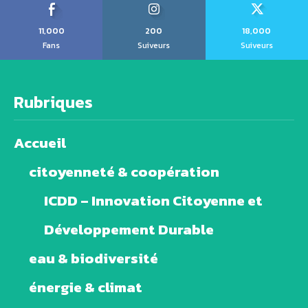
11,000
200
18,000
Fans
Suiveurs
Suiveurs
Rubriques
Accueil
citoyenneté & coopération
ICDD – Innovation Citoyenne et
Développement Durable
eau & biodiversité
énergie & climat