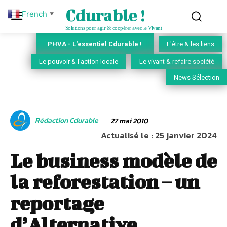
Cdurable !
French
▼
Solutions pour agir & coopérer avec le Vivant
PHVA - L'essentiel Cdurable !
L'être & les liens
Le pouvoir & l'action locale
Le vivant & refaire société
News Sélection
Rédaction Cdurable
27 mai 2010
Actualisé le :
25 janvier 2024
Le business modèle de
la reforestation – un
reportage
d’Alternative