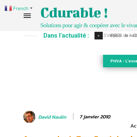
Cdurable !
French
▼
Solutions pour agir & coopérer avec le viva
Dans l'actualité :
IPBES : le « GI
>
PHVA - L'esse
7 janvier 2010
David Naulin
Ac