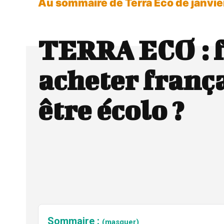
Au sommaire de Terra Eco de janvi
TERRA ECO : f
acheter franç
être écolo ?
Sommaire :
(masquer)