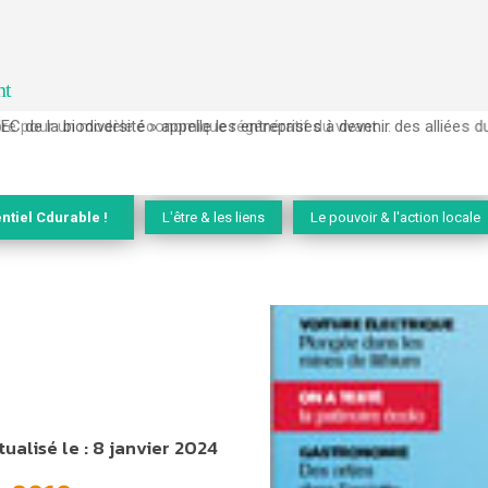
nt
EC de la biodiversité » appelle les entreprises à devenir des alliées du 
ntiel Cdurable !
L'être & les liens
Le pouvoir & l'action locale
tualisé le :
8 janvier 2024