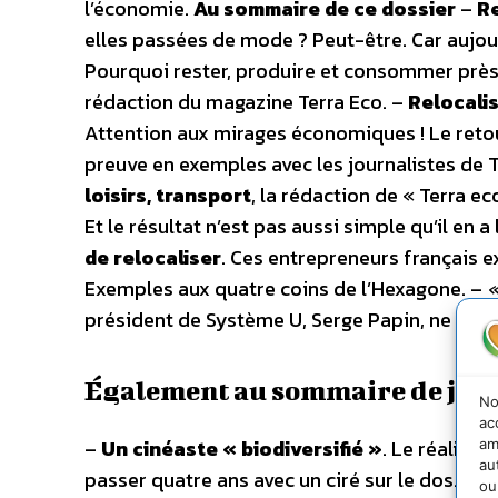
l’économie.
Au sommaire de ce dossier
–
Re
elles passées de mode ? Peut-être. Car aujour
Pourquoi rester, produire et consommer près
rédaction du magazine Terra Eco. –
Relocalis
Attention aux mirages économiques ! Le retou
preuve en exemples avec les journalistes de T
loisirs, transport
, la rédaction de « Terra 
Et le résultat n’est pas aussi simple qu’il en a 
de relocaliser
. Ces entrepreneurs français e
Exemples aux quatre coins de l’Hexagone. –
«
président de Système U, Serge Papin, ne croit
Également au sommaire de jan
No
ac
–
Un cinéaste « biodiversifié »
. Le réalisa
am
au
passer quatre ans avec un ciré sur le dos. S
ou