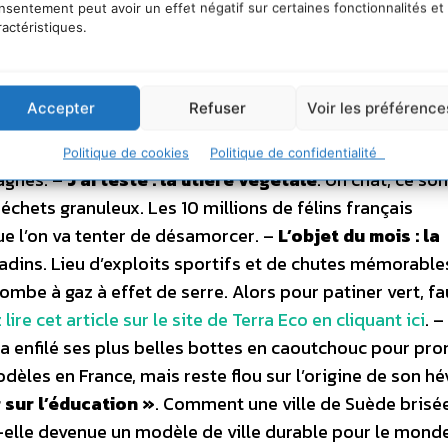
 temps, il est plus voluptueux qu’alarmiste. Portrait de
nsentement peut avoir un effet négatif sur certaines fonctionnalités et
ractéristiques.
e la voiture électrique
. Sans ce petit pays d’Amérique
eraient au garage. Le sous-sol bolivien regorge de lith
ésident Evo Morales en fait une affaire d’Etat. L’envir
Accepter
Refuser
Voir les préférence
est branché sur le soleil
. Safaricom a imaginé un po
 conquis les bidonvilles où l’électricité est défaillante, 
Politique de cookies
Politique de confidentialité
agnes. –
J’ai testé : la litière végétale
. Un chat, ce so
chets granuleux. Les 10 millions de félins français
e l’on va tenter de désamorcer. –
L’objet du mois : la
 gadins. Lieu d’exploits sportifs et de chutes mémorables
mbe à gaz à effet de serre. Alors pour patiner vert, fa
ire cet article sur le site de Terra Eco en cliquant ici
. –
 a enfilé ses plus belles bottes en caoutchouc pour pr
èles en France, mais reste flou sur l’origine de son hé
 sur l’éducation »
. Comment une ville de Suède brisée
lle devenue un modèle de ville durable pour le monde