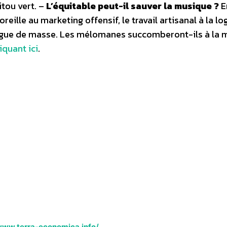
tou vert. –
L’équitable peut-il sauver la musique ?
E
eille au marketing offensif, le travail artisanal à la lo
alogue de masse. Les mélomanes succomberont-ils à la 
iquant ici
.
www.terra-economica.info/