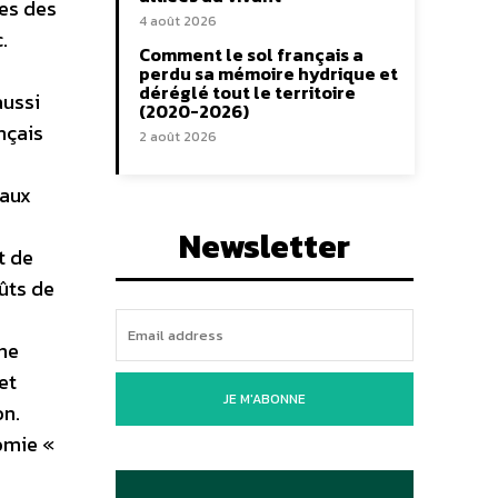
res des
4 août 2026
.
Comment le sol français a
perdu sa mémoire hydrique et
déréglé tout le territoire
aussi
(2020-2026)
nçais
2 août 2026
 aux
e
Newsletter
t de
ûts de
Une
et
JE M'ABONNE
on.
omie «