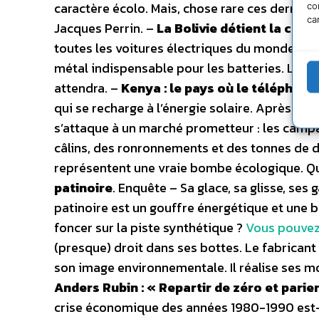
caractère écolo. Mais, chose rare ces derniers
co
ca
Jacques Perrin. –
La Bolivie détient la clé d
toutes les voitures électriques du monde rest
métal indispensable pour les batteries. Le pr
attendra. –
Kenya : le pays où le téléphone 
qui se recharge à l’énergie solaire. Après avoir
s’attaque à un marché prometteur : les camp
câlins, des ronronnements et des tonnes de dé
représentent une vraie bombe écologique. Qu
patinoire
. Enquête – Sa glace, sa glisse, ses
patinoire est un gouffre énergétique et une bo
foncer sur la piste synthétique ?
Vous pouvez l
(presque) droit dans ses bottes. Le fabricant
son image environnementale. Il réalise ses mod
Anders Rubin : « Repartir de zéro et parier
crise économique des années 1980-1990 est-e