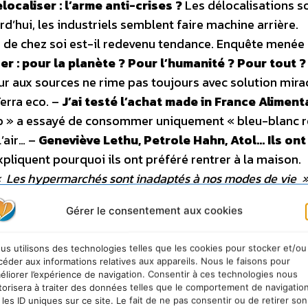
localiser : l’arme anti-crises ?
Les délocalisations s
d’hui, les industriels semblent faire machine arrière.
 de chez soi est-il redevenu tendance. Enquête menée 
er : pour la planète ? Pour l’humanité ? Pour tout ?
r aux sources ne rime pas toujours avec solution mirac
erra eco. –
J’ai testé l’achat made in France Aliment
eco » a essayé de consommer uniquement « bleu-blanc r
l’air… –
Geneviève Lethu, Petrole Hahn, Atol… Ils ont
xpliquent pourquoi ils ont préféré rentrer à la maison.
 Les hypermarchés sont inadaptés à nos modes de vie 
 plus… aux très grandes surfaces et mise sur la proximi
Gérer le consentement aux cookies
vier
us utilisons des technologies telles que les cookies pour stocker et/ou
céder aux informations relatives aux appareils. Nous le faisons pour
teur de « Microcosmos » et du « Peuple migrateur » vien
éliorer l’expérience de navigation. Consentir à ces technologies nous
torisera à traiter des données telles que le comportement de navigatio
on nouveau documentaire « Océans » est un ballet aquat
 les ID uniques sur ce site. Le fait de ne pas consentir ou de retirer son