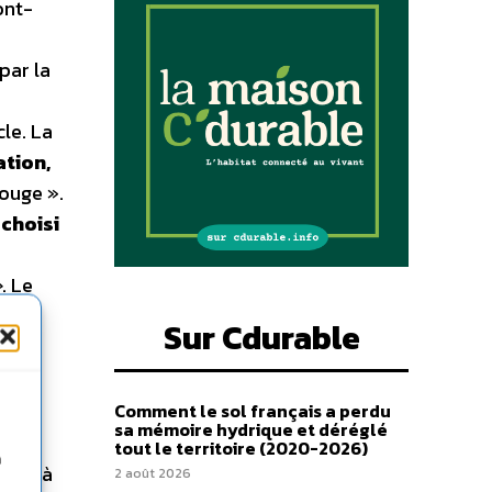
ont-
par la
le. La
ation,
ouge ».
 choisi
»
. Le
té.
Sur Cdurable
Comment le sol français a perdu
sa mémoire hydrique et déréglé
t de
tout le territoire (2020-2026)
n
ique à
2 août 2026