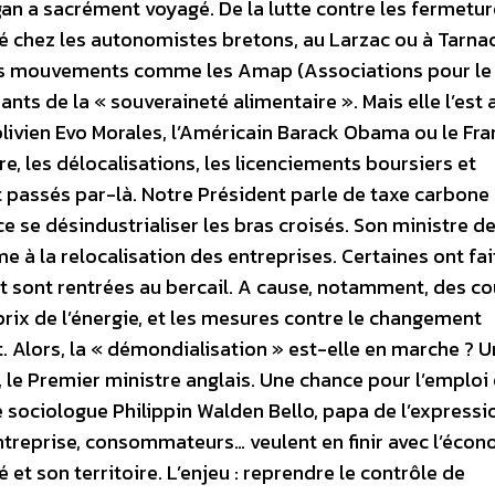
logan a sacrément voyagé. De la lutte contre les fermetu
sé chez les autonomistes bretons, au Larzac ou à Tarnac
 des mouvements comme les Amap (Associations pour le
ants de la « souveraineté alimentaire ». Mais elle l’est 
livien Evo Morales, l’Américain Barack Obama ou le Fra
re, les délocalisations, les licenciements boursiers et
 passés par-là. Notre Président parle de taxe carbone
nce se désindustrialiser les bras croisés. Son ministre d
me à la relocalisation des entreprises. Certaines ont fai
t sont rentrées au bercail. A cause, notamment, des co
prix de l’énergie, et les mesures contre le changement
. Alors, la « démondialisation » est-elle en marche ? 
 le Premier ministre anglais. Une chance pour l’emploi 
 sociologue Philippin Walden Bello, papa de l’expressi
treprise, consommateurs… veulent en finir avec l’écon
é et son territoire. L’enjeu : reprendre le contrôle de