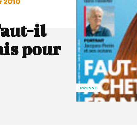
er 2010
aut-il
ais pour
PRESSE