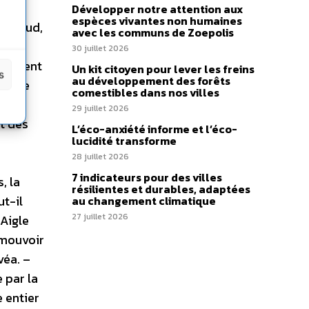
Développer notre attention aux
espèces vivantes non humaines
 du Sud,
avec les communs de Zoepolis
ium,
30 juillet 2026
onnement
Un kit citoyen pour lever les freins
s
au développement des forêts
rtable
comestibles dans nos villes
il
29 juillet 2026
nt des
L’éco-anxiété informe et l’éco-
lucidité transforme
28 juillet 2026
7 indicateurs pour des villes
, la
résilientes et durables, adaptées
ut-il
au changement climatique
27 juillet 2026
 Aigle
omouvoir
véa. –
 par la
 entier