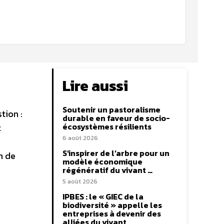
Lire aussi
Soutenir un pastoralisme
tion :
durable en faveur de socio-
écosystèmes résilients
t
6 août 2026
S’inspirer de l’arbre pour un
n de
modèle économique
régénératif du vivant …
5 août 2026
IPBES : le « GIEC de la
biodiversité » appelle les
entreprises à devenir des
alliées du vivant