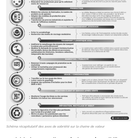
Schéma récapitulatif des axes de sobriété sur la chaine de valeur