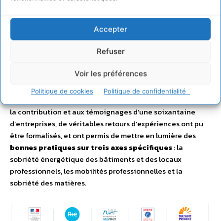
Accepter
Les différents paliers pour mieux situer son positionnement dans sa démarche de
sobriété
Refuser
Le présent rapport, rédigé par ORÉE à la demande du
Voir les préférences
Commissariat Général au Développement Durable (CGDD),
a pour vocation de
servir de guide aux entreprises pour
Politique de cookies
Politique de confidentialité
la mise en œuvre opérationnelle de la sobriété
. Grâce à
la contribution et aux témoignages d’une soixantaine
d’entreprises, de véritables retours d’expériences ont pu
être formalisés, et ont permis de mettre en lumière des
bonnes pratiques sur trois axes spécifiques
: la
sobriété énergétique des bâtiments et des locaux
professionnels, les mobilités professionnelles et la
sobriété des matières.