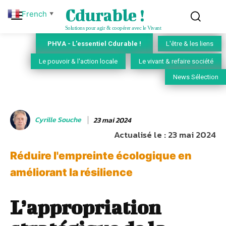
Cdurable !
French
▼
Solutions pour agir & coopérer avec le Vivant
PHVA - L'essentiel Cdurable !
L'être & les liens
Le pouvoir & l'action locale
Le vivant & refaire société
News Sélection
Cyrille Souche
23 mai 2024
Actualisé le :
23 mai 2024
Réduire l'empreinte écologique en
améliorant la résilience
L’appropriation