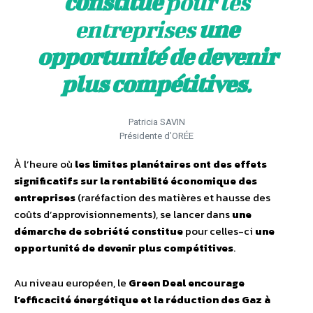
constitue
pour les
entreprises
une
opportunité de devenir
plus compétitives
.
Patricia SAVIN
Présidente d’ORÉE
À l’heure où
les limites planétaires ont des effets
significatifs sur la rentabilité économique des
entreprises
(raréfaction des matières et hausse des
coûts d’approvisionnements), se lancer dans
une
démarche de sobriété constitue
pour celles-ci
une
opportunité de devenir plus compétitives
.
Au niveau européen, le
Green Deal encourage
l’efficacité énergétique et la réduction des Gaz à