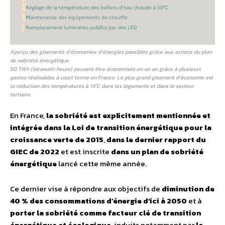
Aperçu des gisements d’économies d’énergies possibles grâce aux actions du plan
de sobriété énergétique
50 TWh (térawatt-heure) peuvent être économisés en un an grâce à plusieurs
gestes réalisables à court terme en France. Le plus grand gisement d’économie est
la réduction des températures à 19°C dans les logements et dans le secteur
tertiaire.
En France,
la sobriété est explicitement mentionnée et
intégrée dans la Loi de transition énergétique pour la
croissance verte de 2015
,
dans le dernier rapport du
GIEC de 2022
et est inscrite
dans un plan de sobriété
énergétique
lancé cette même année.
Ce dernier vise à répondre aux objectifs de
diminution de
40 % des consommations d’énergie d’ici à 2050
et à
porter la sobriété comme facteur clé de transition
énergétique et écologique
, induits notamment par
la