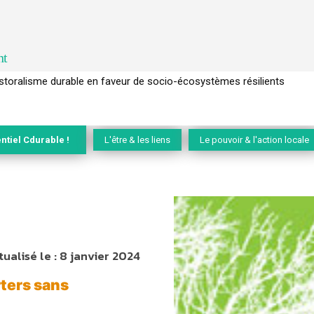
nt
l’arbre pour un modèle économique régénératif du vivant …
ntiel Cdurable !
L'être & les liens
Le pouvoir & l'action locale
tualisé le :
8 janvier 2024
rters sans