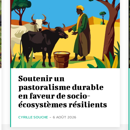
Soutenir un
pastoralisme durable
en faveur de socio-
écosystèmes résilients
CYRILLE SOUCHE
-
6 AOÛT 2026