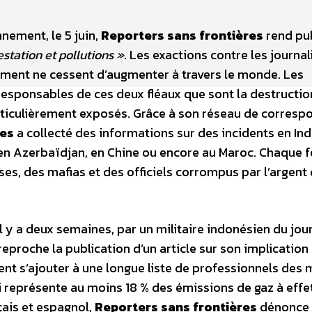
nnement, le 5 juin,
Reporters sans frontières
rend pub
station et pollutions »
. Les exactions contre les journal
ement ne cessent d’augmenter à travers le monde. Les
 responsables de ces deux fléaux que sont la destructio
particulièrement exposés. Grâce à son réseau de corres
res
a collecté des informations sur des incidents en Ind
 en Azerbaïdjan, en Chine ou encore au Maroc. Chaque f
es, des mafias et des officiels corrompus par l’argent
il y a deux semaines, par un militaire indonésien du jou
 reproche la publication d’un article sur son implication
vient s’ajouter à une longue liste de professionnels des
ui représente au moins 18 % des émissions de gaz à effe
çais et espagnol,
Reporters sans frontières
dénonce 