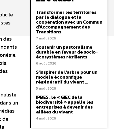
Transformer les territoires
lic le
par le dialogue et la
coopération avec un Commun
istes
d’Accompagnement des
Transitions
n des
7 août 2026
pondants
Soutenir un pastoralisme
durable en faveur de socio-
onésie,
écosystèmes résilients
ois,
6 août 2026
 des
S’inspirer de l’arbre pour un
modèle économique
régénératif du vivant …
5 août 2026
rnaliste
IPBES : le « GIEC de la
biodiversité » appelle les
 dans un
entreprises à devenir des
 médias
alliées du vivant
t de
4 août 2026
la