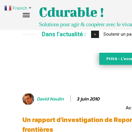
Cdurable !
French
▼
Solutions pour agir & coopérer avec le viva
Dans l'actualité :
S’inspirer de 
>
PHVA - L'esse
3 juin 2010
David Naulin
Ac
Un rapport d'investigation de Repo
frontières