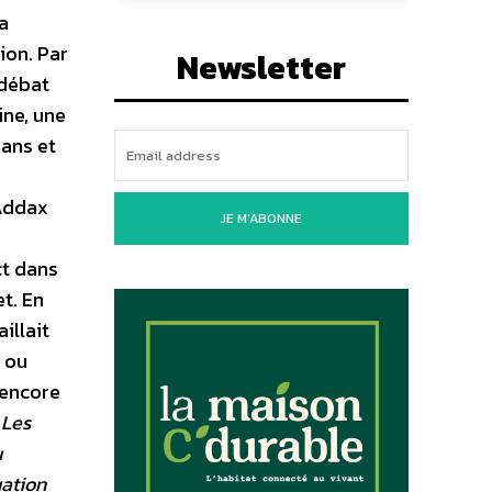
a
ion. Par
Newsletter
 débat
ine, une
sans et
 Addax
JE M'ABONNE
ct dans
et. En
illait
 ou
 encore
 Les
u
uation