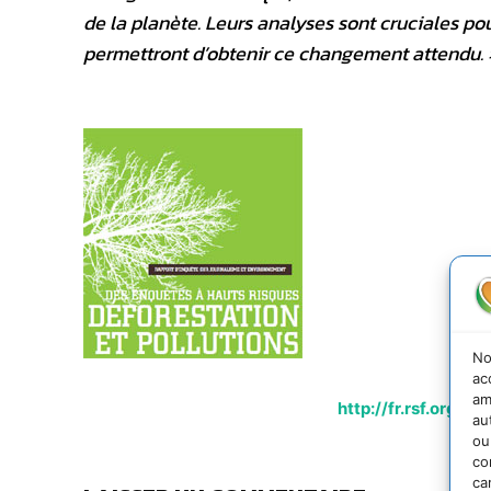
de la planète. Leurs analyses sont cruciales pou
permettront d’obtenir ce changement attendu. 
No
ac
am
http://fr.rsf.org/
au
ou
co
ca