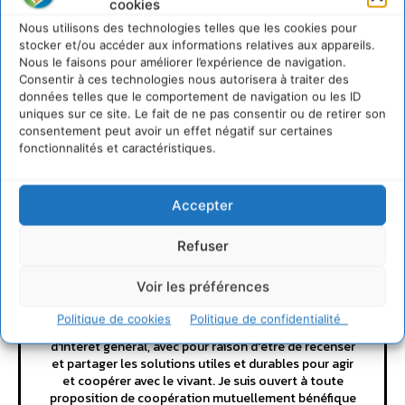
LAISSER UN COMMENTAIRE
cookies
Nous utilisons des technologies telles que les cookies pour
stocker et/ou accéder aux informations relatives aux appareils.
CONNECTER POUR LAISSER UN COMMENTAIRE
Nous le faisons pour améliorer l’expérience de navigation.
Consentir à ces technologies nous autorisera à traiter des
données telles que le comportement de navigation ou les ID
uniques sur ce site. Le fait de ne pas consentir ou de retirer son
consentement peut avoir un effet négatif sur certaines
fonctionnalités et caractéristiques.
Accepter
Cyrille Souche
Refuser
https://cdurable.info
Voir les préférences
Directeur de la Publication Cdurable.info qui a eu 20
ans en 2025 ... L'occasion de supprimer la publicité et
Politique de cookies
Politique de confidentialité
d'un nouveau départ vers un webmedia participatif
d'intérêt général, avec pour raison d'être de recenser
et partager les solutions utiles et durables pour agir
et coopérer avec le vivant. Je suis ouvert à toute
proposition de coopération mutuellement bénéfique