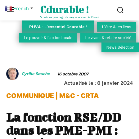
Cdurable !
French
▼
Solutions pour agir & coopérer avec le Vivant
PHVA - L'essentiel Cdurable !
L'être & les liens
Le pouvoir & l'action locale
Le vivant & refaire société
News Sélection
Cyrille Souche
16 octobre 2007
Actualisé le :
8 janvier 2024
COMMUNIQUE | M&C - CRTA
La fonction RSE/DD
dans les PME-PMI :