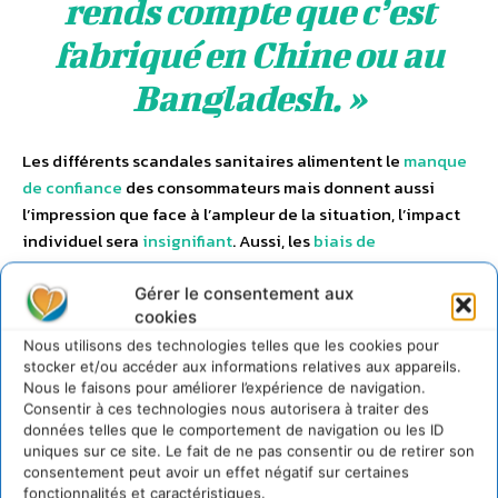
rends compte que c’est
fabriqué en Chine ou au
Bangladesh. »
Les différents scandales sanitaires alimentent le
manque
de confiance
des consommateurs mais donnent aussi
l’impression que face à l’ampleur de la situation, l’impact
individuel sera
insignifiant
. Aussi, les
biais de
confirmation
, la tendance naturelle que tout un chacun a
de privilégier les informations qui confortent ses
Gérer le consentement aux
cookies
croyances et préjugés, peuvent amener les
consommateurs à se rabattre sur des choix de
Nous utilisons des technologies telles que les cookies pour
stocker et/ou accéder aux informations relatives aux appareils.
consommation plus familiers et moins durables.
Nous le faisons pour améliorer l’expérience de navigation.
Consentir à ces technologies nous autorisera à traiter des
données telles que le comportement de navigation ou les ID
uniques sur ce site. Le fait de ne pas consentir ou de retirer son
consentement peut avoir un effet négatif sur certaines
fonctionnalités et caractéristiques.