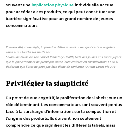
souvent une
implication physique
individuelle accrue
pour accéder à ces produits, ce qui peut constituer une
barrière significative pour un grand nombre de jeunes
consommateurs.
Eco-anxiété, solastalgie, impression d’être un ovni : c’est quoi cette « angoisse
saine » qui touche les 16-25 ans
Selon une étude de The Lancet Planetary Health, 64 % des jeunes en France jugent
que le gouvernement ne prend pas assez leurs craintes en considération. Et 66 %
déclarent que l’État ne peut pas être digne de confiance. © Hans Lucas via AFP
Privilégier la simplicité
Du point de vue cognitif, la prolifération des labels joue un
rôle déterminant. Les consommateurs sont souvent perdus
face à la surcharge d’informations sur la composition et
l’origine des produits. Ils doivent non seulement
comprendre ce que signifient les différents labels, mais