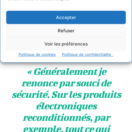
Accepter
Refuser
Comment expliquer le succès des applis anti-gaspi ?
Voir les préférences
Une étudiante explique ses choix ainsi :
Politique de cookies
Politique de confidentialité
« Généralement je
renonce par souci de
sécurité. Sur les produits
électroniques
reconditionnés, par
exemple, tout ce qui