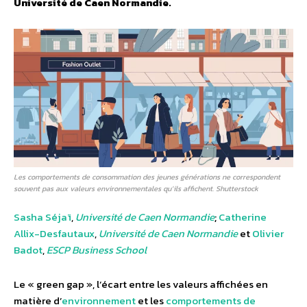
Université de Caen Normandie.
Les comportements de consommation des jeunes générations ne correspondent
souvent pas aux valeurs environnementales qu’ils affichent. Shutterstock
Sasha Séjaï
,
Université de Caen Normandie
;
Catherine
Allix-Desfautaux
,
Université de Caen Normandie
et
Olivier
Badot
,
ESCP Business School
Le « green gap », l’écart entre les valeurs affichées en
matière d’
environnement
et les
comportements de