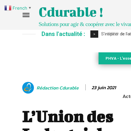
Cdurable !
French
▼
Solutions pour agir & coopérer avec le viva
Dans l'actualité :
IPBES : le « GI
>
PHVA - L'esse
23 juin 2021
Rédaction Cdurable
Act
L’Union des