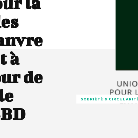
ur la
des
hanvre
t à
our de
le
SOBRIÉTÉ & CIRCULARIT
CBD