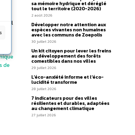
sa mémoire hydrique et déréglé
tout le territoire (2020-2026)
ts de
2 août 2026
ravail
Développer notre attention aux
espèces vivantes non humaines
uits
s
avec les communs de Zoepolis
ions
30 juillet 2026
e aux
Un kit citoyen pour lever les freins
au développement des forêts
nique
comestibles dans nos villes
ts de
29 juillet 2026
L’éco-anxiété informe et l’éco-
lucidité transforme
28 juillet 2026
7 indicateurs pour des villes
résilientes et durables, adaptées
au changement climatique
27 juillet 2026