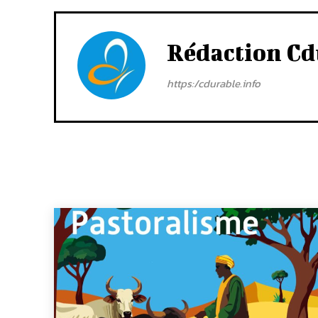
Rédaction Cd
https:/cdurable.info