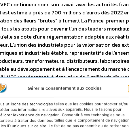
IVEC continuera donc son travail avec les autorités fra
l est estimé à près de 700 millions d’euros dès 2022 e
tion des fleurs “brutes” à fumer). La France, premier 
tous les atouts pour devenir l’un des leaders mondiaux
qu’elle se dote d’une réglementation adaptée aux réalit
r. L’union des industriels pour la valorisation des ext
iques et industriels établis, représentatifs de l’ense
oducteurs, transformateurs, distributeurs, laboratoires
rable au développement et à l’encadrement du marché 
’UIVEC représentent, à date, plus de 6 milliards d’euro
 L’UIVEC défend les intérêts des professionnels du sect
Gérer le consentement aux cookies
é des produits aux consommateurs.
us utilisons des technologies telles que les cookies pour stocker et/ou
céder aux informations relatives aux appareils. Nous le faisons pour
éliorer l’expérience de navigation. Consentir à ces technologies nous
torisera à traiter des données telles que le comportement de navigatio
ON DES EXTRAITS DE CHANVRE L’année 2021 devrait 
 les ID uniques sur ce site. Le fait de ne pas consentir ou de retirer son