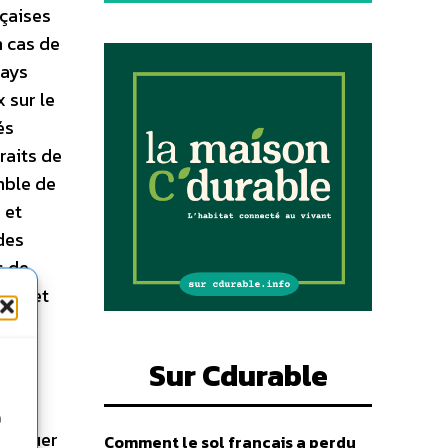
nçaises
n cas de
pays
 sur le
és
raits de
mble de
 et
des
s de
eur et
Sur Cdurable
n
marquer
Comment le sol français a perdu