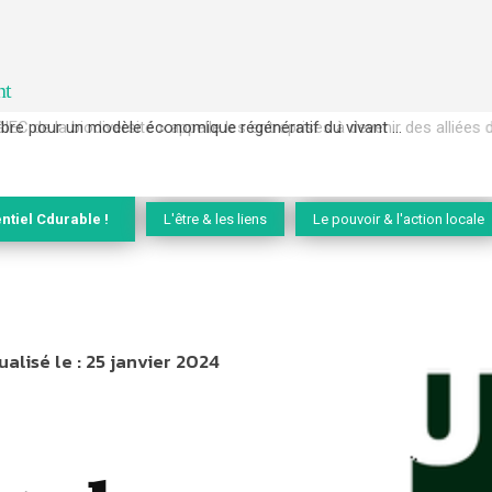
nt
EC de la biodiversité » appelle les entreprises à devenir des alliées du 
ntiel Cdurable !
L'être & les liens
Le pouvoir & l'action locale
ualisé le :
25 janvier 2024