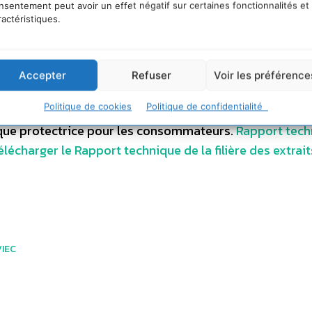
nsentement peut avoir un effet négatif sur certaines fonctionnalités et
contenant des extraits de chanvre, en particulier du
ractéristiques.
 l’Union des Industriels pour la valorisation des extrai
nique de la filière des extraits de chanvre. Fruit d’un t
de toute la chaîne de valeur (de la production aux prod
Accepter
Refuser
Voir les préférence
es connaissances, les observations et les recommandat
Politique de cookies
Politique de confidentialité
e pour permettre la structuration d’une filière favorabl
 que protectrice pour les consommateurs.
Rapport tech
élécharger le Rapport technique de la filière des extrai
VIEC