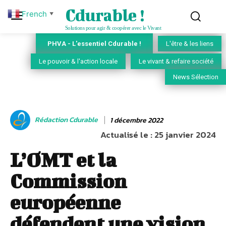
Cdurable !
French
▼
Solutions pour agir & coopérer avec le Vivant
PHVA - L'essentiel Cdurable !
L'être & les liens
Le pouvoir & l'action locale
Le vivant & refaire société
News Sélection
Rédaction Cdurable
1 décembre 2022
Actualisé le :
25 janvier 2024
L’OMT et la
Commission
européenne
défendent une vision