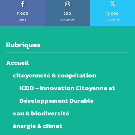
11,000
200
18,000
Fans
Suiveurs
Suiveurs
Rubriques
Accueil
citoyenneté & coopération
ICDD – Innovation Citoyenne et
Développement Durable
eau & biodiversité
énergie & climat