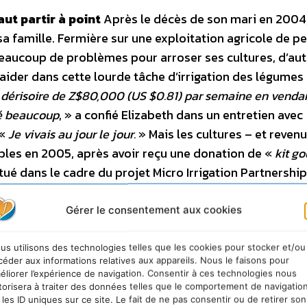
faut partir à point
Après le décès de son mari en 2004
 famille. Fermière sur une exploitation agricole de pe
beaucoup de problèmes pour arroser ses cultures, d’au
’aider dans cette lourde tâche d’irrigation des légumes 
 dérisoire de Z$80,000 (US $0.81) par semaine en venda
dé beaucoup
, » a confié Elizabeth dans un entretien avec
 «
Je vivais au jour le jour.
» Mais les cultures – et reven
bles en 2005, après avoir reçu une donation de «
kit go
tué dans le cadre du projet Micro Irrigation Partnership
anisation qui agit pour lutter contre la pauvreté en As
nant l’accès aux marchés aux petits fermiers.
«
L’irrigat
Gérer le consentement aux cookies
directement aux racines des plantes par les systèmes de
 En distribuant l’eau lentement et fréquemment, l’irriga
us utilisons des technologies telles que les cookies pour stocker et/ou
céder aux informations relatives aux appareils. Nous le faisons pour
 par rapport aux méthodes traditionnelles, estime IDE.
éliorer l’expérience de navigation. Consentir à ces technologies nous
orbés par le sol et les plantes, ce qui réduit le risque
torisera à traiter des données telles que le comportement de navigatio
 les ID uniques sur ce site. Le fait de ne pas consentir ou de retirer son
gation goute à goutte fonctionne grâce a la pesanteur e