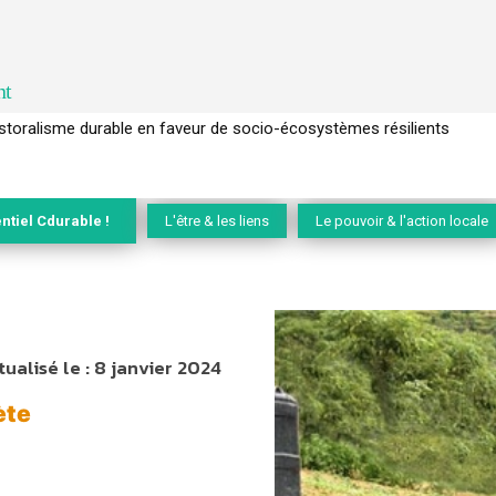
nt
l’arbre pour un modèle économique régénératif du vivant …
ntiel Cdurable !
L'être & les liens
Le pouvoir & l'action locale
tualisé le :
8 janvier 2024
ète