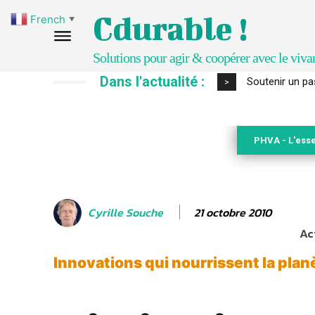
Cdurable !
French
▼
Solutions pour agir & coopérer avec le viva
Dans l'actualité :
S’inspirer de 
>
PHVA - L'esse
21 octobre 2010
Cyrille Souche
Ac
Innovations qui nourrissent la plan