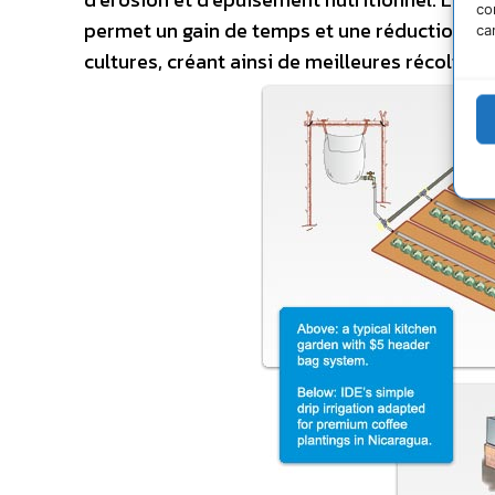
co
permet un gain de temps et une réduction du t
ca
cultures, créant ainsi de meilleures récoltes.