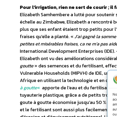
Pour l’irrigation, rien ne sert de courir ; il 
Elizabeth Samhembere a lutté pour soutenir sa
échelle au Zimbabwe, Elizabeth a rencontré 
plus que ses enfant étaient trop petits pour l
fraises qu’elle a planté. «
J’ai gagné la somme
petites et misérables fraises, ca ne m’a pas ai
International Development Enterprises (IDE).
Elizabeth ont vu des améliorations considéra
goutte
» des semences et du fertilisant, effec
Vulnerable Households (MIPVH) de IDE, une org
Afrique en utilisant la technologie et en don
à goutte
«
apporte de l’eau et du fertilisant 
tuyauterie plastique, grâce a de petits trous.
No
ac
goute à goutte économise jusqu’au 50 % d’eau
am
et le fertilisant sont aussi plus facilement abs
au
ou
d’érosion et d’épuisement nutritionnel. L’irri