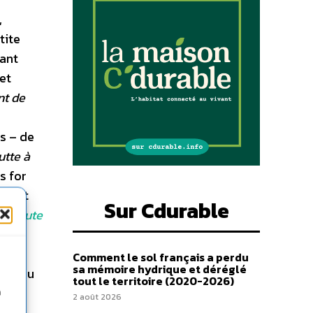
,
tite
tant
et
nt de
us – de
utte à
s for
ie et
Sur Cdurable
ion goute
tion
Comment le sol français a perdu
sa mémoire hydrique et déréglé
 L’eau
tout le territoire (2020-2026)
n
2 août 2026
t