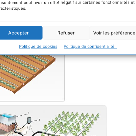
nsentement peut avoir un effet négatif sur certaines fonctionnalités et
ravail qui seraient autrement utilisés pour arroser les
ractéristiques.
Accepter
Refuser
Voir les préférence
Politique de cookies
Politique de confidentialité