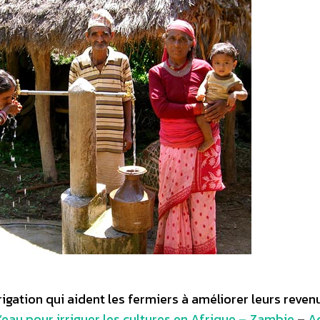
igation qui aident les fermiers à améliorer leurs reven
’eau pour irriguer les cultures en Afrique – Zambie
–
A