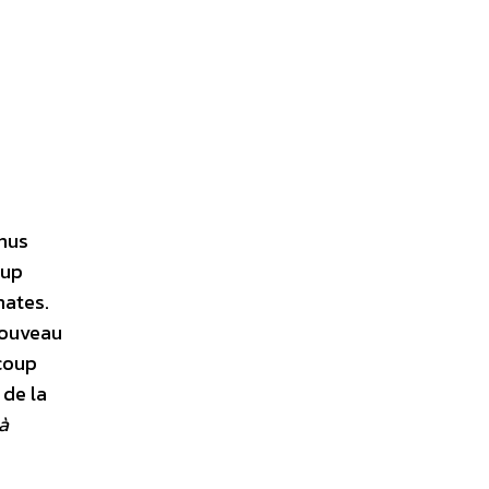
enus
oup
mates.
nouveau
ucoup
 de la
à