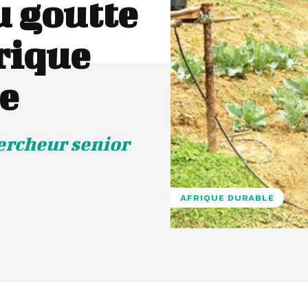
u goutte
rique
e
ercheur senior
AFRIQUE DURABLE