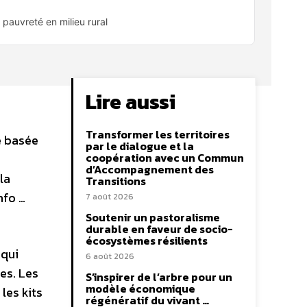
 pauvreté en milieu rural
Lire aussi
Transformer les territoires
e basée
par le dialogue et la
coopération avec un Commun
d’Accompagnement des
la
Transitions
nfo …
7 août 2026
Soutenir un pastoralisme
durable en faveur de socio-
écosystèmes résilients
 qui
6 août 2026
es. Les
S’inspirer de l’arbre pour un
modèle économique
 les kits
régénératif du vivant …