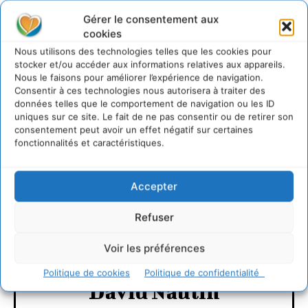
Gérer le consentement aux
Sources de la revue de presse de la semaine :
cookies
Libération – La Croix – Le Monde – Politis – Le Figaro
Nous utilisons des technologies telles que les cookies pour
stocker et/ou accéder aux informations relatives aux appareils.
Nous le faisons pour améliorer l’expérience de navigation.
Consentir à ces technologies nous autorisera à traiter des
données telles que le comportement de navigation ou les ID
LAISSER UN COMMENTAIRE
uniques sur ce site. Le fait de ne pas consentir ou de retirer son
consentement peut avoir un effet négatif sur certaines
fonctionnalités et caractéristiques.
CONNECTER POUR LAISSER UN COMMENTAIRE
Accepter
Refuser
Voir les préférences
Politique de cookies
Politique de confidentialité
David Naulin