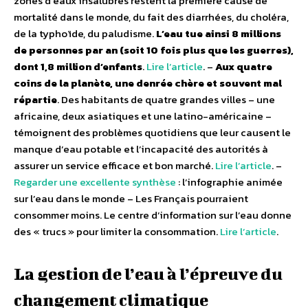
zones d’eaux insalubres restent la première cause de
mortalité dans le monde, du fait des diarrhées, du choléra,
de la typhoïde, du paludisme.
L’eau tue ainsi 8 millions
de personnes par an (soit 10 fois plus que les guerres),
dont 1,8 million d’enfants
.
Lire l’article
. –
Aux quatre
coins de la planète, une denrée chère et souvent mal
répartie
. Des habitants de quatre grandes villes – une
africaine, deux asiatiques et une latino-américaine –
témoignent des problèmes quotidiens que leur causent le
manque d’eau potable et l’incapacité des autorités à
assurer un service efficace et bon marché.
Lire l’article
. –
Regarder une excellente synthèse
: l’infographie animée
sur l’eau dans le monde – Les Français pourraient
consommer moins. Le centre d’information sur l’eau donne
des « trucs » pour limiter la consommation.
Lire l’article
.
La gestion de l’eau à l’épreuve du
changement climatique