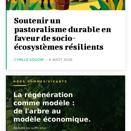
Soutenir un
pastoralisme durable en
faveur de socio-
écosystèmes résilients
CYRILLE SOUCHE
-
6 AOÛT 2026