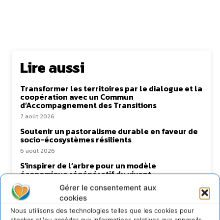
Lire aussi
Transformer les territoires par le dialogue et la
coopération avec un Commun
d’Accompagnement des Transitions
7 août 2026
Soutenir un pastoralisme durable en faveur de
socio-écosystèmes résilients
6 août 2026
S’inspirer de l’arbre pour un modèle
économique régénératif du vivant …
5 août 2026
Gérer le consentement aux
cookies
IPBES : le « GIEC de la biodiversité » appelle les
entreprises à devenir des alliées du vivant
Nous utilisons des technologies telles que les cookies pour
4 août 2026
stocker et/ou accéder aux informations relatives aux appareils.