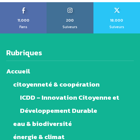
11,000
200
18,000
Fans
Suiveurs
Suiveurs
Rubriques
Accueil
citoyenneté & coopération
ICDD – Innovation Citoyenne et
Développement Durable
eau & biodiversité
énergie & climat