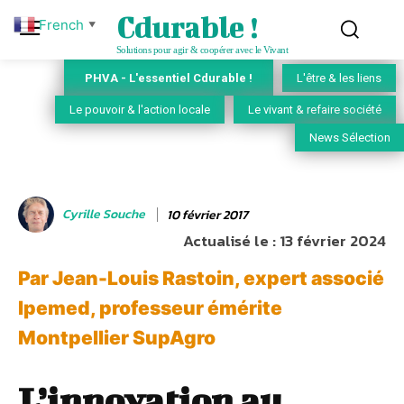
Cdurable !
French
▼
Solutions pour agir & coopérer avec le Vivant
PHVA - L'essentiel Cdurable !
L'être & les liens
Le pouvoir & l'action locale
Le vivant & refaire société
News Sélection
Cyrille Souche
10 février 2017
Actualisé le :
13 février 2024
Par Jean-Louis Rastoin, expert associé
Ipemed, professeur émérite
Montpellier SupAgro
L’innovation au