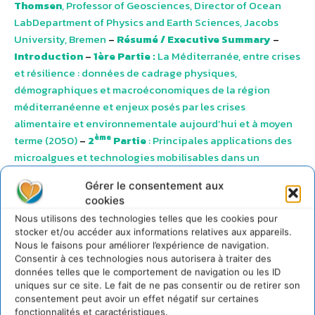
Thomsen
, Professor of Geosciences, Director of Ocean
LabDepartment of Physics and Earth Sciences, Jacobs
University, Bremen
–
Résumé / Executive Summary
–
Introduction
–
1ère Partie :
La Méditerranée, entre crises
et résilience : données de cadrage physiques,
démographiques et macroéconomiques de la région
méditerranéenne et enjeux posés par les crises
alimentaire et environnementale aujourd’hui et à moyen
ème
terme (2050)
–
2
Partie
: Principales applications des
microalgues et technologies mobilisables dans un
ème
objectif de développement durable
–
3
Partie
Gérer le consentement aux
Perspectives de développement des microalgues
–
cookies
Conclusions et recommandations
Nous utilisons des technologies telles que les cookies pour
stocker et/ou accéder aux informations relatives aux appareils.
Nous le faisons pour améliorer l’expérience de navigation.
Télécharger
Consentir à ces technologies nous autorisera à traiter des
données telles que le comportement de navigation ou les ID
–
IPEMED_Etudes et Analyses_Rapport
uniques sur ce site. Le fait de ne pas consentir ou de retirer son
consentement peut avoir un effet négatif sur certaines
microalgues_SYNTHESE
–
IPEMED_Etudes et
fonctionnalités et caractéristiques.