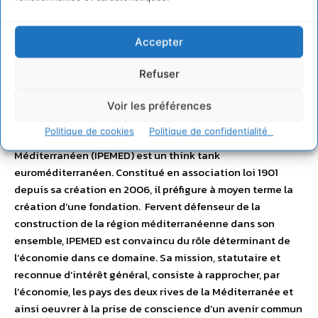
Analyses_Rapport microalgues
Accepter
IPEMED : Un Think Tank
Euroméditerranéen
Refuser
Voir les préférences
Politique de cookies
Politique de confidentialité
L’Institut de Prospective Economique du Monde
Méditerranéen (IPEMED) est un think tank
euroméditerranéen. Constitué en association loi 1901
depuis sa création en 2006, il préfigure à moyen terme la
création d’une fondation. Fervent défenseur de la
construction de la région méditerranéenne dans son
ensemble, IPEMED est convaincu du rôle déterminant de
l’économie dans ce domaine. Sa mission, statutaire et
reconnue d’intérêt général, consiste à rapprocher, par
l’économie, les pays des deux rives de la Méditerranée et
ainsi oeuvrer à la prise de conscience d’un avenir commun