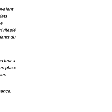
evaient
iats
me
ivilégié
dants du
n leur a
en place
nes
nance,