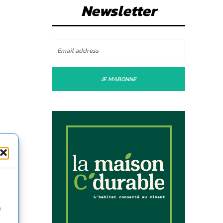
Newsletter
3
JE M'ABONNE
n