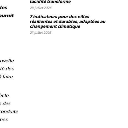
lucidité transforme
les
28 juillet 2026
ournit
7 indicateurs pour des villes
résilientes et durables, adaptées au
changement climatique
27 juillet 2026
ouvelle
té des
 faire
ècle.
s des
 conduite
rmes