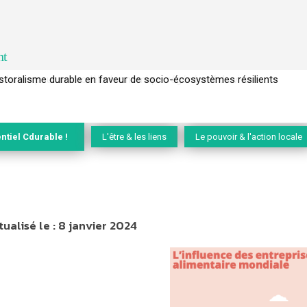
nt
l’arbre pour un modèle économique régénératif du vivant …
ntiel Cdurable !
L'être & les liens
Le pouvoir & l'action locale
tualisé le :
8 janvier 2024