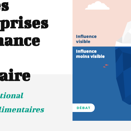
es
prises
nance
aire
tional
alimentaires
DÉBAT