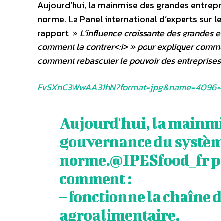
Aujourd’hui, la mainmise des grandes entrepr
norme. Le Panel international d’experts sur 
rapport »
L’influence croissante des grandes 
comment la contrer<:i> » pour expliquer comme
comment rebasculer le pouvoir des entreprises
FvSXnC3WwAA31hN?format=jpg&name=4096×
Aujourd'hui, la mainmi
gouvernance du système
norme.
@IPESfood_fr
p
comment :
– fonctionne la chaîne
agroalimentaire,