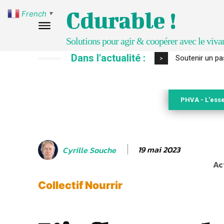
Cdurable !
French
▼
Solutions pour agir & coopérer avec le viva
Dans l'actualité :
S’inspirer de 
>
PHVA - L'esse
19 mai 2023
Cyrille Souche
Ac
Collectif Nourrir