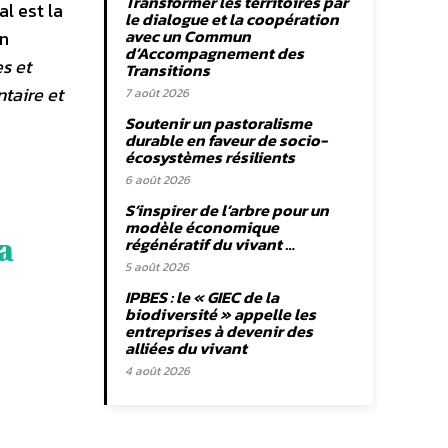
Transformer les territoires par
l est la
le dialogue et la coopération
avec un Commun
un
d’Accompagnement des
s et
Transitions
taire et
7 août 2026
Soutenir un pastoralisme
durable en faveur de socio-
écosystèmes résilients
6 août 2026
S’inspirer de l’arbre pour un
modèle économique
a
régénératif du vivant …
5 août 2026
IPBES : le « GIEC de la
biodiversité » appelle les
entreprises à devenir des
alliées du vivant
4 août 2026