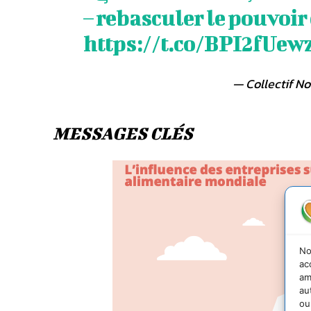
– rebasculer le pouvoir
https://t.co/BPI2fUew
— Collectif No
MESSAGES CLÉS
No
ac
am
au
ou