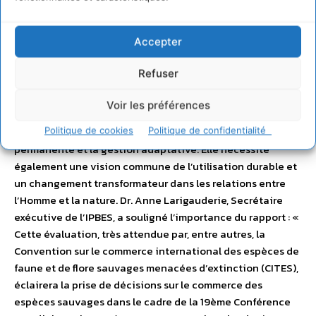
couts et des avantages, l’évolution des valeurs sociales,
des normes et des préférences culturelles, ainsi que des
Accepter
institutions et des systèmes de gouvernance efficaces.
Des objectifs ambitieux, bien qu’indispensables, ne sont
Refuser
pas suffisants pour conduire un changement
transformateur. Le rapport signale également que le
Voir les préférences
monde est en perpétuelle évolution et que l’utilisation
durable des espèces sauvages passe par la négociation
Politique de cookies
Politique de confidentialité
permanente et la gestion adaptative. Elle nécessite
également une vision commune de l’utilisation durable et
un changement transformateur dans les relations entre
l’Homme et la nature. Dr. Anne Larigauderie, Secrétaire
exécutive de l’IPBES, a souligné l’importance du rapport : «
Cette évaluation, très attendue par, entre autres, la
Convention sur le commerce international des espèces de
faune et de flore sauvages menacées d’extinction (CITES),
éclairera la prise de décisions sur le commerce des
espèces sauvages dans le cadre de la 19ème Conférence