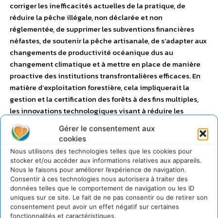
corriger les inefficacités actuelles de la pratique, de
réduire la pêche illégale, non déclarée et non
réglementée, de supprimer les subventions financières
néfastes, de soutenir la pêche artisanale, de s’adapter aux
changements de productivité océanique dus au
changement climatique et à mettre en place de manière
proactive des institutions transfrontalières efficaces. En
matière d’exploitation forestière, cela impliquerait la
gestion et la certification des forêts à des fins multiples,
les innovations technologiques visant à réduire les
déchets dans la fabrication des produits du bois, ainsi que
Gérer le consentement aux
des initiatives économiques et politiques reconnaissant
cookies
les droits des peuples autochtones et des communautés
Nous utilisons des technologies telles que les cookies pour
locales, y compris en matière d’occupation des terres. Les
stocker et/ou accéder aux informations relatives aux appareils.
auteurs constatent que dans la plupart des scénarios
Nous le faisons pour améliorer l’expérience de navigation.
Consentir à ces technologies nous autorisera à traiter des
futurs qui permettent l’utilisation durable des espèces
données telles que le comportement de navigation ou les ID
sauvages, des changements transformateurs partagent
uniques sur ce site. Le fait de ne pas consentir ou de retirer son
des caractéristiques communes, comme l’intégration de
consentement peut avoir un effet négatif sur certaines
systèmes de valeurs pluriels, la répartition équitable des
fonctionnalités et caractéristiques.