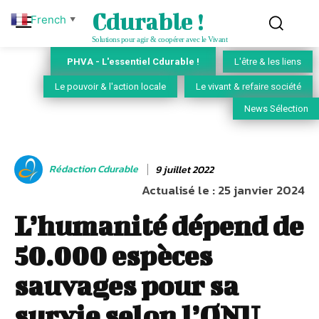
Cdurable !
French
▼
Solutions pour agir & coopérer avec le Vivant
PHVA - L'essentiel Cdurable !
L'être & les liens
Le pouvoir & l'action locale
Le vivant & refaire société
News Sélection
Rédaction Cdurable
9 juillet 2022
Actualisé le :
25 janvier 2024
L’humanité dépend de
50.000 espèces
sauvages pour sa
survie selon l’ONU