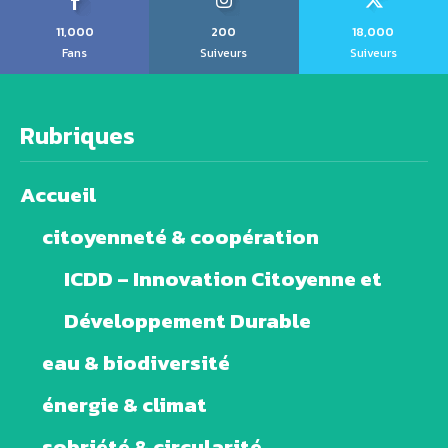
11,000
200
18,000
Fans
Suiveurs
Suiveurs
Rubriques
Accueil
citoyenneté & coopération
ICDD – Innovation Citoyenne et
Développement Durable
eau & biodiversité
énergie & climat
sobriété & circularité