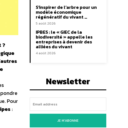
S’inspirer de l’arbre pour un
modèle économique
régénératif du vivant …
5 août 2026
IPBES : le « GIEC de la
biodiversité » appelle les
entreprises à devenir des
t ?
alliées du vivant
ogique
4 août 2026
’autres
le
Newsletter
es
répondre
ue. Pour
cipes
:
JE M'ABONNE