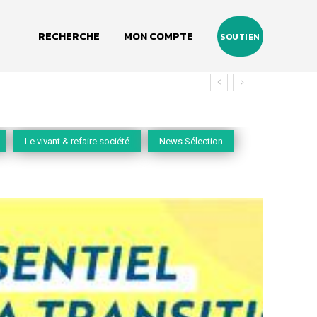
RECHERCHE
MON COMPTE
SOUTIEN
Le vivant & refaire société
News Sélection