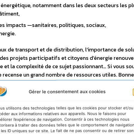
e énergétique, notamment dans les deux secteurs les pl
bâtiment,
es impacts —sanitaires, politiques, sociaux,
nergie.
x de transport et de distribution, l’importance de sol
des projets participatifs et citoyens d’énergie renouve
se et la complexité de ce sujet passionnant… Si vous so
le recense un grand nombre de ressources utiles. Bonne
Gérer le consentement aux cookies
us utilisons des technologies telles que les cookies pour stocker et/ou
céder aux informations relatives aux appareils. Nous le faisons pour
ue »
–
DÉCOUVRIR LE LIVRET
Un grand merci aux
Delo
p
éliorer l’expérience de navigation. Consentir à ces technologies nous
torisera à traiter des données telles que le comportement de navigatio
 les ID uniques sur ce site. Le fait de ne pas consentir ou de retirer son