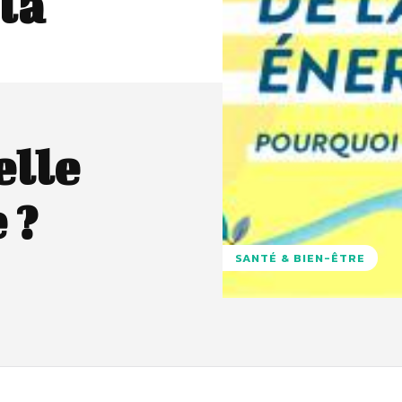
 la
elle
 ?
SANTÉ & BIEN-ÊTRE