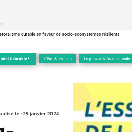
nt
l’arbre pour un modèle économique régénératif du vivant …
ntiel Cdurable !
L'être & les liens
Le pouvoir & l'action locale
ualisé le :
25 janvier 2024