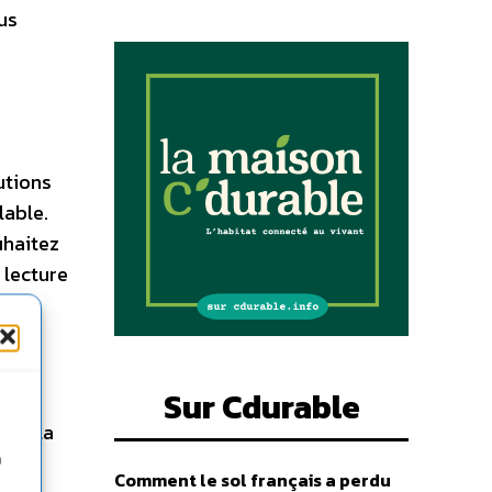
us
utions
lable.
uhaitez
 lecture
Sur Cdurable
our la
n
Comment le sol français a perdu