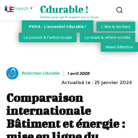
Cdurable !
French
▼
Solutions pour agir & coopérer avec le Vivant
PHVA - L'essentiel Cdurable !
L'être & les liens
Le pouvoir & l'action locale
Le vivant & refaire société
News Sélection
Rédaction Cdurable
1 avril 2008
Actualisé le :
25 janvier 2024
Comparaison
internationale
Bâtiment et énergie :
mise en ligne du