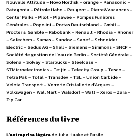
Nouvelle Attitude – Novo Nordisk – orange – Panasonic –
Patagonia – Pétrole Hahn – Peugeot – Pierre&Vacances –
Center Parks – Pilot – Pipawee – Pompes Funèbres
Générales – Popolini – Portas Deutschland – GmbH –
Procter & Gamble – Rabobank – Renault – Rhodia – Rhoner
– Safechem – Samas – Sandoz – Sanef – Schneider
Electric – Sedus AG – Shell – Siemens – Simmons – SNCF –
Société de gestion de l’eau de Berlin – Société Générale –
Solena – Solvay – Starbucks – Steelcase –
STMicroelectronics – Teijin – Telecity Group – Tesco –
Tetra Pak – Total – Transdev – TSL – Union Carbide –
Veloia Transport – Verrerie Cristallerie d’Arques –
Volkswagen – Wall Mart – Walsdorf – Watt – Xerox – Zara –
Zip Car
Références du livre
L’entreprise légère
de Julia Haake et Basile