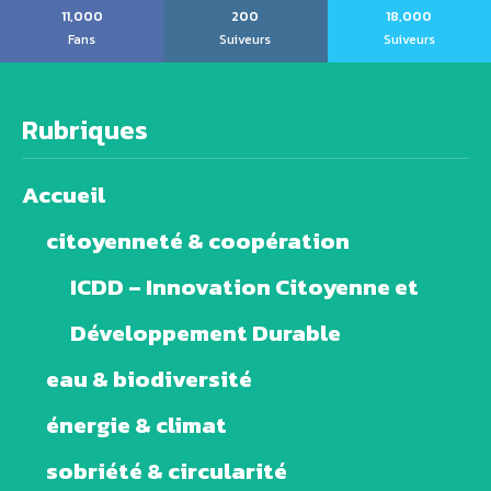
11,000
200
18,000
Fans
Suiveurs
Suiveurs
Rubriques
Accueil
citoyenneté & coopération
ICDD – Innovation Citoyenne et
Développement Durable
eau & biodiversité
énergie & climat
sobriété & circularité