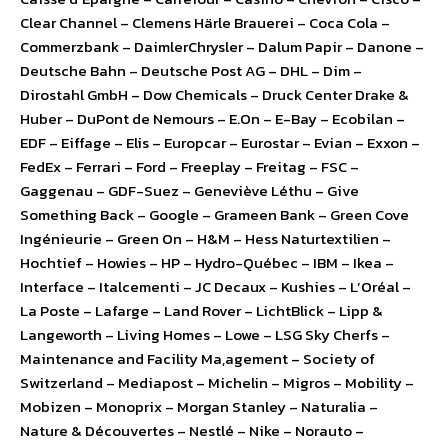
Clear Channel – Clemens Härle Brauerei – Coca Cola –
Commerzbank – DaimlerChrysler – Dalum Papir – Danone –
Deutsche Bahn – Deutsche Post AG – DHL – Dim –
Dirostahl GmbH – Dow Chemicals – Druck Center Drake &
Huber – DuPont de Nemours – E.On – E-Bay – Ecobilan –
EDF – Eiffage – Elis – Europcar – Eurostar – Evian – Exxon –
FedEx – Ferrari – Ford – Freeplay – Freitag – FSC –
Gaggenau – GDF-Suez – Geneviève Léthu – Give
Something Back – Google – Grameen Bank – Green Cove
Ingénieurie – Green On – H&M – Hess Naturtextilien –
Hochtief – Howies – HP – Hydro-Québec – IBM – Ikea –
Interface – Italcementi – JC Decaux – Kushies – L’Oréal –
La Poste – Lafarge – Land Rover – LichtBlick – Lipp &
Langeworth – Living Homes – Lowe – LSG Sky Cherfs –
Maintenance and Facility Ma,agement – Society of
Switzerland – Mediapost – Michelin – Migros – Mobility –
Mobizen – Monoprix – Morgan Stanley – Naturalia –
Nature & Découvertes – Nestlé – Nike – Norauto –