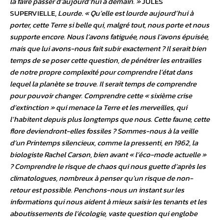
la faire passer d’aujourd’hui à demain. »
JULES
SUPERVIELLE,
Lourde
.
« Qu’elle est lourde aujourd’hui à
porter, cette Terre si belle qui, malgré tout, nous porte et nous
supporte encore. Nous l’avons fatiguée, nous l’avons épuisée,
mais que lui avons-nous fait subir exactement ? Il serait bien
temps de se poser cette question, de pénétrer les entrailles
de notre propre complexité pour comprendre l’état dans
lequel la planète se trouve. Il serait temps de comprendre
pour pouvoir changer. Comprendre cette « sixième crise
d’extinction » qui menace la Terre et les merveilles, qui
l’habitent depuis plus longtemps que nous. Cette faune, cette
flore deviendront-elles fossiles ? Sommes-nous à la veille
d’un
Printemps silencieux
, comme la pressenti, en 1962, la
biologiste Rachel Carson, bien avant
« l’éco-mode actuelle »
? Comprendre le risque de chaos qui nous guette d’après les
climatologues, nombreux à penser qu’un risque de non-
retour est possible. Penchons-nous un instant sur les
informations qui nous aident à mieux saisir les tenants et les
aboutissements de l’écologie, vaste question qui englobe