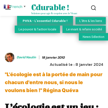
Cdurable !
French
▼
Solutions pour agir & coopérer avec le Vivant
PHVA - L'essentiel Cdurable !
L'être & les liens
Le pouvoir & l'action locale
Le vivant & refaire société
News Sélection
David Naulin
18 janvier 2010
Actualisé le :
8 janvier 2024
"L'écologie est à la portée de main pour
chacun d'entre nous, si nous le
voulons bien !" Régina Quéva
L’écologie est un jeu :