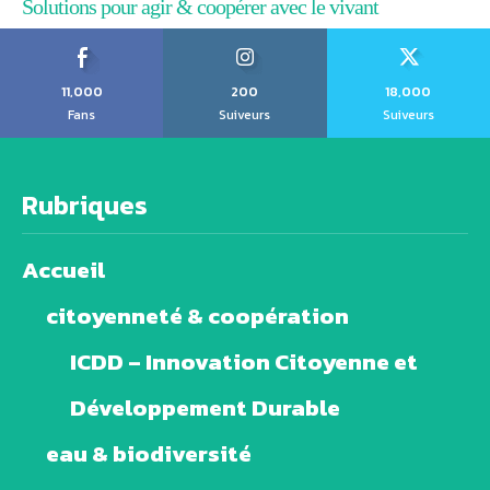
Solutions pour agir & coopérer avec le vivant
11,000
200
18,000
Fans
Suiveurs
Suiveurs
Rubriques
Accueil
citoyenneté & coopération
ICDD – Innovation Citoyenne et
Développement Durable
eau & biodiversité