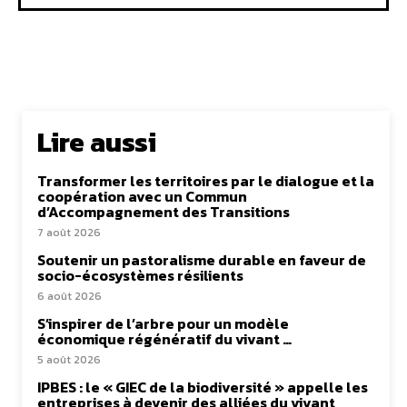
Lire aussi
Transformer les territoires par le dialogue et la
coopération avec un Commun
d’Accompagnement des Transitions
7 août 2026
Soutenir un pastoralisme durable en faveur de
socio-écosystèmes résilients
6 août 2026
S’inspirer de l’arbre pour un modèle
économique régénératif du vivant …
5 août 2026
IPBES : le « GIEC de la biodiversité » appelle les
entreprises à devenir des alliées du vivant