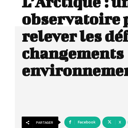
L’Arctique : u
observatoire 
relever les dé
changements
environneme
Facebook
X
PARTAGER