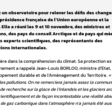
 : un observatoire pour relever les défis des chang
présidence française de l’Union européenne et la
Elle a réuni les 9 et 10 novembre, des ministres et
ns, des pays du conseil Arctique et de pays qui mè
es experts scientifiques, des représentants des
ions internationales.
ière dans la compréhension du climat. Sa protection es
nnement a rappelé Jean-Louis BORLOO, ministre d’Etat,
eloppement durable et de l’Aménagement du Territoire.
«
es les pollutions. On ne remerciera jamais assez la commu
e recherche sur la glace de l’inlandsis et les glaciers ar
cientifiquement et de façon incontestable une réalité ab
 de gaz carbonique dans l’atmosphère n’a jamais été aus