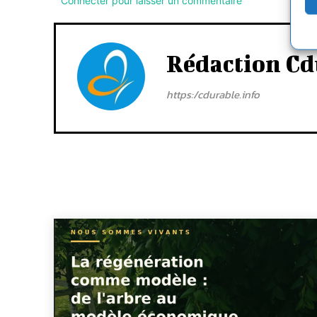
Connecter pour laisser un commentaire
Rédaction Cd
https:/cdurable.info