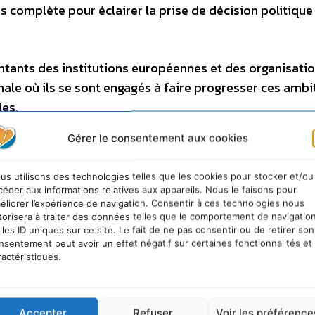
 complète pour éclairer la prise de décision politique
ntants des institutions européennes et des organisati
nale où ils se sont engagés à faire progresser ces ambi
les.
Gérer le consentement aux cookies
 européenne s’assurera de la promotion de cette initiativ
ises dans le cadre du programme des 3 présidences du c
us utilisons des technologies telles que les cookies pour stocker et/ou
-fin 2009) »
conclut Jean-Louis BORLOO.
céder aux informations relatives aux appareils. Nous le faisons pour
éliorer l’expérience de navigation. Consentir à ces technologies nous
torisera à traiter des données telles que le comportement de navigatio
l’Ecologie, de l’Energie, du Développement durable et d
 les ID uniques sur ce site. Le fait de ne pas consentir ou de retirer son
008
nsentement peut avoir un effet négatif sur certaines fonctionnalités et
ractéristiques.
Accepter
Refuser
Voir les préférence