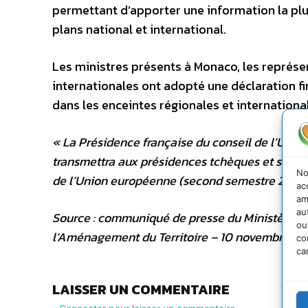
permettant d’apporter une information la plus
plans national et international.
Les ministres présents à Monaco, les représe
internationales ont adopté une déclaration fi
dans les enceintes régionales et internationa
« La Présidence française du conseil de l’Union
transmettra aux présidences tchèques et suédo
No
de l’Union européenne (second semestre 2008
ac
am
au
Source : communiqué de presse du Ministère de 
ou
l’Aménagement du Territoire – 10 novembre 2
co
ca
LAISSER UN COMMENTAIRE