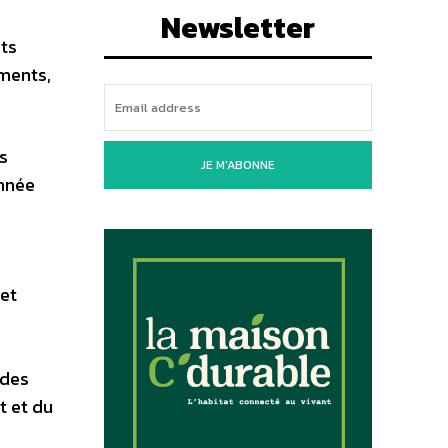
Newsletter
ets
ements,
s
JE M'ABONNE
Année
 et
 des
t et du