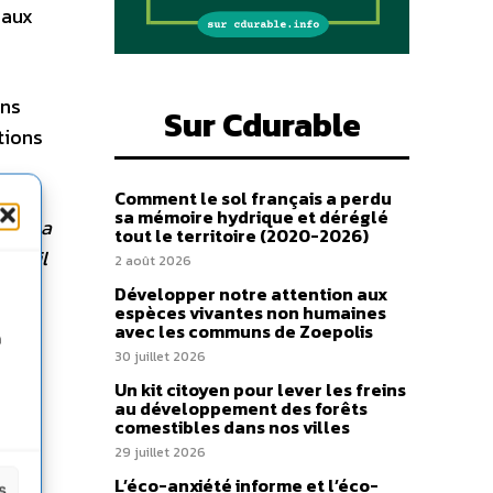
 aux
ons
Sur Cdurable
tions
Comment le sol français a perdu
sa mémoire hydrique et déréglé
e et la
tout le territoire (2020-2026)
onseil
2 août 2026
Développer notre attention aux
espèces vivantes non humaines
avec les communs de Zoepolis
n
e
30 juillet 2026
Un kit citoyen pour lever les freins
au développement des forêts
comestibles dans nos villes
29 juillet 2026
L’éco-anxiété informe et l’éco-
s