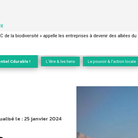
nt
 français a perdu sa mémoire hydrique et déréglé tout le territoire 
ntiel Cdurable !
L'être & les liens
Le pouvoir & l'action locale
ualisé le :
25 janvier 2024