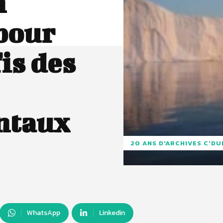
n
pour
fis des
ntaux
20 ANS D'ARCHIVES C'D
WhatsApp
Linkedin