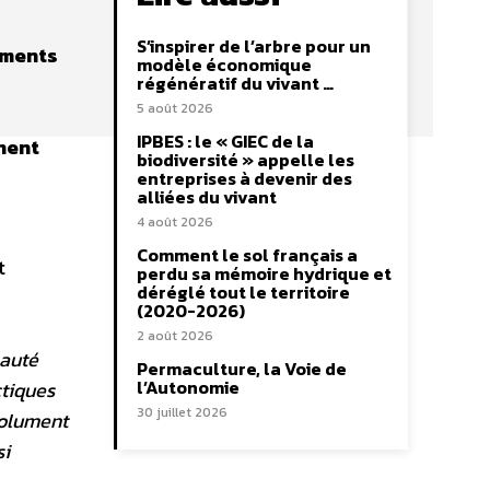
S’inspirer de l’arbre pour un
ements
modèle économique
régénératif du vivant …
5 août 2026
IPBES : le « GIEC de la
nent
biodiversité » appelle les
entreprises à devenir des
alliées du vivant
4 août 2026
Comment le sol français a
t
perdu sa mémoire hydrique et
déréglé tout le territoire
(2020-2026)
2 août 2026
nauté
Permaculture, la Voie de
l’Autonomie
ctiques
30 juillet 2026
solument
si