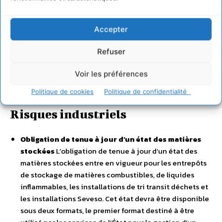
écologique, subventionnant l’acquisition de véhicules
propres, qui devait initialement diminuer d’un montant
de 1000 € au 1er janvier 2022, est finalement maintenu
Accepter
à son niveau actuel pour une durée supplémentaire de
6 mois. Les particuliers pourront ainsi continuer de
Refuser
bénéficier au 1er janvier 2022, par exemple, d’une aide
de 6 000€ pour l’acquisition d’une voiture électrique
Voir les préférences
ou hydrogène neuve de moins de 45 000€.
Politique de cookies
Politique de confidentialité
Risques industriels
Obligation de tenue à jour d’un état des matières
stockées
L’obligation de tenue à jour d’un état des
matières stockées entre en vigueur pour les entrepôts
de stockage de matières combustibles, de liquides
inflammables, les installations de tri transit déchets et
les installations Seveso. Cet état devra être disponible
sous deux formats, le premier format destiné à être