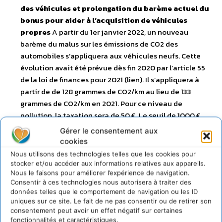
des véhicules et prolongation du barème actuel du
bonus pour aider à l’acquisition de véhicules
propres
A partir du 1er janvier 2022, un nouveau
barème du malus sur les émissions de CO2 des
automobiles s’appliquera aux véhicules neufs. Cette
évolution avait été prévue dès fin 2020 par l’article 55
de la loi de finances pour 2021 (lien). Il s’appliquera à
partir de de 128 grammes de CO2/km au lieu de 133
grammes de CO2/km en 2021. Pour ce niveau de
pollution, la taxation sera de 50 €. Le seuil de 1000 €
sera atteint dès 151 grammes de CO2/km (1074 €), au lieu
Gérer le consentement aux
de 156 grammes de CO2/km en 2021. La dernière tranche
cookies
du barème s’élèvera à 40 000 € pour les véhicules
Nous utilisons des technologies telles que les cookies pour
ayant un taux de CO2 supérieur à 223 grammes de
stocker et/ou accéder aux informations relatives aux appareils.
Nous le faisons pour améliorer l’expérience de navigation.
CO2/km (au lieu de 30 000 € en 2021 pour les plus de 218
Consentir à ces technologies nous autorisera à traiter des
grammes de CO2/km). En contrepartie de ces
données telles que le comportement de navigation ou les ID
évolutions, et dans un contexte de forte hausse
uniques sur ce site. Le fait de ne pas consentir ou de retirer son
récente des prix des carburants, le barème du bonus
consentement peut avoir un effet négatif sur certaines
fonctionnalités et caractéristiques.