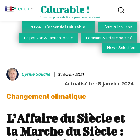
Cdurable !
French
▼
Solutions pour agir & coopérer avec le Vivant
PHVA - L'essentiel Cdurable !
L'être & les liens
Le pouvoir & l'action locale
Le vivant & refaire société
News Sélection
Cyrille Souche
3 février 2021
Actualisé le :
8 janvier 2024
Changement climatique
L’Affaire du Siècle et
la Marche du Siècle :