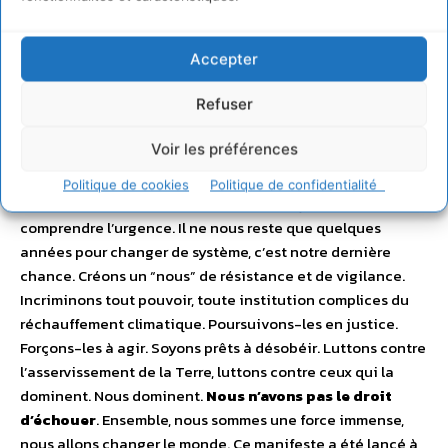
Notre Affaire à Tous
Accepter
Refuser
Comment nous allons sauver le monde
Notre
Manifeste pour la justice climatique
Il est tard. Plus tard
Voir les préférences
que nous le pensons. Nous avons vécu dans le déni. Nous
nous réveillons au bord de l’apocalypse. La température
Politique de cookies
Politique de confidentialité
monte inexorablement. Nous sommes déjà des millions à
comprendre l’urgence. Il ne nous reste que quelques
années pour changer de système, c’est notre dernière
chance. Créons un “nous” de résistance et de vigilance.
Incriminons tout pouvoir, toute institution complices du
réchauffement climatique. Poursuivons-les en justice.
Forçons-les à agir. Soyons prêts à désobéir. Luttons contre
l’asservissement de la Terre, luttons contre ceux qui la
dominent. Nous dominent.
Nous n’avons pas le droit
d’échouer
. Ensemble, nous sommes une force immense,
nous allons changer le monde. Ce manifeste a été lancé à