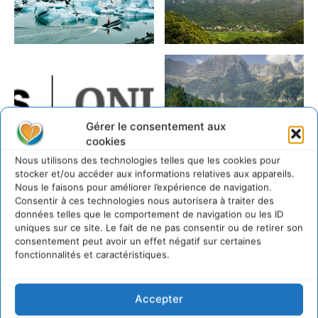
Gérer le consentement aux
cookies
Nous utilisons des technologies telles que les cookies pour
stocker et/ou accéder aux informations relatives aux appareils.
Nous le faisons pour améliorer l’expérience de navigation.
Consentir à ces technologies nous autorisera à traiter des
données telles que le comportement de navigation ou les ID
uniques sur ce site. Le fait de ne pas consentir ou de retirer son
consentement peut avoir un effet négatif sur certaines
fonctionnalités et caractéristiques.
https://cdurable.info/+Le-droit-a-un-environnement-
sain-est-soutenu-par-l-Assemblee-Generale-de-l-
ONU+.html
Accepter