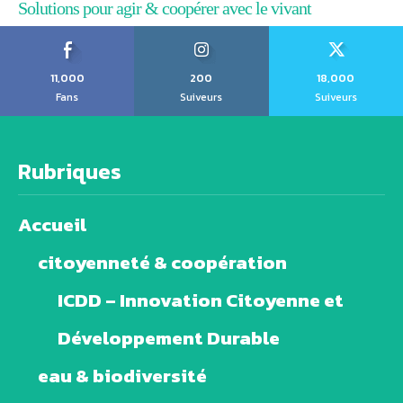
Solutions pour agir & coopérer avec le vivant
11,000
200
18,000
Fans
Suiveurs
Suiveurs
Rubriques
Accueil
citoyenneté & coopération
ICDD – Innovation Citoyenne et
Développement Durable
eau & biodiversité