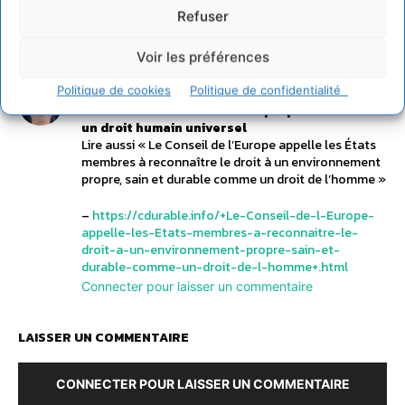
Refuser
TAGS
A la une
1 COMMENTAIRE
Voir les préférences
Cyrille Souche
Politique de cookies
Politique de confidentialité
27 septembre 2022 à 16h31
L’accès à un environnement propre et sain est
un droit humain universel
Lire aussi « Le Conseil de l’Europe appelle les États
membres à reconnaître le droit à un environnement
propre, sain et durable comme un droit de l’homme »
–
https://cdurable.info/+Le-Conseil-de-l-Europe-
appelle-les-Etats-membres-a-reconnaitre-le-
droit-a-un-environnement-propre-sain-et-
durable-comme-un-droit-de-l-homme+.html
Connecter pour laisser un commentaire
LAISSER UN COMMENTAIRE
CONNECTER POUR LAISSER UN COMMENTAIRE