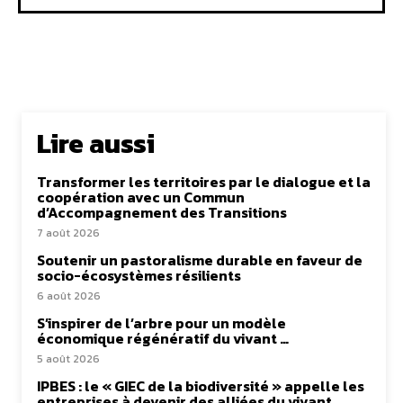
Lire aussi
Transformer les territoires par le dialogue et la
coopération avec un Commun
d’Accompagnement des Transitions
7 août 2026
Soutenir un pastoralisme durable en faveur de
socio-écosystèmes résilients
6 août 2026
S’inspirer de l’arbre pour un modèle
économique régénératif du vivant …
5 août 2026
IPBES : le « GIEC de la biodiversité » appelle les
entreprises à devenir des alliées du vivant