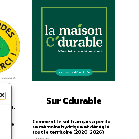
on nationale
Sur Cdurable
minent
re !
Comment le sol français a perdu
ble de
sa mémoire hydrique et déréglé
n
tout le territoire (2020-2026)
ion