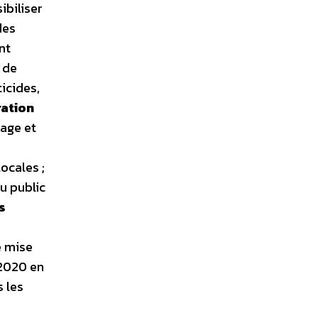
ibiliser
des
nt
 de
ticides,
ration
nage et
ocales ;
u public
s
e mise
 2020 en
s les