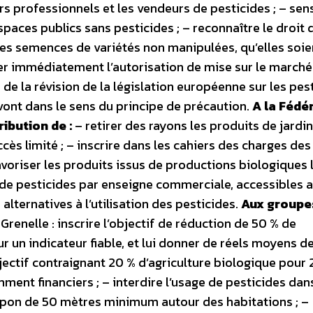
rs professionnels et les vendeurs de pesticides ; – sens
espaces publics sans pesticides ; – reconnaître le droit 
 des semences de variétés non manipulées, qu’elles soie
tirer immédiatement l’autorisation de mise sur le marché
re de la révision de la législation européenne sur les pes
ont dans le sens du principe de précaution.
A la Fédé
ibution de :
– retirer des rayons les produits de jardi
cès limité ; – inscrire dans les cahiers des charges des
avoriser les produits issus de productions biologiques l
 de pesticides par enseigne commerciale, accessibles a
alternatives à l’utilisation des pesticides.
Aux groupe
Grenelle : inscrire l’objectif de réduction de 50 % de
 sur un indicateur fiable, et lui donner de réels moyens d
jectif contraignant 20 % d’agriculture biologique pour
ment financiers ; – interdire l’usage de pesticides dan
ampon de 50 mètres minimum autour des habitations ; –