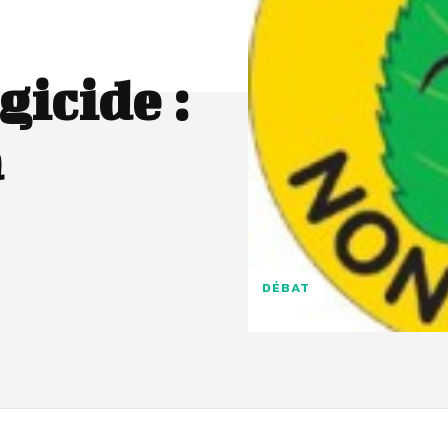
gicide :
a
DÉBAT