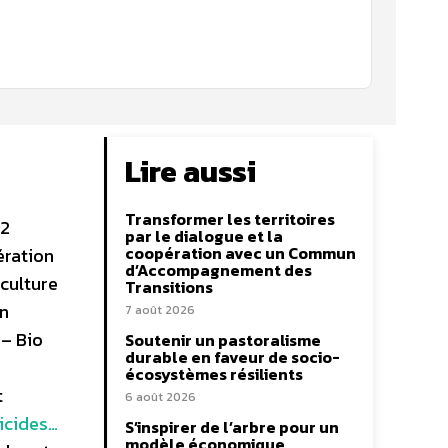
Lire aussi
Transformer les territoires
22
par le dialogue et la
coopération avec un Commun
ération
d’Accompagnement des
culture
Transitions
on
7 août 2026
 – Bio
Soutenir un pastoralisme
durable en faveur de socio-
écosystèmes résilients
t
6 août 2026
gicides…
S’inspirer de l’arbre pour un
modèle économique