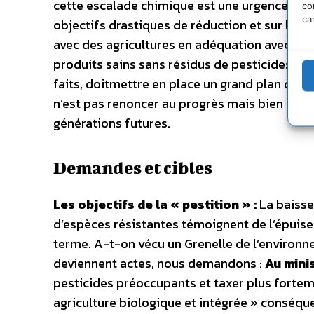
cette escalade chimique est une urgence à laq
co
ca
objectifs drastiques de réduction et sur l’app
avec des agricultures en adéquation avec le
produits sains sans résidus de pesticides. Le 
faits, doitmettre en place un grand plan de 
n’est pas renoncer au progrès mais bien au co
générations futures.
Demandes et cibles
Les objectifs de la « pestition » :
La baisse 
d’espèces résistantes témoignent de l’épui
terme. A-t-on vécu un Grenelle de l’environn
deviennent actes, nous demandons :
Au minis
pesticides préoccupants et taxer plus forteme
agriculture biologique et intégrée » conséqu