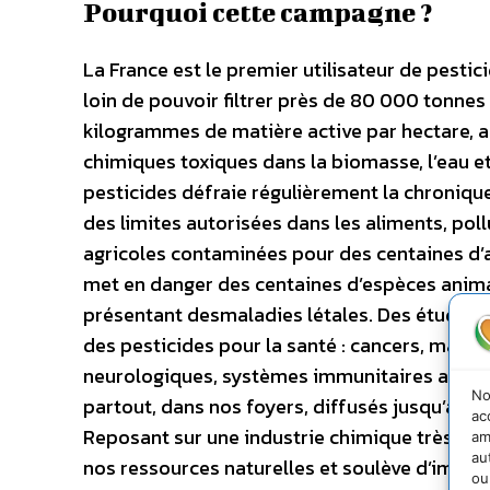
Pourquoi cette campagne ?
La France est le premier utilisateur de pestic
loin de pouvoir filtrer près de 80 000 tonnes
kilogrammes de matière active par hectare, a
chimiques toxiques dans la biomasse, l’eau et l
pesticides défraie régulièrement la chroniqu
des limites autorisées dans les aliments, pol
agricoles contaminées pour des centaines d’a
met en danger des centaines d’espèces animal
présentant desmaladies létales. Des études a
des pesticides pour la santé : cancers, malfor
neurologiques, systèmes immunitaires affaibl
No
partout, dans nos foyers, diffusés jusqu’aux p
ac
Reposant sur une industrie chimique très lucr
am
au
nos ressources naturelles et soulève d’impo
ou