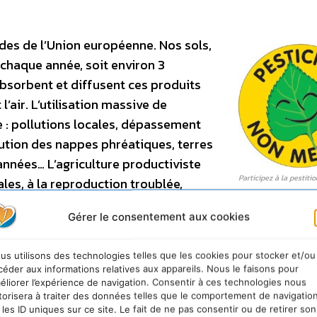
ides de l’Union européenne. Nos sols,
 chaque année, soit environ 3
bsorbent et diffusent ces produits
’air. L’utilisation massive de
e : pollutions locales, dépassement
lution des nappes phréatiques, terres
nnées… L’agriculture productiviste
Participez à la pestiti
es, à la reproduction troublée,
lertent régulièrement sur les dangers
Gérer le consentement aux cookies
mations congénitales, risques d’infertilité, de troubles
is… Ingérés ou inhalés, ces produits toxiques se dissé
us utilisons des technologies telles que les cookies pour stocker et/ou
ôles, se concentrant tout au long de la chaîne alimentai
céder aux informations relatives aux appareils. Nous le faisons pour
ative, le système agricole intensifmet en péril l’ensem
éliorer l’expérience de navigation. Consentir à ces technologies nous
torisera à traiter des données telles que le comportement de navigatio
rtants problèmes de santé publique. Remettre en quest
 les ID uniques sur ce site. Le fait de ne pas consentir ou de retirer son