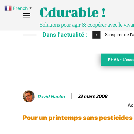
Cdurable !
French
▼
Solutions pour agir & coopérer avec le viva
Dans l'actualité :
S’inspirer de 
>
PHVA - L'esse
23 mars 2008
David Naulin
Ac
Pour un printemps sans pesticides