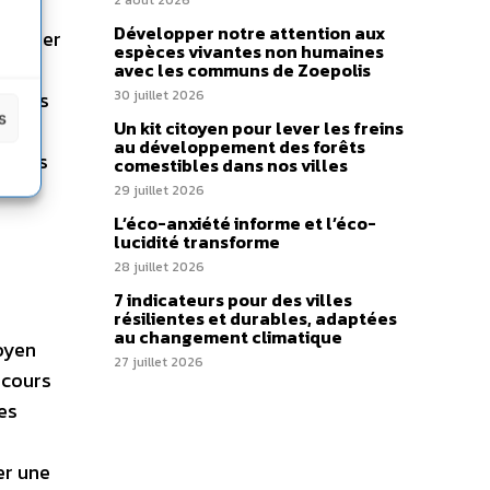
2 août 2026
 des
Développer notre attention aux
renouer
espèces vivantes non humaines
es
avec les communs de Zoepolis
ns les
30 juillet 2026
s
Un kit citoyen pour lever les freins
ides
au développement des forêts
té des
comestibles dans nos villes
29 juillet 2026
L’éco-anxiété informe et l’éco-
lucidité transforme
28 juillet 2026
7 indicateurs pour des villes
résilientes et durables, adaptées
au changement climatique
oyen
27 juillet 2026
scours
les
er une