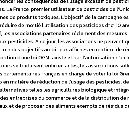
noncer les conséquences de l’usage excessif de pestici
s. La France, premier utilisateur de pesticides de l’Uni
s de produits toxiques. L’objectif de la campagne es
éduire de moitié l’utilisation des pesticides d’ici 10 an
, les associations partenaires réclament des mesures 
aux pesticides. A ce jour, les associations ne peuvent q
 loin des objectifs ambitieux affichés en matière de r
doption d’une loi OGM laxiste et par l’autorisation d’un 
scours se traduisent enfin en actes, les associations soll
les parlementaires français en charge de voter la loi Gre
s en matière de réduction de l’usage des pesticides, de
lternatives telles les agricultures biologique et intégr
des entreprises du commerce et de la distribution de r
eux et de proposer des aliments exempts de résidus d