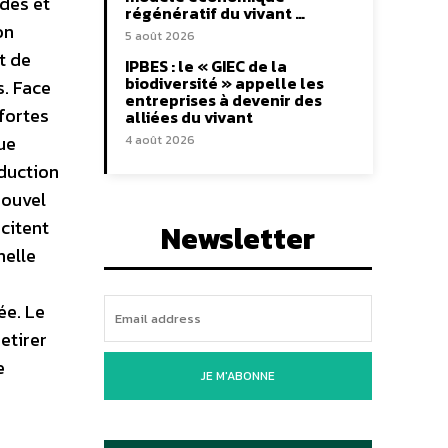
des et
régénératif du vivant …
on
5 août 2026
t de
IPBES : le « GIEC de la
biodiversité » appelle les
s. Face
entreprises à devenir des
fortes
alliées du vivant
ue
4 août 2026
éduction
nouvel
icitent
Newsletter
nelle
ée. Le
etirer
e
JE M'ABONNE