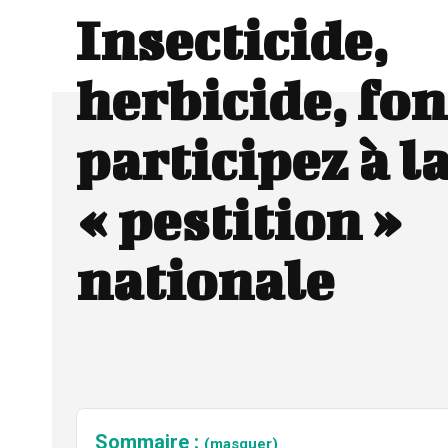
Insecticide,
herbicide, fon
participez à l
« pestition »
nationale
Sommaire :
(masquer)