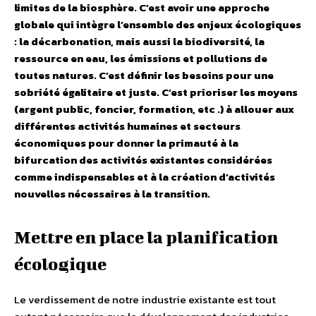
limites de la biosphère. C’est avoir une approche
globale qui intègre l’ensemble des enjeux écologiques
: la décarbonation, mais aussi la biodiversité, la
ressource en eau, les émissions et pollutions de
toutes natures. C’est définir les besoins pour une
sobriété égalitaire et juste. C’est prioriser les moyens
(argent public, foncier, formation, etc .) à allouer aux
différentes activités humaines et secteurs
économiques pour donner la primauté à la
bifurcation des activités existantes considérées
comme indispensables et à la création d’activités
nouvelles nécessaires à la transition.
Mettre en place la planification
écologique
Le verdissement de notre industrie existante est tout