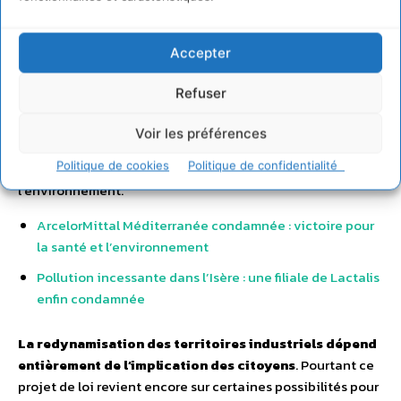
légitime et constructif que les citoyen·ne·s puissent
contribuer aux décisions impactant leur environnement.
Accepter
Avant même que ce texte ne soit discuté, de grands
groupes industriels polluent nos cours d’eau ou notre air,
Refuser
sans que l’État ne donne les moyens humains et financiers
de les contrôler régulièrement et de leur faire cesser des
Voir les préférences
pollutions de toute nature. FNE agit régulièrement pour
Politique de cookies
Politique de confidentialité
dénoncer les dérives de l’économique primant sur
l’environnement.
ArcelorMittal Méditerranée condamnée : victoire pour
la santé et l’environnement
Pollution incessante dans l’Isère : une filiale de Lactalis
enfin condamnée
La redynamisation des territoires industriels dépend
entièrement de l’implication des citoyens
. Pourtant ce
projet de loi revient encore sur certaines possibilités pour