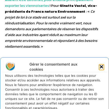
exporter les viennoiseries
!
Pour
Ginette Vastel, vice-
présidente de France nature Environnement
: «
Ce
projet de loi à ce stade est surtout axé sur la
réindustrialisation. Pour le rendre vraiment vert, nous
demandons aux parlementaires de réserver les dispositifs
d’aide aux industries ayant réduit au maximum leur
empreinte environnementale et répondant à des besoins
réellement essentiels
. »
Construire le dialogue autour des
Gérer le consentement aux
projets industriels pour éviter les
cookies
dérives
Nous utilisons des technologies telles que les cookies pour
stocker et/ou accéder aux informations relatives aux appareils.
Nous sommes tous intimement concernés par la
Nous le faisons pour améliorer l’expérience de navigation.
Consentir à ces technologies nous autorisera à traiter des
qualité de notre air, de notre eau, de notre
données telles que le comportement de navigation ou les ID
alimentation mais aussi par la biodiversité qui nous
uniques sur ce site. Le fait de ne pas consentir ou de retirer son
entoure
. Toute décision publique affectant
consentement peut avoir un effet négatif sur certaines
l’environnement nous affecte donc tous. Il est donc
fonctionnalités et caractéristiques.