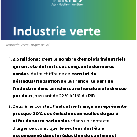
Industrie Verte : projet de loi
2,5 millions : c’est le nombre d’emplois industriels
qui ont été détruits ces cinquante dernières
années
. Autre chiffre de ce
constat de
désindustrialisation de la France
:
la part de
l’industrie dans la richesse nationale a été divisée
par deux
, passant de 22 % à 11 % du PIB.
Deuxième constat,
l’industrie française représente
presque 20% des émissions annuelles de gaz à
effet de serre nationales
: dans un contexte
d’urgence climatique,
le secteur doit être
accompagné dans la réduction de son impact