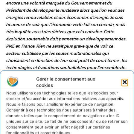
encore une volonté marquée du Gouvernement et du
Président de développer le nucléaire alors que l’on veut des
énergies renouvelables et des économies d’énergie. Je suis
heureuse de voir que l’économie verte fait son chemin, mais
très inquiète aussi des dérives que cela entraîne. Cette
évolution soutenable doit permettre un développement des
PME en France. Rien ne serait plus grave que de voir ce
secteur subtilisée par les seules multinationales qui
choisiraient en fonction de leur seul profit de court terme , les
technologies et évolutions souhaitables pour l’ensemble de
la société et au rythme qui leur conviendrait. Je demande
Gérer le consentement aux
donc au Gouvernement de lancer un nouveau plan de
cookies
relance cohérent consacré à l’économie verte ainsi que la
Nous utilisons des technologies telles que les cookies pour
réalisation d’un vrai bilan économique, social et sociétal des
stocker et/ou accéder aux informations relatives aux appareils.
différents scénarios énergétiques possibles pour la France.
Nous le faisons pour améliorer l’expérience de navigation.
Corinne Lepage, Député européen, Présidente de
Consentir à ces technologies nous autorisera à traiter des
données telles que le comportement de navigation ou les ID
CAP21 et Vice-présidente du Mouvement Démocrate
uniques sur ce site. Le fait de ne pas consentir ou de retirer son
consentement peut avoir un effet négatif sur certaines
fonctionnalités et caractéristiques.