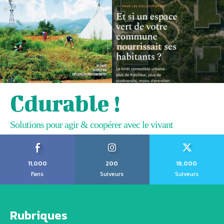
Cdurable !
Solutions pour agir & coopérer avec le vivant
11,000
200
18,000
Fans
Suiveurs
Suiveurs
Rubriques