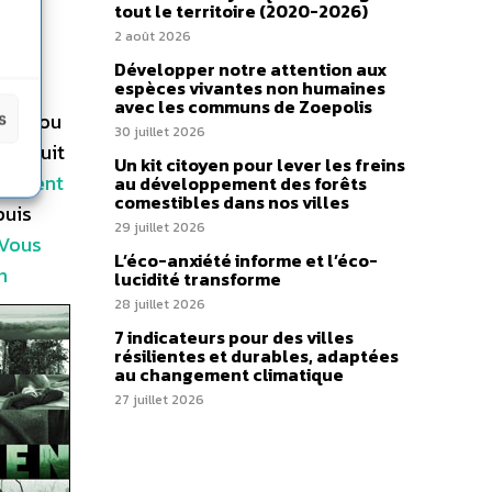
tout le territoire (2020-2026)
2 août 2026
Développer notre attention aux
espèces vivantes non humaines
avec les communs de Zoepolis
vées ou
s
30 juillet 2026
 produit
Un kit citoyen pour lever les freins
itement
au développement des forêts
comestibles dans nos villes
puis
29 juillet 2026
Vous
L’éco-anxiété informe et l’éco-
n
lucidité transforme
28 juillet 2026
7 indicateurs pour des villes
résilientes et durables, adaptées
au changement climatique
27 juillet 2026