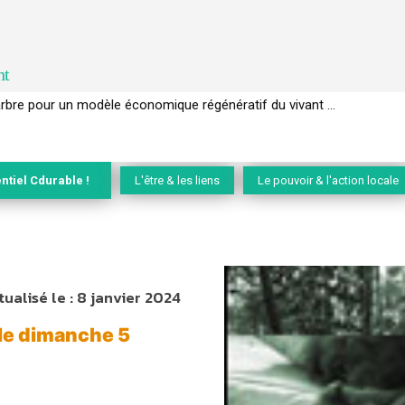
nt
EC de la biodiversité » appelle les entreprises à devenir des alliées du 
ntiel Cdurable !
L'être & les liens
Le pouvoir & l'action locale
tualisé le :
8 janvier 2024
ale dimanche 5