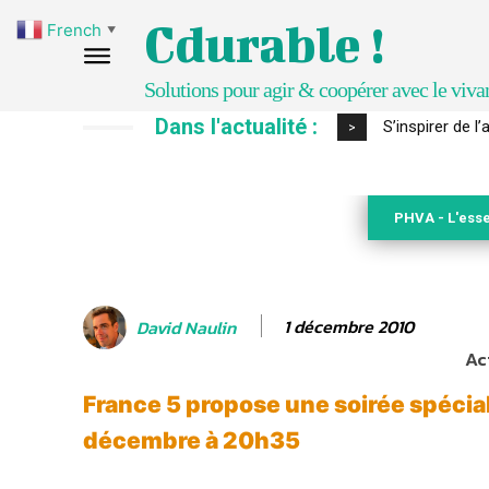
Cdurable !
French
▼
Solutions pour agir & coopérer avec le viva
Dans l'actualité :
IPBES : le « GI
>
PHVA - L'esse
1 décembre 2010
David Naulin
Ac
France 5 propose une soirée spéci
décembre à 20h35