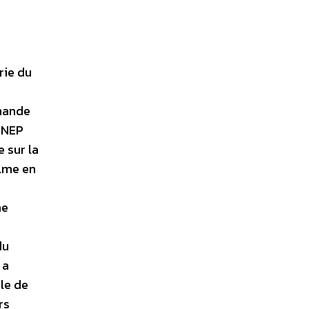
rie du
emande
UNEP
 sur la
alme en
me
du
 a
ile de
rs