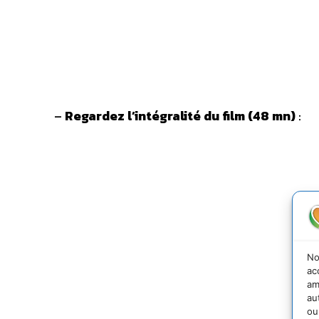
–
Regardez l’intégralité du film (48 mn)
:
No
ac
am
au
ou