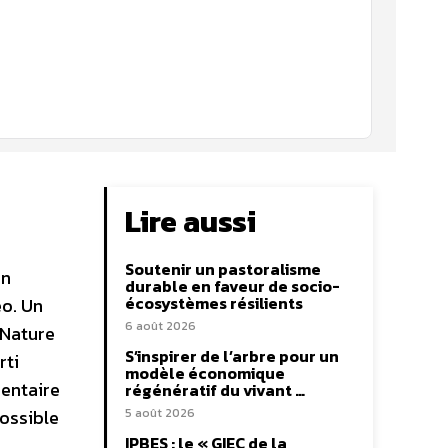
Lire aussi
Soutenir un pastoralisme
un
durable en faveur de socio-
écosystèmes résilients
éo. Un
6 août 2026
 Nature
S’inspirer de l’arbre pour un
rti
modèle économique
mentaire
régénératif du vivant …
ossible
5 août 2026
IPBES : le « GIEC de la