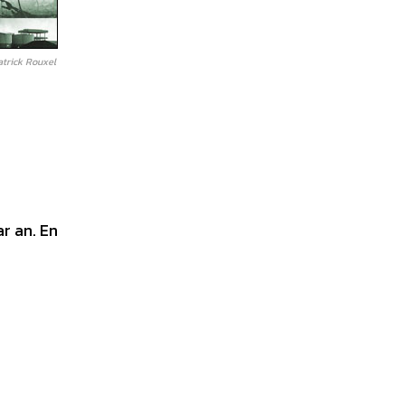
atrick Rouxel
r an. En