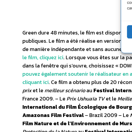
co
ca
Green dure 48 minutes, le film est disponible
publiques. Le film a été réalise en version int
de manière indépendante et sans aucune att
le film, cliquez ici
. Lorsque vous êtes sur la p
dans la fenêtre qui s’ouvre, choisissez « D
pouvez également soutenir le réalisateur en a
cliquant ici
.
Ce film a obtenu plus de 20 réco
prix
et le
meilleur scénario
au
Festival Intern
France 2009. – Le
Prix Ushuaïa TV
et le
Meille
International du Film Écologique de Bour
Amazonas Film Festival
– Brazil 2009 – Le
Film Nature et de l’Environnement de Mur
Protection de la Nature
au
Festival Internati