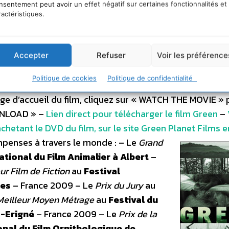
nsentement peut avoir un effet négatif sur certaines fonctionnalités et
ractéristiques.
 en téléchargement gratuit pour toutes projections pri
Accepter
Refuser
Voir les préférence
ernationale accessible à toutes les nationalités. Il a été
Politique de cookies
Politique de confidentialité
ache politique ou commerciale.
Pour télécharger gratu
age d’accueil du film, cliquez sur « WATCH THE MOVIE » 
OWNLOAD » –
Lien direct pour télécharger le film Green
–
chetant le DVD du film, sur le site Green Planet Films e
mpenses à travers le monde : – Le
Grand
ational du Film Animalier à Albert
–
ur Film de Fiction
au
Festival
ges
– France 2009 – Le
Prix du Jury
au
Meilleur Moyen Métrage
au
Festival du
s-Erigné
– France 2009 – Le
Prix de la
onal du Film Ornithologique de