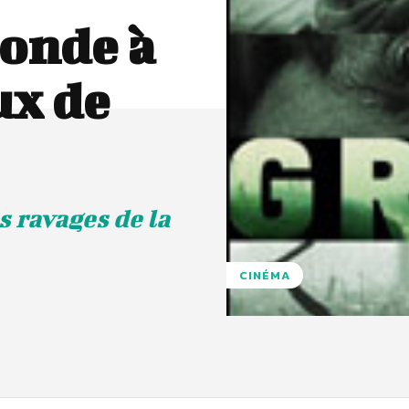
onde à
ux de
 ravages de la
CINÉMA