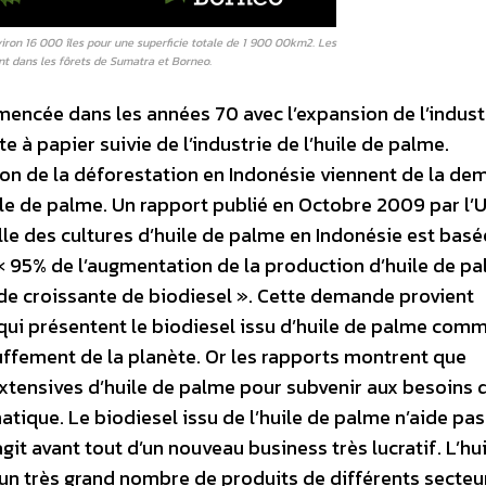
viron 16 000 îles pour une superficie totale de 1 900 00km2. Les
t dans les fôrets de Sumatra et Borneo.
encée dans les années 70 avec l’expansion de l’indust
te à papier suivie de l’industrie de l’huile de palme.
sion de la déforestation en Indonésie viennent de la d
le de palme. Un rapport publié en Octobre 2009 par l’
lle des cultures d’huile de palme en Indonésie est basée
 « 95% de l’augmentation de la production d’huile de p
nde croissante de biodiesel ». Cette demande provient
 qui présentent le biodiesel issu d’huile de palme com
ffement de la planète. Or les rapports montrent que
extensives d’huile de palme pour subvenir aux besoins 
matique. Le biodiesel issu de l’huile de palme n’aide pas
it avant tout d’un nouveau business très lucratif. L’hu
d’un très grand nombre de produits de différents secteu