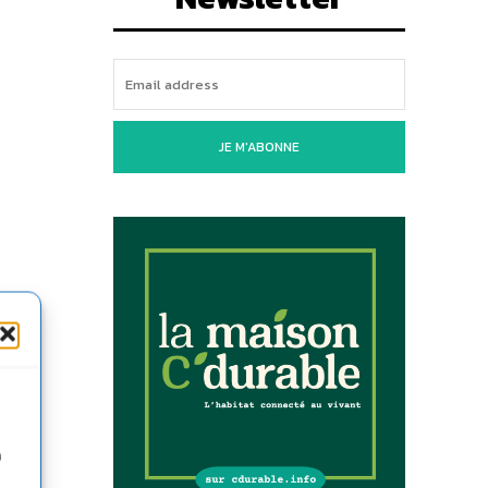
JE M'ABONNE
n