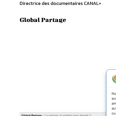
Directrice des documentaires CANAL+
Global Partage
No
ac
am
au
ou
Global Partage
– Le partage, la solution pour demain ?