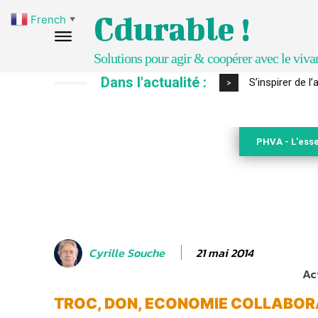
Cdurable !
French
▼
Solutions pour agir & coopérer avec le viva
Dans l'actualité :
S’inspirer de 
>
PHVA - L'esse
21 mai 2014
Cyrille Souche
Ac
TROC, DON, ECONOMIE COLLABOR