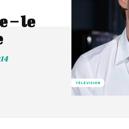
 – le
e
014
TÉLÉVISION