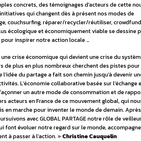
mples concrets, des témoignages d’acteurs de cette no
nitiatives qui changent dès à présent nos modes de
 couchsurfing, réparer/recycler/réutiliser, crowdfund
lus écologique et économiquement viable se dessine p
our inspirer notre action locale …
t, une crise économique qui devient une crise du systè
s de plus en plus nombreux cherchent des pistes pour 
e l’idée du partage a fait son chemin jusqu’à devenir un
tivités. L’économie collaborative basée sur l’échange 
de façonner un autre mode de consommation et de rappo
iers acteurs en France de ce mouvement global, qui nou
is en marche pour inventer le monde de demain. Après
rsuivons avec GLOBAL PARTAGE notre rôle de veilleur
 qui font évoluer notre regard sur le monde, accompagne
nt à passer à l’action. »
Christine Cauquelin