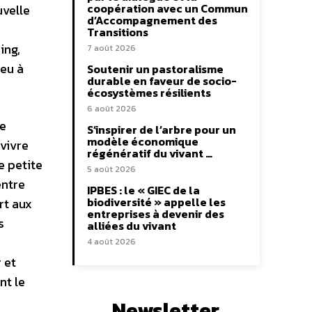
coopération avec un Commun
uvelle
d’Accompagnement des
Transitions
ing,
7 août 2026
eu à
Soutenir un pastoralisme
durable en faveur de socio-
écosystèmes résilients
6 août 2026
me
S’inspirer de l’arbre pour un
modèle économique
vivre
régénératif du vivant …
e petite
5 août 2026
entre
IPBES : le « GIEC de la
biodiversité » appelle les
rt aux
entreprises à devenir des
s
alliées du vivant
4 août 2026
 et
nt le
Newsletter